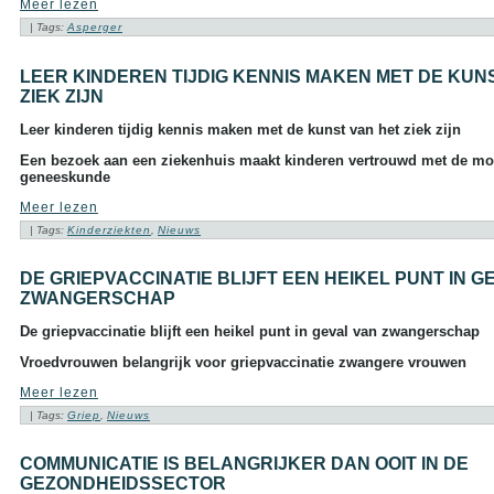
more tags
Meer lezen
| Tags:
Asperger
Aambeien speen
(9)
ADHD
(37)
LEER KINDEREN TIJDIG KENNIS MAKEN MET DE KUN
Afasie
(4)
ZIEK ZIJN
Alcohol
(86)
Allergie
(44)
Leer kinderen tijdig kennis maken met de kunst van het ziek zijn
Alzheimer
(110)
Andere vormen van
Een bezoek aan een ziekenhuis maakt kinderen vertrouwd met de m
kanker
(36)
geneeskunde
Angstaanvallen
(40)
Meer lezen
Asperger
(17)
Autisme
| Tags:
Kinderziekten
,
Nieuws
(47)
Bedwateren
(8)
Beroerte
(27)
DE GRIEPVACCINATIE BLIJFT EEN HEIKEL PUNT IN G
Bloed in de stoelgang
(3)
ZWANGERSCHAP
Borderline
(31)
Borstkanker
(69)
De griepvaccinatie blijft een heikel punt in geval van zwangerschap
Botox
(5)
Cholesterol
(22)
Vroedvrouwen belangrijk voor griepvaccinatie zwangere vrouwen
Chronisch
Meer lezen
vermoeidheidssyndroom
CVS
(10)
| Tags:
Griep
,
Nieuws
Constipatie
(30)
Darmkanker
(35)
COMMUNICATIE IS BELANGRIJKER DAN OOIT IN DE
Depressie
(101)
GEZONDHEIDSSECTOR
Diabetes
(51)