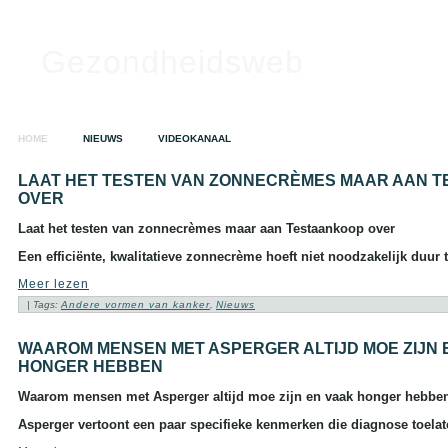
Gezondheidsweb
HOME
NIEUWS
VIDEOKANAAL
SEARCH
LAAT HET TESTEN VAN ZONNECRÈMES MAAR AAN 
OVER
Search this site:
Laat het testen van zonnecrèmes maar aan Testaankoop over
Een efficiënte, kwalitatieve zonnecrème hoeft niet noodzakelijk duur t
Meer lezen
TAGS IN CLOUD
| Tags:
Andere vormen van kanker
,
Nieuws
Alzheimer
Alcohol
Depressie
Dieet
Gezondheid
WAAROM MENSEN MET ASPERGER ALTIJD MOE ZIJN 
A tot Z
HONGER HEBBEN
Griep
Hart- en
vaatziekten
Kanker
Waarom mensen met Asperger altijd moe zijn en vaak honger hebbe
Opvoeding en zwangerschap
Sex
Slapeloosheid
Asperger vertoont een paar specifieke kenmerken die diagnose toela
Voedingssupplementen