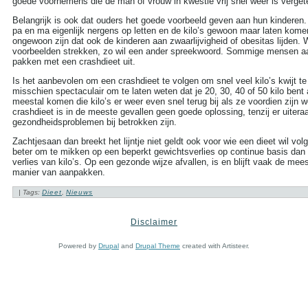
goede voornemens die de man of vrouw in kwestie vrij snel weer is verget
more tags
Belangrijk is ook dat ouders het goede voorbeeld geven aan hun kinderen.
Aambeien speen
pa en ma eigenlijk nergens op letten en de kilo’s gewoon maar laten komen
(9)
ongewoon zijn dat ook de kinderen aan zwaarlijvigheid of obesitas lijden
ADHD
(37)
voorbeelden strekken, zo wil een ander spreekwoord. Sommige mensen aa
Afasie
(4)
pakken met een crashdieet uit.
Alcohol
(86)
Allergie
(44)
Is het aanbevolen om een crashdieet te volgen om snel veel kilo’s kwijt t
Alzheimer
(110)
misschien spectaculair om te laten weten dat je 20, 30, 40 of 50 kilo bent
Andere vormen van
meestal komen die kilo’s er weer even snel terug bij als ze voordien zijn 
kanker
(36)
crashdieet is in de meeste gevallen geen goede oplossing, tenzij er uitera
Angstaanvallen
(40)
gezondheidsproblemen bij betrokken zijn.
Asperger
(17)
Zachtjesaan dan breekt het lijntje niet geldt ook voor wie een dieet wil vol
Autisme
(47)
beter om te mikken op een beperkt gewichtsverlies op continue basis dan 
Bedwateren
(8)
verlies van kilo’s. Op een gezonde wijze afvallen, is en blijft vaak de mee
Beroerte
(27)
manier van aanpakken.
Bloed in de stoelgang
(3)
Borderline
(31)
| Tags:
Dieet
,
Nieuws
Borstkanker
(69)
Botox
(5)
Disclaimer
Cholesterol
(22)
MEEST POPULAIR
Chronisch
vermoeidheidssyndroom
Powered by
Drupal
and
Drupal Theme
created with Artisteer.
Titel
Reads
CVS
(10)
Masturbatie kan
Constipatie
(30)
prostaatkanker
Darmkanker
(35)
helpen
151,442
voorkomen,
Depressie
(101)
maar…
Diabetes
(51)