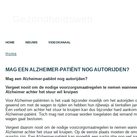
Gezondheidsweb
HOME
NIEUWS
VIDEOKANAAL
Home
SEARCH
Search this site:
MAG EEN ALZHEIMER-PATIËNT NOG AUTORIJDEN?
Mag een Alzheimer-patiënt nog autorijden?
Vergeet nooit om de nodige voorzorgsmaatregelen te nemen wannee
TAGS IN CLOUD
Alzheimer achter het stuur wil kruipen
Alzheimer
Alcohol
Depressie
Voor Alzheimer-patiënten is het vaak bijzonder moeilijk om het autorijden 
Dieet
Gezondheid
gewend om met de wagen te rijden en hebben hun rijbewijs al tientallen ja
Een verbod om achter het stuur te kruipen kan dus bijzonder hard aankom
A tot Z
Griep
Hart- en
Alzheimer-patiënt. Toch mag niet zomaar worden toegelaten dat iemand m
vaatziekten
Kanker
wagen gaat besturen.
Opvoeding en zwangerschap
Sex
Vergeet daarom nooit om de nodige voorzorgsmaatregelen te nemen wan
Slapeloosheid
Alzheimer achter het stuur wil kruipen. Op de eerste plaats moeten de o
Voedingssupplementen
gunstig zijn. Een Alzheimer-patiënt kan mogelijk een rustig ritje nog wel a