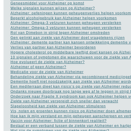
Dieet
(302)
Geneesmiddel voor Alzheimer op komst
Drugs
(82)
Welke signalen kunnen wijzen op Alzheimer?
Dyslexie
(20)
Alzheimer: oefeningen kunnen geheugenverlies helpen voorko
Epilepsie
(33)
Beperkt alcoholgebruik kan Alzheimer helpen voorkomen
Fibromyalgie
(73)
Alzheimer: Omega-3 vetzuren kunnen geheugen versterken
Gezond leven
(14)
Alzheimer: Omega-3 vetzuren kunnen geheugen versterken
Gezonde voeding
(21)
Rol van Dimebon in strijd tegen Alzheimer omstreden
Gezondheid A tot Z
(204)
Gen gelinkt aan ziekte van Alzheimer doet vraagtekens rijzen
Gilles de la Tourette
(2)
Alzheimer: demente partner kan kansen ontwikkeling dementie 
Glaucoom
(11)
Verlies van partner kan Alzheimer bevorderen
Griep
(115)
Hogere cholesterol op middelbare leeftijd doet kansen op Alzhei
Haaruitval
(29)
10 signalen of symptomen die waarschuwen voor de ziekte van 
Hart- en vaatziekten
(116)
Hoe evolueert de ziekte van Alzheimer?
Hernia
(12)
Alzheimer of geen Alzheimer?
Herpes
(2)
Medicatie voor de ziekte van Alzheimer
Histoplasmose
(1)
Behandeling ziekte van Alzheimer via gecombineerd medicijnge
HIV AIDS
(16)
Dementie hoeft niet noodzakelijk aan ziekte van Alzheimer word
Hooikoorts
(2)
Een mediterraan dieet kan risico’s op ziekte van Alzheimer redu
HSP
(1)
Ondanks nieuwe doorbraak nog lange weg af te leggen in strijd 
Hyperhidrosis - zweten
Onderzoek naar Fragile X syndroom kan ook Alzheimer helpen v
(18)
Ziekte van Alzheimer verspreidt zich sneller dan verwacht
Hyperventilatie
(15)
Slapeloosheid kan ziekte van Alzheimer stimuleren
Jicht
(6)
Vis, noten en groenten kunnen risico op Alzheimer doen afneme
Jogging
(41)
Hoe kan ik mijn verstand en mijn geheugen aanscherpen en ver
Kanker
(113)
Vaccin voor Alzheimer: fictie of binnenkort realiteit?
kataract
(5)
Bestaat er een verband tussen de ziekte van Alzheimer en hart
Kinderziekten
(17)
Wat zijn de symptomen van de ziekte van Alzheimer?