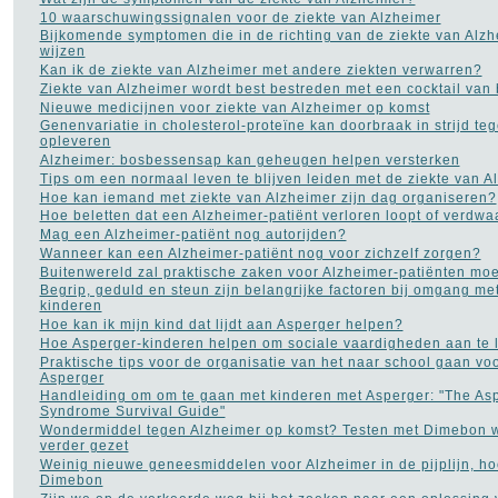
Koorts
(12)
10 waarschuwingssignalen voor de ziekte van Alzheimer
Leukemie
(9)
Bijkomende symptomen die in de richting van de ziekte van Alz
LMD Leeftijdsgebonden
wijzen
maculadegeneratie
(2)
Kan ik de ziekte van Alzheimer met andere ziekten verwarren?
Longkanker
(27)
Ziekte van Alzheimer wordt best bestreden met een cocktail va
Longontsteking
(8)
Nieuwe medicijnen voor ziekte van Alzheimer op komst
Lyme
(8)
Genenvariatie in cholesterol-proteïne kan doorbraak in strijd te
Manisch-depressiviteit
(11)
opleveren
Masturbatie
(6)
Alzheimer: bosbessensap kan geheugen helpen versterken
Migraine
(24)
Tips om een normaal leven te blijven leiden met de ziekte van A
MS - Multiple Sclerose
Hoe kan iemand met ziekte van Alzheimer zijn dag organiseren?
(34)
Hoe beletten dat een Alzheimer-patiënt verloren loopt of verdwa
Muishand
(4)
Mag een Alzheimer-patiënt nog autorijden?
Multipel Myeloom
(2)
Wanneer kan een Alzheimer-patiënt nog voor zichzelf zorgen?
Neurose
(1)
Buitenwereld zal praktische zaken voor Alzheimer-patiënten mo
Opvoeding en
Begrip, geduld en steun zijn belangrijke factoren bij omgang me
zwangerschap
(105)
kinderen
Osteoporose
(13)
Hoe kan ik mijn kind dat lijdt aan Asperger helpen?
Parkinson
(16)
Hoe Asperger-kinderen helpen om sociale vaardigheden aan te 
Pijn aan de rug
(27)
Praktische tips voor de organisatie van het naar school gaan vo
Plasproblemen
(9)
Asperger
Plastische chirurgie
(32)
Handleiding om om te gaan met kinderen met Asperger: "The Asp
Premenstrueel syndroom
Syndrome Survival Guide"
(2)
Wondermiddel tegen Alzheimer op komst? Testen met Dimebon 
Prostaatkanker
(45)
verder gezet
Psoriasis
(10)
Weinig nieuwe geneesmiddelen voor Alzheimer in de pijplijn, ho
Pyschose
(10)
Dimebon
Reuma
(18)