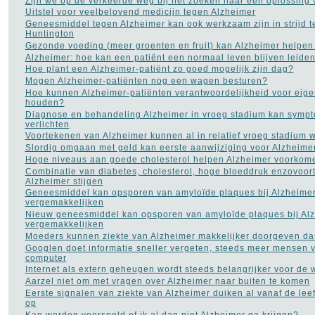
Zijn we op de verkeerde weg bij het zoeken naar een oplossing 
Rimpels
(32)
Uitstel voor veelbelovend medicijn tegen Alzheimer
Roken
(55)
Geneesmiddel tegen Alzheimer kan ook werkzaam zijn in strijd t
Rookverslaving
(11)
Huntington
Schizofrenie
(9)
Gezonde voeding (meer groenten en fruit) kan Alzheimer helpe
Sex
(281)
Alzheimer: hoe kan een patiënt een normaal leven blijven leide
Slaapapneu
(21)
Hoe plant een Alzheimer-patiënt zo goed mogelijk zijn dag?
Slapeloosheid
(129)
Mogen Alzheimer-patiënten nog een wagen besturen?
Slechte adem
(5)
Hoe kunnen Alzheimer-patiënten verantwoordelijkheid voor eige
houden?
Stress
(45)
Diagnose en behandeling Alzheimer in vroeg stadium kan sym
Trombose
(1)
verlichten
Vaginale infecties
(10)
Voortekenen van Alzheimer kunnen al in relatief vroeg stadium
Vaginisme - schedekramp
Slordig omgaan met geld kan eerste aanwijziging voor Alzheimer
(2)
Verkoudheid
(12)
Hoge niveaus aan goede cholesterol helpen Alzheimer voorkom
Vitamines
(77)
Combinatie van diabetes, cholesterol, hoge bloeddruk enzovoor
Alzheimer stijgen
Voedingssupplementen
(110)
Geneesmiddel kan opsporen van amyloïde plaques bij Alzheime
Voet - pijn aan de voet
(3)
vergemakkelijken
Ziekte van Bechterew
(1)
Nieuw geneesmiddel kan opsporen van amyloïde plaques bij Al
vergemakkelijken
Ziekte van Crohn
(3)
Moeders kunnen ziekte van Alzheimer makkelijker doorgeven da
Googlen doet informatie sneller vergeten, steeds meer mensen 
NAVIGATIE
computer
Internet als extern geheugen wordt steeds belangrijker voor de 
Contact
Aarzel niet om met vragen over Alzheimer naar buiten te komen
Links naar medische sites
Eerste signalen van ziekte van Alzheimer duiken al vanaf de leef
op
Kan worden voorspeld of ik al dan niet Alzheimer ga krijgen?