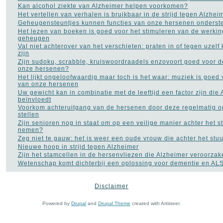
Kan alcohol ziekte van Alzheimer helpen voorkomen?
Het vertellen van verhalen is bruikbaar in de strijd tegen Alzhei
Geheugensteuntjes kunnen functies van onze hersenen onderst
Het lezen van boeken is goed voor het stimuleren van de werkin
geheugen
Val niet achterover van het verschieten: praten in of tegen uzel
zijn
Zijn sudoku, scrabble, kruiswoordraadels enzovoort goed voor 
onze hersenen?
Het lijkt ongeloofwaardig maar toch is het waar: muziek is goed
van onze hersenen
Uw gewicht kan in combinatie met de leeftijd een factor zijn die
beïnvloedt
Voorkom achteruitgang van de hersenen door deze regelmatig op
stellen
Zijn senioren nog in staat om op een veilige manier achter het st
nemen?
Zeg niet te gauw: het is weer een oude vrouw die achter het stuur
Nieuwe hoop in strijd tegen Alzheimer
Zijn het stamcellen in de hersenvliezen die Alzheimer veroorza
Wetenschap komt dichterbij een oplossing voor dementie en AL
Disclaimer
MEEST POPULAIR
Powered by
Drupal
and
Drupal Theme
created with Artisteer.
Titel
Reads
Masturbatie kan
prostaatkanker