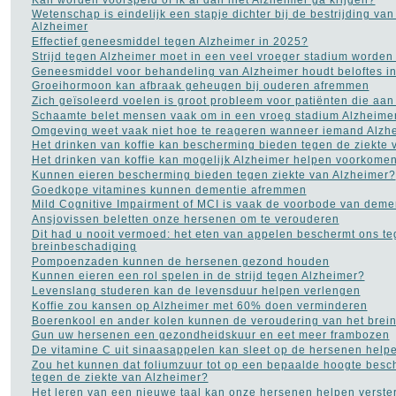
Wetenschap is eindelijk een stapje dichter bij de bestrijding van
Alzheimer
Effectief geneesmiddel tegen Alzheimer in 2025?
Strijd tegen Alzheimer moet in een veel vroeger stadium worden
Geneesmiddel voor behandeling van Alzheimer houdt beloftes i
Groeihormoon kan afbraak geheugen bij ouderen afremmen
Zich geïsoleerd voelen is groot probleem voor patiënten die aan
Schaamte belet mensen vaak om in een vroeg stadium Alzheime
Omgeving weet vaak niet hoe te reageren wanneer iemand Alzhe
Het drinken van koffie kan bescherming bieden tegen de ziekte 
Het drinken van koffie kan mogelijk Alzheimer helpen voorkome
Kunnen eieren bescherming bieden tegen ziekte van Alzheimer?
Goedkope vitamines kunnen dementie afremmen
Mild Cognitive Impairment of MCI is vaak de voorbode van deme
Ansjovissen beletten onze hersenen om te verouderen
Dit had u nooit vermoed: het eten van appelen beschermt ons t
breinbeschadiging
Pompoenzaden kunnen de hersenen gezond houden
Kunnen eieren een rol spelen in de strijd tegen Alzheimer?
Levenslang studeren kan de levensduur helpen verlengen
Koffie zou kansen op Alzheimer met 60% doen verminderen
Boerenkool en ander kolen kunnen de veroudering van het brei
Gun uw hersenen een gezondheidskuur en eet meer frambozen
De vitamine C uit sinaasappelen kan sleet op de hersenen hel
Zou het kunnen dat foliumzuur tot op een bepaalde hoogte besc
tegen de ziekte van Alzheimer?
Het leren van een nieuwe taal kan onze hersenen helpen verste