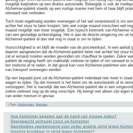
more tags
mogelijk kwijtraken op een drukke autostrade. Belangrijk is ook de medep
Alzheimer-patiënt steeds op een rustige manier met hem of haar blijft prat
uiteraard niet verboden.
Aambeien speen
(9)
ADHD
(37)
Toch moet regelmatig worden overwogen of het wel verantwoord is om een
Afasie
(4)
achter het stuur te laten kruipen. Iets wat vorige maand misschien wel no
Alcohol
(86)
maand mogelijk niet meer mogelijk. Een typisch kenmerk van Alzheimer is
Allergie
(44)
van een gestadige achteruitgang. Het is aan de directe omgeving om uit 
Alzheimer
(110)
Alzheimer-patiënt al dan niet nog in staat is om te rijden.
Andere vormen van
kanker
Voorzichtigheid is en blijft de moeder van de porceleinkast. In een aantal g
(36)
daarom aangewezen dat de Alzheimer-patiënt beter niet achter het stuur kru
Angstaanvallen
(40)
zal er iemand moeten worden gevonden om chauffeur te spelen. Zeker wa
Asperger
(17)
patiënt de neiging heeft om makkelijk verloren te rijden of om verward te ra
Autisme
(47)
ten sterkste af te raden. In dat geval kan voor Alzheimer-patiënten een al
Bedwateren
(8)
van transport overwogen worden.
Beroerte
(27)
Bloed in de stoelgang
(3)
Op een bepaald punt zal de Alzheimer-patiënt inderdaad niet meer in staat
Borderline
(31)
wagen te rijden. Op dat moment is het beter om de autosleutels af te nem
verstoppen. Het is namelijk dat een Alzheimer-patiënt die in een vergevor
Borstkanker
(69)
ziekte verkeert nog op de weg verschijnt. Hij brengt niet alleen zijn eigen
Botox
(5)
van ander mensen in gevaar.
Cholesterol
(22)
Chronisch
| Tags:
Alzheimer
,
Nieuws
vermoeidheidssyndroom
CVS
(10)
Constipatie
(30)
Hoe Alzheimer bepalen aan de hand van nieuwe index?
Darmkanker
(35)
Overgewicht verhoogt risico op Alzheimer
Depressie
(101)
Nanobodies veelbelovend voor onder andere strijd tegen Alzhei
Diabetes
(51)
Insuline bruikbaar in strijd tegen Alzheimer?