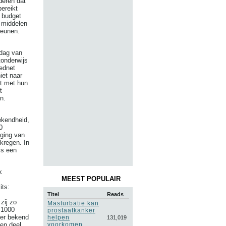
deren dat
ereikt
t budget
e middelen
teunen.
adag van
tonderwijs
Bednet
iet naar
ct met hun
t
n.
bekendheid,
0
jging van
kregen. In
is een
k
MEEST POPULAIR
its:
Titel
Reads
zij zo
Masturbatie kan
 1000
prostaatkanker
der bekend
helpen
131,019
voorkomen,
en deel