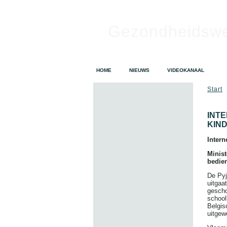
Gezondheidsw
HOME
NIEUWS
VIDEOKANAAL
Start
INT
KIND
Intern
Minist
bedie
De Pyj
uitgaa
gescho
school
Belgis
uitgew