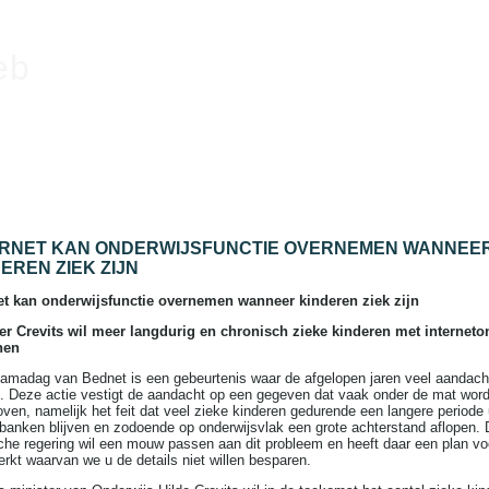
eb
ERNET KAN ONDERWIJSFUNCTIE OVERNEMEN WANNEE
EREN ZIEK ZIJN
et kan onderwijsfunctie overnemen wanneer kinderen ziek zijn
er Crevits wil meer langdurig en chronisch zieke kinderen met interneto
nen
amadag van Bednet is een gebeurtenis waar de afgelopen jaren veel aandach
t. Deze actie vestigt de aandacht op een gegeven dat vaak onder de mat word
ven, namelijk het feit dat veel zieke kinderen gedurende een langere periode 
banken blijven en zodoende op onderwijsvlak een grote achterstand aflopen. 
che regering wil een mouw passen aan dit probleem en heeft daar een plan vo
erkt waarvan we u de details niet willen besparen.