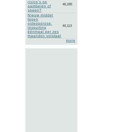
risico’s op
46,285
aambeien of
speen?
Nieuw middel
tegen
osteoporose:
40,113
inspuiting
éénmaal per zes
maanden volstaat
more