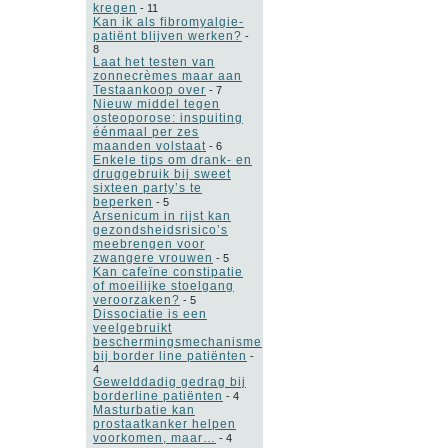
kregen
-
11
Kan ik als fibromyalgie-
patiënt blijven werken?
-
8
Laat het testen van
zonnecrèmes maar aan
Testaankoop over
-
7
Nieuw middel tegen
osteoporose: inspuiting
éénmaal per zes
maanden volstaat
-
6
Enkele tips om drank- en
druggebruik bij sweet
sixteen party’s te
beperken
-
5
Arsenicum in rijst kan
gezondsheidsrisico’s
meebrengen voor
zwangere vrouwen
-
5
Kan cafeïne constipatie
of moeilijke stoelgang
veroorzaken?
-
5
Dissociatie is een
veelgebruikt
beschermingsmechanisme
bij border line patiënten
-
4
Gewelddadig gedrag bij
borderline patiënten
-
4
Masturbatie kan
prostaatkanker helpen
voorkomen, maar…
-
4