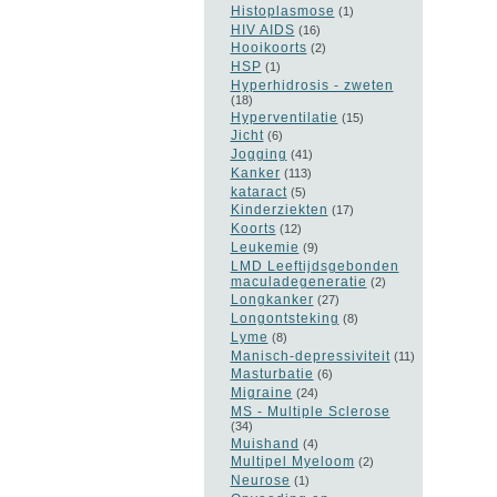
Histoplasmose
(1)
HIV AIDS
(16)
Hooikoorts
(2)
HSP
(1)
Hyperhidrosis - zweten
(18)
Hyperventilatie
(15)
Jicht
(6)
Jogging
(41)
Kanker
(113)
kataract
(5)
Kinderziekten
(17)
Koorts
(12)
Leukemie
(9)
LMD Leeftijdsgebonden
maculadegeneratie
(2)
Longkanker
(27)
Longontsteking
(8)
Lyme
(8)
Manisch-depressiviteit
(11)
Masturbatie
(6)
Migraine
(24)
MS - Multiple Sclerose
(34)
Muishand
(4)
Multipel Myeloom
(2)
Neurose
(1)