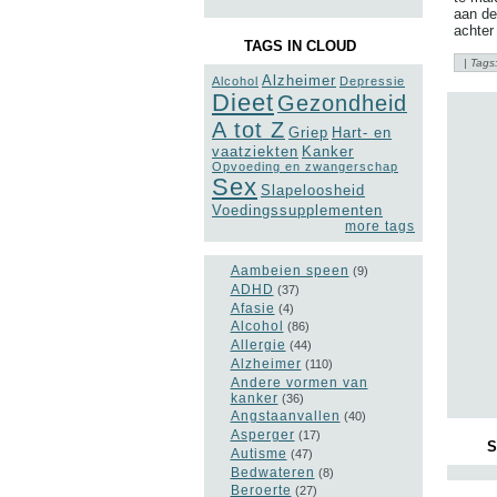
aan de
achter
TAGS IN CLOUD
| Tags
Alzheimer
Alcohol
Depressie
Dieet
Gezondheid
A tot Z
Griep
Hart- en
vaatziekten
Kanker
Opvoeding en zwangerschap
Sex
Slapeloosheid
Voedingssupplementen
more tags
Aambeien speen
(9)
ADHD
(37)
Afasie
(4)
Alcohol
(86)
Allergie
(44)
Alzheimer
(110)
Andere vormen van
kanker
(36)
Angstaanvallen
(40)
Asperger
(17)
S
Autisme
(47)
Bedwateren
(8)
Beroerte
(27)