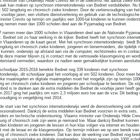
 minister van Onderwijs Hilde Crevits wil in de toekomst het aantal zieke kin
aak kan maken op synchroon internetonderwijs van Bednet verdubbelen. Nu b
 502 langdurig en chronisch zieke kinderen. Door de vertienvoudiging van he
 voorbije jaren, een vlottere dienstverlening en gebruik van de technologisch
inister Crevits op termijn om jaarlijks een 1000-tal kinderen te kunnen onders
ag nemen meer dan 1000 scholen deel aan de Pyjamadag van Bednet.
7 namen meer dan 1000 scholen in Vlaanderen deel aan de Nationale Pyjam
. Bednet zet zo haar werking in de kijker. Bednet heeft het synchroon interne
in Vlaanderen op de kaart gezet. Met het synchroon internetonderwijs biedt 
angdurig en chronisch zieke kinderen, jongeren en tienermoeders, die tijdelijk n
 kunnen, onderwijs op afstand aan via de computer, rechtstreeks en in conta
Op deze manier blijven zij in contact met de vertrouwde klasomgeving en word
hterstand vermeden, waardoor ze nadien weer gemakkelijker kunnen aansluite
 schooljaar 2015-2016 bereikte Bednet nog 339 kinderen met synchroon
etonderwijs, dit schooljaar gaat het voorlopig al om 502 kinderen. Door meer 
ieke maatregelen en digitale maatregelen moet het mogelijk zijn op termijn 100
rig en chronisch zieke kinderen en jongeren per schooljaar te bereiken. De sti
nbod is te danken aan de extra middelen die Bednet de voorbije jaren heeft ge
n 2017 ging het jaarlijks om ruim 2,3 miljoen euro toe aan de vzw. Dit bedrag 
nvoudiging in vergelijking met 2014.
de start van het synchroon internetonderwijs werd de dienstverlening ook ster
essionaliseerd. Dankzij de extra middelen kan Bednet voorzien in extra sets,
iders en technische ondersteuning. Vlaams minister van Onderwijs Hilde Crev
urig of chronisch ziek zijn wens je niemand toe. Maar dankzij Bednet kunnen
den kinderen en jongeren de lessen in hun klas volgen via internet en houden 
t met de leraar en de klasgenootjes. Op termijn mikken we op een bereik van
rig of chronisch zieke kinderen. Dat kan door de werking van Bednet nog bre
en en via logistieke en digitale maatregelen. Vandaag nemen ruim 1000 schol