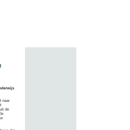
R
nderwijs
t naar
t
uit de
De
or