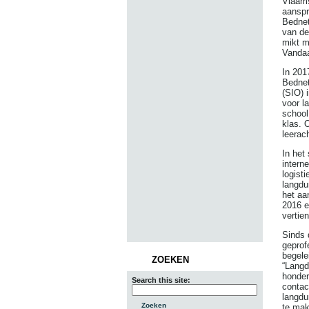
Vlaams
aanspr
Bednet
van de
mikt m
Vanda
In 201
Bednet
(SIO) 
voor l
school
klas. 
leerac
In het
intern
logist
langdu
het aa
2016 e
vertie
Sinds 
geprof
begele
ZOEKEN
“Langd
honder
Search this site:
contac
langdu
te mak