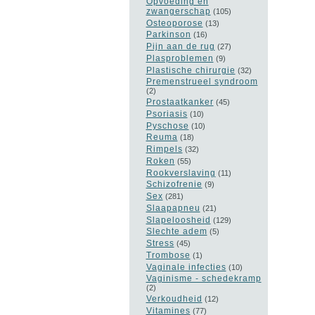
Opvoeding en
zwangerschap
(105)
Osteoporose
(13)
Parkinson
(16)
Pijn aan de rug
(27)
Plasproblemen
(9)
Plastische chirurgie
(32)
Premenstrueel syndroom
(2)
Prostaatkanker
(45)
Psoriasis
(10)
Pyschose
(10)
Reuma
(18)
Rimpels
(32)
Roken
(55)
Rookverslaving
(11)
Schizofrenie
(9)
Sex
(281)
Slaapapneu
(21)
Slapeloosheid
(129)
Slechte adem
(5)
Stress
(45)
Trombose
(1)
Vaginale infecties
(10)
Vaginisme - schedekramp
(2)
Verkoudheid
(12)
Vitamines
(77)