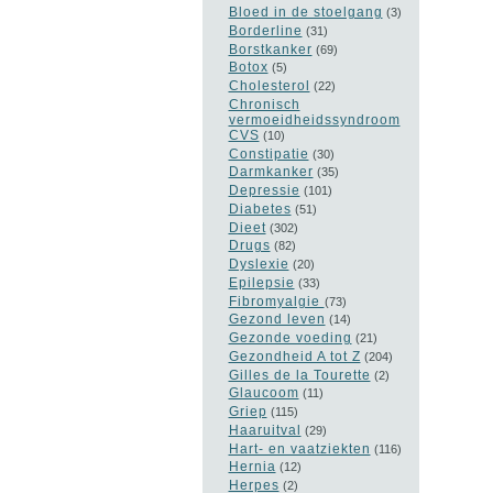
Bloed in de stoelgang
(3)
Borderline
(31)
Borstkanker
(69)
Botox
(5)
Cholesterol
(22)
Chronisch
vermoeidheidssyndroom
CVS
(10)
Constipatie
(30)
Darmkanker
(35)
Depressie
(101)
Diabetes
(51)
Dieet
(302)
Drugs
(82)
Dyslexie
(20)
Epilepsie
(33)
Fibromyalgie
(73)
Gezond leven
(14)
Gezonde voeding
(21)
Gezondheid A tot Z
(204)
Gilles de la Tourette
(2)
Glaucoom
(11)
Griep
(115)
Haaruitval
(29)
Hart- en vaatziekten
(116)
Hernia
(12)
Herpes
(2)