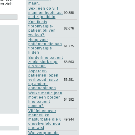
maar…
en zich
Sex: één op vijf
mannen heeft last
90,888
met zijn libido
Kan ik als
fibromyalgie-
82,676
patiënt blijven
werken?
Hoop voor
patiënten die aan
61,775
fibromyalgie
lijden
Borderline patiënt
zoekt sterk ego
58,563
als steun
Asperger-
patiënten lopen
verhoogd risico
56,281
op andere
aandoeningen
Welke medicijnen
moet een border
54,392
line patiënt
nemen?
Vijf feiten over
mannelijke
masturbatie die u
49,944
ongetwijfeld nog
niet wist
Wat vergroot de