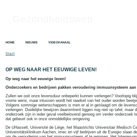
Gezondheidsweb
HOME
NIEUWS
VIDEOKANAAL
Start
OP WEG NAAR HET EEUWIGE LEVEN!
Op weg naar het eeuwige leven!
Onderzoekers en bedrijven pakken veroudering immuunsysteem aan
Zullen we ooit onze levensduur onbeperkt kunnen verlengen? Voorlopig blij
vrome wens, maar intussen wordt het raadsel van het ouder worden beetje b
Volgens sommige wetenschappers is men er al in geslaagd om de levens
verlengen. Duidelijke bewijzen daaromtrent liggen nog niet op tafel, maar 
onderzoek zijn in ieder geval veelbelovend genoeg om verder onderzoek t
dat gebeurt ook in onze onmiddellijke omgeving.
De UHasselt, Université de Liège, het Maastrichts Universitair Medisch C
Universitätsklinikum Aachen, imec en vijf bedrijven uit de Euregio slaan d
om de veroudering van het immuunsysteem af te remmen. Het Interreg-proj