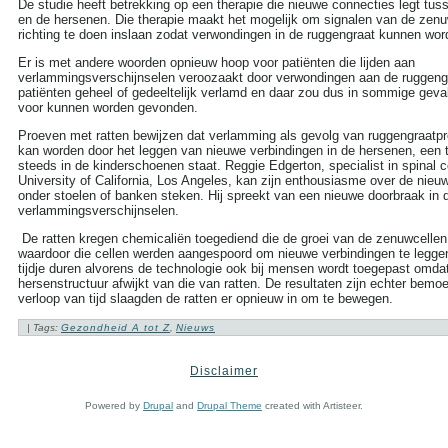
more tags
De studie heeft betrekking op een therapie die nieuwe connecties legt tus
en de hersenen. Die therapie maakt het mogelijk om signalen van de zen
richting te doen inslaan zodat verwondingen in de ruggengraat kunnen wo
Aambeien speen
(9)
ADHD
(37)
Er is met andere woorden opnieuw hoop voor patiënten die lijden aan
verlammingsverschijnselen veroozaakt door verwondingen aan de ruggenga
Afasie
(4)
patiënten geheel of gedeeltelijk verlamd en daar zou dus in sommige geva
Alcohol
(86)
voor kunnen worden gevonden.
Allergie
(44)
Alzheimer
(110)
Proeven met ratten bewijzen dat verlamming als gevolg van ruggengraatp
Andere vormen van
kan worden door het leggen van nieuwe verbindingen in de hersenen, een 
kanker
(36)
steeds in de kinderschoenen staat. Reggie Edgerton, specialist in spinal c
Angstaanvallen
(40)
University of California, Los Angeles, kan zijn enthousiasme over de nieuw
Asperger
(17)
onder stoelen of banken steken. Hij spreekt van een nieuwe doorbraak in d
Autisme
(47)
verlammingsverschijnselen.
Bedwateren
(8)
De ratten kregen chemicaliën toegediend die de groei van de zenuwcelle
Beroerte
(27)
waardoor die cellen werden aangespoord om nieuwe verbindingen te legge
Bloed in de stoelgang
(3)
tijdje duren alvorens de technologie ook bij mensen wordt toegepast omda
Borderline
(31)
hersenstructuur afwijkt van die van ratten. De resultaten zijn echter bemo
Borstkanker
(69)
verloop van tijd slaagden de ratten er opnieuw in om te bewegen.
Botox
(5)
Cholesterol
(22)
| Tags:
Gezondheid A tot Z
,
Nieuws
Chronisch
vermoeidheidssyndroom
CVS
Disclaimer
(10)
MEEST POPULAIR
Constipatie
(30)
Darmkanker
(35)
Powered by
Drupal
and
Drupal Theme
created with Artisteer.
Titel
Reads
Depressie
(101)
Masturbatie kan
Diabetes
(51)
prostaatkanker