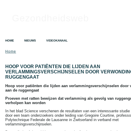
Gezondheidsweb
HOME
NIEUWS
VIDEOKANAAL
Home
SEARCH
Search this site:
HOOP VOOR PATIËNTEN DIE LIJDEN AAN
VERLAMMINGSVERSCHIJNSELEN DOOR VERWONDIN
RUGGENGAAT
TAGS IN CLOUD
Hoop voor patiënten die lijden aan verlammingsverschijnselen door
aan de ruggengaat
Alzheimer
Alcohol
Depressie
Dieet
Proeven met ratten bewijzen dat verlamming als gevolg van ruggen
Gezondheid
verholpen kan worden
A tot Z
Griep
Hart- en
In het blad Science verschenen de resultaten van een interessante studie
vaatziekten
Kanker
door een team onderzoekers onder leiding van Gregoire Courtine, profess
Opvoeding en zwangerschap
Polytechnique Federale de Lausanne in Zwitserland in verband met
Sex
Slapeloosheid
verlammingsverschijnselen.
Voedingssupplementen