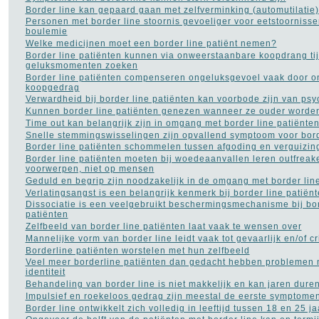
Rimpels
(32)
Border line kan gepaard gaan met zelfverminking (automutilatie)
Roken
(55)
Personen met border line stoornis gevoeliger voor eetstoornisse
boulemie
Rookverslaving
(11)
Welke medicijnen moet een border line patiënt nemen?
Schizofrenie
(9)
Border line patiënten kunnen via onweerstaanbare koopdrang tij
Sex
(281)
geluksmomenten zoeken
Slaapapneu
(21)
Border line patiënten compenseren ongeluksgevoel vaak door 
Slapeloosheid
(129)
koopgedrag
Slechte adem
(5)
Verwardheid bij border line patiënten kan voorbode zijn van ps
Stress
(45)
Kunnen border line patiënten genezen wanneer ze ouder worde
Trombose
(1)
Time out kan belangrijk zijn in omgang met border line patiënte
Vaginale infecties
(10)
Snelle stemmingswisselingen zijn opvallend symptoom voor bord
Vaginisme - schedekramp
Border line patiënten schommelen tussen afgoding en verguizin
(2)
Border line patiënten moeten bij woedeaanvallen leren outfreak
Verkoudheid
(12)
voorwerpen, niet op mensen
Vitamines
(77)
Geduld en begrip zijn noodzakelijk in de omgang met border lin
Voedingssupplementen
Verlatingsangst is een belangrijk kenmerk bij border line patiën
(110)
Voet - pijn aan de voet
Dissociatie is een veelgebruikt beschermingsmechanisme bij bor
(3)
patiënten
Ziekte van Bechterew
(1)
Zelfbeeld van border line patiënten laat vaak te wensen over
Ziekte van Crohn
(3)
Mannelijke vorm van border line leidt vaak tot gevaarlijk en/of c
Borderline patiënten worstelen met hun zelfbeeld
NAVIGATIE
Veel meer borderline patiënten dan gedacht hebben problemen 
identiteit
Contact
Behandeling van border line is niet makkelijk en kan jaren dure
Links naar medische sites
Impulsief en roekeloos gedrag zijn meestal de eerste symptomen
Border line ontwikkelt zich volledig in leeftijd tussen 18 en 25 ja