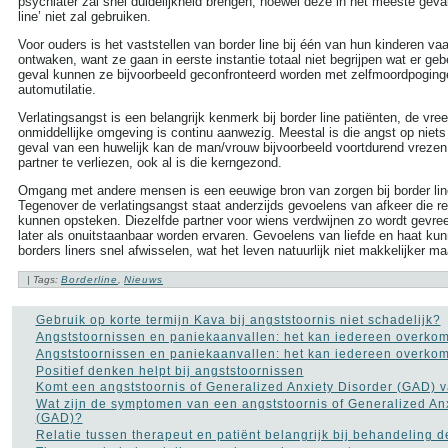
psychiater zal snel duidelijkheid brengen, hoewel deze in het meeste geva
more tags
line’ niet zal gebruiken.
Aambeien speen
Voor ouders is het vaststellen van border line bij één van hun kinderen va
(9)
ontwaken, want ze gaan in eerste instantie totaal niet begrijpen wat er gebe
ADHD
(37)
geval kunnen ze bijvoorbeeld geconfronteerd worden met zelfmoordpoging
Afasie
(4)
automutilatie.
Alcohol
(86)
Allergie
(44)
Verlatingsangst is een belangrijk kenmerk bij border line patiënten, de vr
Alzheimer
(110)
onmiddellijke omgeving is continu aanwezig. Meestal is die angst op niets
Andere vormen van
geval van een huwelijk kan de man/vrouw bijvoorbeeld voortdurend vrezen
kanker
(36)
partner te verliezen, ook al is die kerngezond.
Angstaanvallen
(40)
Omgang met andere mensen is een eeuwige bron van zorgen bij border lin
Asperger
(17)
Tegenover de verlatingsangst staat anderzijds gevoelens van afkeer die r
Autisme
(47)
kunnen opsteken. Diezelfde partner voor wiens verdwijnen zo wordt gevrees
Bedwateren
(8)
later als onuitstaanbaar worden ervaren. Gevoelens van liefde en haat kun
Beroerte
(27)
borders liners snel afwisselen, wat het leven natuurlijk niet makkelijker ma
Bloed in de stoelgang
(3)
Borderline
(31)
| Tags:
Borderline
,
Nieuws
Borstkanker
(69)
Botox
(5)
Gebruik op korte termijn Kava bij angststoornis niet schadelijk?
Cholesterol
(22)
Angststoornissen en paniekaanvallen: het kan iedereen overko
Chronisch
Angststoornissen en paniekaanvallen: het kan iedereen overko
vermoeidheidssyndroom
Positief denken helpt bij angststoornissen
CVS
(10)
Komt een angststoornis of Generalized Anxiety Disorder (GAD) 
Constipatie
(30)
Wat zijn de symptomen van een angststoornis of Generalized An
Darmkanker
(35)
(GAD)?
Depressie
(101)
Relatie tussen therapeut en patiënt belangrijk bij behandeling 
Diabetes
(51)