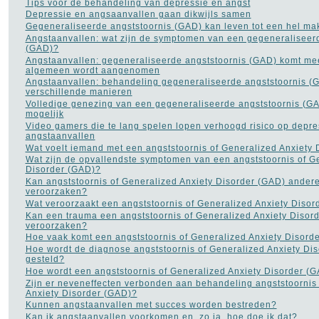
Tips voor de behandeling van depressie en angst
Dieet
(302)
Depressie en angsaanvallen gaan dikwijls samen
Drugs
(82)
Gegeneraliseerde angststoornis (GAD) kan leven tot een hel ma
Dyslexie
(20)
Angstaanvallen: wat zijn de symptomen van een gegeneraliseer
Epilepsie
(33)
(GAD)?
Fibromyalgie
(73)
Angstaanvallen: gegeneraliseerde angststoornis (GAD) komt me
Gezond leven
(14)
algemeen wordt aangenomen
Gezonde voeding
(21)
Angstaanvallen: behandeling gegeneraliseerde angststoornis (
Gezondheid A tot Z
(204)
verschillende manieren
Gilles de la Tourette
(2)
Volledige genezing van een gegeneraliseerde angststoornis (GAD
Glaucoom
(11)
mogelijk
Griep
(115)
Video gamers die te lang spelen lopen verhoogd risico op depre
Haaruitval
angstaanvallen
(29)
Hart- en vaatziekten
Wat voelt iemand met een angststoornis of Generalized Anxiety
(116)
Hernia
Wat zijn de opvallendste symptomen van een angststoornis of G
(12)
Disorder (GAD)?
Herpes
(2)
Kan angststoornis of Generalized Anxiety Disorder (GAD) ande
Histoplasmose
(1)
veroorzaken?
HIV AIDS
(16)
Wat veroorzaakt een angststoornis of Generalized Anxiety Disor
Hooikoorts
(2)
Kan een trauma een angststoornis of Generalized Anxiety Disor
HSP
(1)
veroorzaken?
Hyperhidrosis - zweten
Hoe vaak komt een angststoornis of Generalized Anxiety Disord
(18)
Hoe wordt de diagnose angststoornis of Generalized Anxiety Di
Hyperventilatie
(15)
gesteld?
Jicht
(6)
Hoe wordt een angststoornis of Generalized Anxiety Disorder (
Jogging
(41)
Zijn er neveneffecten verbonden aan behandeling angststoornis
Kanker
(113)
Anxiety Disorder (GAD)?
kataract
(5)
Kunnen angstaanvallen met succes worden bestreden?
Kinderziekten
(17)
Kan ik angstaanvallen voorkomen en, zo ja, hoe doe ik dat?