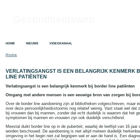
Gezondheidsweb
HOME
NIEUWS
VIDEOKANAAL
Home
SEARCH
Search this site:
VERLATINGSANGST IS EEN BELANGRIJK KENMERK B
LINE PATIËNTEN
Verlatingsangst is een belangrijk kenmerk bij border line patiënten
TAGS IN CLOUD
Omgang met andere mensen is een eeuwige bron van zorgen bij borde
Alzheimer
Alcohol
Depressie
Over de border line aandoening zijn al bibliotheken volgeschreven, maar e
Dieet
Gezondheid
over deze persoonlijkheidsstoornis nog relatief weinig. Vast staat wel da
A tot Z
bij vrouwen dan bij mannen, zonder dat echt duidelijk is waarom dat het ge
Griep
Hart- en
symptomen bij mannen en vrouwen zijn ook duidelijk verschillend.
vaatziekten
Kanker
Opvoeding en zwangerschap
Meestal duikt border line op in de puberteit, waarbij de leeftijd van 16 jaar 
Sex
Slapeloosheid
worden beschouwd. De aandoening is niet altijd meteen duidelijk herkenba
omgeving in het begin niet zal begrijpen wat er aan de hand is. Een diagn
Voedingssupplementen