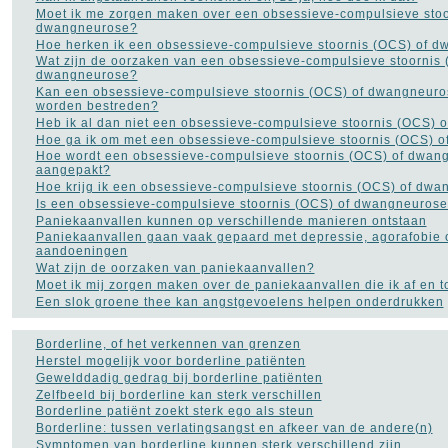
Koorts
(12)
Moet ik me zorgen maken over een obsessieve-compulsieve stoo
Leukemie
(9)
dwangneurose?
LMD Leeftijdsgebonden
Hoe herken ik een obsessieve-compulsieve stoornis (OCS) of 
maculadegeneratie
(2)
Wat zijn de oorzaken van een obsessieve-compulsieve stoornis 
Longkanker
(27)
dwangneurose?
Longontsteking
(8)
Kan een obsessieve-compulsieve stoornis (OCS) of dwangneuro
Lyme
(8)
worden bestreden?
Manisch-depressiviteit
(11)
Heb ik al dan niet een obsessieve-compulsieve stoornis (OCS)
Masturbatie
(6)
Hoe ga ik om met een obsessieve-compulsieve stoornis (OCS) 
Migraine
(24)
Hoe wordt een obsessieve-compulsieve stoornis (OCS) of dwan
aangepakt?
MS - Multiple Sclerose
(34)
Hoe krijg ik een obsessieve-compulsieve stoornis (OCS) of dw
Muishand
(4)
Is een obsessieve-compulsieve stoornis (OCS) of dwangneurose
Multipel Myeloom
(2)
Paniekaanvallen kunnen op verschillende manieren ontstaan
Neurose
(1)
Paniekaanvallen gaan vaak gepaard met depressie, agorafobie 
Opvoeding en
aandoeningen
zwangerschap
(105)
Wat zijn de oorzaken van paniekaanvallen?
Osteoporose
(13)
Moet ik mij zorgen maken over de paniekaanvallen die ik af en to
Parkinson
(16)
Een slok groene thee kan angstgevoelens helpen onderdrukken
Pijn aan de rug
(27)
Plasproblemen
(9)
Borderline, of het verkennen van grenzen
Plastische chirurgie
(32)
Herstel mogelijk voor borderline patiënten
Premenstrueel syndroom
Gewelddadig gedrag bij borderline patiënten
(2)
Prostaatkanker
(45)
Zelfbeeld bij borderline kan sterk verschillen
Psoriasis
(10)
Borderline patiënt zoekt sterk ego als steun
Pyschose
(10)
Borderline: tussen verlatingsangst en afkeer van de andere(n)
Reuma
(18)
Symptomen van borderline kunnen sterk verschillend zijn