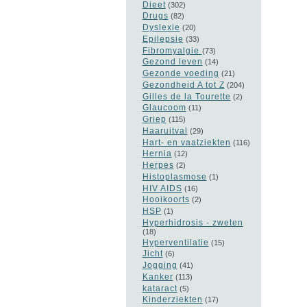
Dieet
(302)
Drugs
(82)
Dyslexie
(20)
Epilepsie
(33)
Fibromyalgie
(73)
Gezond leven
(14)
Gezonde voeding
(21)
Gezondheid A tot Z
(204)
Gilles de la Tourette
(2)
Glaucoom
(11)
Griep
(115)
Haaruitval
(29)
Hart- en vaatziekten
(116)
Hernia
(12)
Herpes
(2)
Histoplasmose
(1)
HIV AIDS
(16)
Hooikoorts
(2)
HSP
(1)
Hyperhidrosis - zweten
(18)
Hyperventilatie
(15)
Jicht
(6)
Jogging
(41)
Kanker
(113)
kataract
(5)
Kinderziekten
(17)