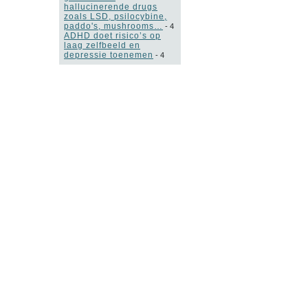
hallucinerende drugs
zoals LSD, psilocybine,
paddo's, mushrooms…
-
4
ADHD doet risico’s op
laag zelfbeeld en
depressie toenemen
-
4