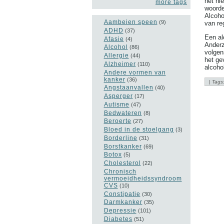
het ni
more tags
woorde
Alcoho
Aambeien speen
(9)
van re
ADHD
(37)
Een al
Afasie
(4)
Anderz
Alcohol
(86)
volgen
Allergie
(44)
het ge
Alzheimer
(110)
alcoho
Andere vormen van
kanker
(36)
| Tags
Angstaanvallen
(40)
Asperger
(17)
Autisme
(47)
Bedwateren
(8)
Beroerte
(27)
Bloed in de stoelgang
(3)
Borderline
(31)
Borstkanker
(69)
Botox
(5)
Cholesterol
(22)
Chronisch
vermoeidheidssyndroom
CVS
(10)
Constipatie
(30)
Darmkanker
(35)
Depressie
(101)
Diabetes
(51)