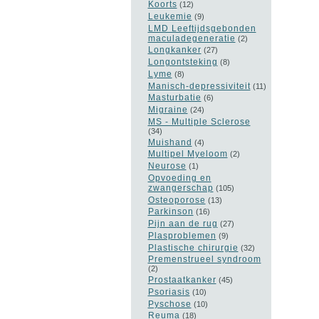
Koorts
(12)
Leukemie
(9)
LMD Leeftijdsgebonden
maculadegeneratie
(2)
Longkanker
(27)
Longontsteking
(8)
Lyme
(8)
Manisch-depressiviteit
(11)
Masturbatie
(6)
Migraine
(24)
MS - Multiple Sclerose
(34)
Muishand
(4)
Multipel Myeloom
(2)
Neurose
(1)
Opvoeding en
zwangerschap
(105)
Osteoporose
(13)
Parkinson
(16)
Pijn aan de rug
(27)
Plasproblemen
(9)
Plastische chirurgie
(32)
Premenstrueel syndroom
(2)
Prostaatkanker
(45)
Psoriasis
(10)
Pyschose
(10)
Reuma
(18)