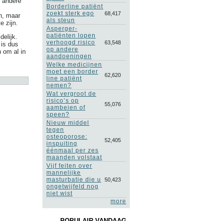
t andere
Borderline patiënt
zoekt sterk ego
68,417
en, maar
als steun
 zijn.
Asperger-
patiënten lopen
delijk.
verhoogd risico
63,548
 is dus
op andere
 om al in
aandoeningen
Welke medicijnen
moet een border
62,620
line patiënt
nemen?
Wat vergroot de
risico’s op
55,076
aambeien of
speen?
Nieuw middel
tegen
osteoporose:
52,405
inspuiting
éénmaal per zes
maanden volstaat
Vijf feiten over
mannelijke
masturbatie die u
50,423
ongetwijfeld nog
niet wist
more
POPULAIR VANDAAG