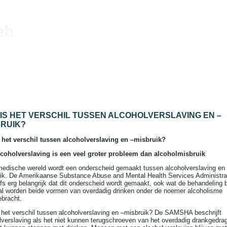
eb
IS HET VERSCHIL TUSSEN ALCOHOLVERSLAVING EN –
BRUIK?
 het verschil tussen alcoholverslaving en –misbruik?
coholverslaving is een veel groter probleem dan alcoholmisbruik
medische wereld wordt een onderscheid gemaakt tussen alcoholverslaving en
ik. De Amerikaanse Substance Abuse and Mental Health Services Administrat
lfs erg belangrijk dat dit onderscheid wordt gemaakt, ook wat de behandeling b
l worden beide vormen van overdadig drinken onder de noemer alcoholisme
ebracht.
 het verschil tussen alcoholverslaving en –misbruik? De SAMSHA beschrijft
lverslaving als het niet kunnen terugschroeven van het overdadig drankgedra