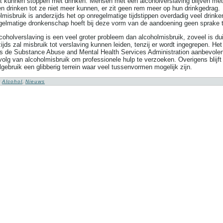
et kunnen stoppen met drinken. Mensen met een alcoholverslaving blijven me
n drinken tot ze niet meer kunnen, er zit geen rem meer op hun drinkgedrag.
lmisbruik is anderzijds het op onregelmatige tijdstippen overdadig veel drink
gelmatige dronkenschap hoeft bij deze vorm van de aandoening geen sprake te
coholverslaving is een veel groter probleem dan alcoholmisbruik, zoveel is dui
ijds zal misbruik tot verslaving kunnen leiden, tenzij er wordt ingegrepen. Het
s de Substance Abuse and Mental Health Services Administration aanbevolen
volg van alcoholmisbruik om professionele hulp te verzoeken. Overigens blijft
lgebruik een glibberig terrein waar veel tussenvormen mogelijk zijn.
:
Alcohol
,
Nieuws