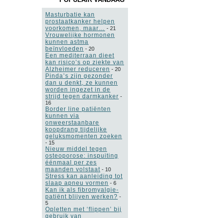
Masturbatie kan
prostaatkanker helpen
voorkomen, maar…
-
21
Vrouwelijke hormonen
kunnen astma
beïnvloeden
-
20
Een mediterraan dieet
kan risico’s op ziekte van
Alzheimer reduceren
-
20
Pinda’s zijn gezonder
dan u denkt, ze kunnen
worden ingezet in de
strijd tegen darmkanker
-
16
Border line patiënten
kunnen via
onweerstaanbare
koopdrang tijdelijke
geluksmomenten zoeken
-
15
Nieuw middel tegen
osteoporose: inspuiting
éénmaal per zes
maanden volstaat
-
10
Stress kan aanleiding tot
slaap apneu vormen
-
6
Kan ik als fibromyalgie-
patiënt blijven werken?
-
5
Opletten met ‘flippen’ bij
gebruik van