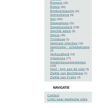
Rimpels
(32)
Roken
(55)
Rookverslaving
(11)
Schizofrenie
(9)
Sex
(281)
Slaapapneu
(21)
Slapeloosheid
(129)
Slechte adem
(5)
Stress
(45)
Trombose
(1)
Vaginale infecties
(10)
Vaginisme - schedekramp
(2)
Verkoudheid
(12)
Vitamines
(77)
Voedingssupplementen
(110)
Voet - pijn aan de voet
(3)
Ziekte van Bechterew
(1)
Ziekte van Crohn
(3)
NAVIGATIE
Contact
Links naar medische sites