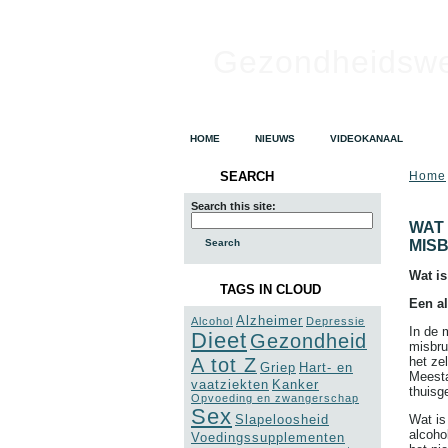
Gezondheidsw
HOME
NIEUWS
VIDEOKANAAL
SEARCH
Home
Search this site:
WAT 
MIS
Wat is
TAGS IN CLOUD
Een al
Alzheimer
Alcohol
Depressie
In de 
Dieet
Gezondheid
misbru
A tot Z
het ze
Griep
Hart- en
Meesta
vaatziekten
Kanker
thuisg
Opvoeding en zwangerschap
Sex
Slapeloosheid
Wat is
alcoho
Voedingssupplementen