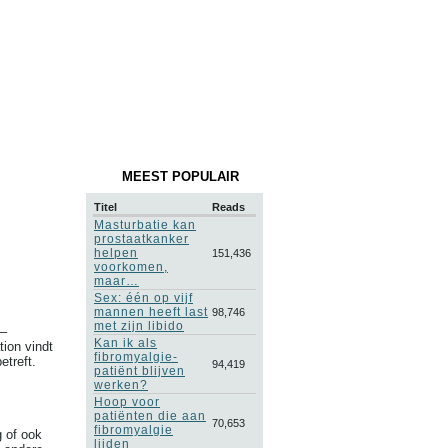
MEEST POPULAIR
Titel
Reads
Masturbatie kan
prostaatkanker
helpen
151,436
voorkomen,
maar…
Sex: één op vijf
mannen heeft last
98,746
met zijn libido
 –
Kan ik als
ion vindt
fibromyalgie-
etreft.
94,419
patiënt blijven
werken?
Hoop voor
patiënten die aan
70,653
fibromyalgie
g of ook
lijden