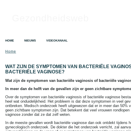
Gezondheidsweb
HOME
NIEUWS
VIDEOKANAAL
Home
SEARCH
Search this site:
WAT ZIJN DE SYMPTOMEN VAN BACTERIËLE VAGINOS
BACTERIËLE VAGINOSE?
Wat zijn de symptomen van bacteriële vaginosis of bacteriële vagino
TAGS IN CLOUD
In meer dan de helft van de gevallen zijn er geen zichtbare symptom
Alzheimer
Alcohol
Depressie
Over de symptomen van bacteriële vaginosis of bacteriële vaginose besta
Dieet
Gezondheid
heel wat onduidelijkheid. Het probleem is dat deze symptomen in veel g
A tot Z
ontbreken. Medisch onderzoek heeft uitgewezen dat er in meer dan 50% v
Griep
Hart- en
geen zichtbare symptomen zijn. Dat betekent dat veel vrouwen rondlopen 
vaatziekten
Kanker
vaginose zonder dat ze dat zelf weten.
Opvoeding en zwangerschap
Sex
Slapeloosheid
In de meeste gevallen wordt bacteriële vaginose dan ook ontdekt tijdens he
gynecologisch onderzoek. De dokter die het onderzoek verricht, zal aanvan
Voedingssupplementen