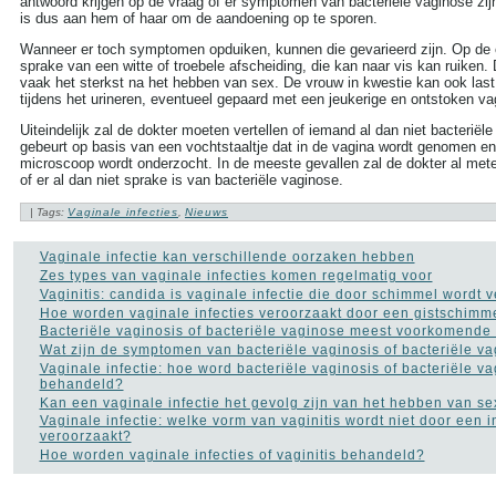
antwoord krijgen op de vraag of er symptomen van bacteriële vaginose zij
more tags
is dus aan hem of haar om de aandoening op te sporen.
Aambeien speen
Wanneer er toch symptomen opduiken, kunnen die gevarieerd zijn. Op de e
(9)
sprake van een witte of troebele afscheiding, die kan naar vis kan ruiken. 
ADHD
(37)
vaak het sterkst na het hebben van sex. De vrouw in kwestie kan ook last
Afasie
(4)
tijdens het urineren, eventueel gepaard met een jeukerige en ontstoken va
Alcohol
(86)
Allergie
(44)
Uiteindelijk zal de dokter moeten vertellen of iemand al dan niet bacteriël
Alzheimer
(110)
gebeurt op basis van een vochtstaaltje dat in de vagina wordt genomen en
Andere vormen van
microscoop wordt onderzocht. In de meeste gevallen zal de dokter al met
kanker
(36)
of er al dan niet sprake is van bacteriële vaginose.
Angstaanvallen
(40)
Asperger
(17)
| Tags:
Vaginale infecties
,
Nieuws
Autisme
(47)
Bedwateren
(8)
Vaginale infectie kan verschillende oorzaken hebben
Beroerte
(27)
Zes types van vaginale infecties komen regelmatig voor
Bloed in de stoelgang
(3)
Vaginitis: candida is vaginale infectie die door schimmel wordt 
Borderline
(31)
Hoe worden vaginale infecties veroorzaakt door een gistschim
Borstkanker
(69)
Bacteriële vaginosis of bacteriële vaginose meest voorkomende 
Botox
(5)
Wat zijn de symptomen van bacteriële vaginosis of bacteriële v
Cholesterol
(22)
Vaginale infectie: hoe word bacteriële vaginosis of bacteriële v
Chronisch
behandeld?
vermoeidheidssyndroom
Kan een vaginale infectie het gevolg zijn van het hebben van se
CVS
(10)
Vaginale infectie: welke vorm van vaginitis wordt niet door een i
Constipatie
(30)
veroorzaakt?
Darmkanker
(35)
Hoe worden vaginale infecties of vaginitis behandeld?
Depressie
(101)
Diabetes
(51)