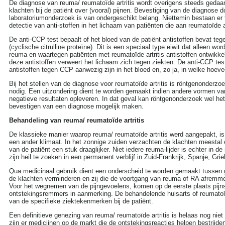
De diagnose van reuma/ reumatoïde artritis wordt overigens steeds gedaa
Rimpels
(32)
klachten bij de patiënt over (vooral) pijnen. Bevestiging van de diagnose d
Roken
(55)
laboratoriumonderzoek is van ondergeschikt belang. Niettemin bestaan er 
Rookverslaving
(11)
detectie van anti-stoffen in het lichaam van patiënten die aan reumatoïde art
Schizofrenie
(9)
De anti-CCP test bepaalt of het bloed van de patiënt antistoffen bevat teg
Sex
(281)
(cyclische citrulline proteïne). Dit is een speciaal type eiwit dat alleen wo
Slaapapneu
(21)
reuma en waartegen patiënten met reumatoïde artritis antistoffen ontwikk
Slapeloosheid
(129)
deze antistoffen verweert het lichaam zich tegen ziekten. De anti-CCP tes
Slechte adem
(5)
antistoffen tegen CCP aanwezig zijn in het bloed en, zo ja, in welke hoeve
Stress
(45)
Trombose
(1)
Bij het stellen van de diagnose voor reumatoïde artritis is röntgenonderzo
Vaginale infecties
(10)
nodig. Een uitzondering dient te worden gemaakt indien andere vormen v
Vaginisme - schedekramp
negatieve resultaten opleveren. In dat geval kan röntgenonderzoek wel het 
(2)
bevestigen van een diagnose mogelijk maken.
Verkoudheid
(12)
Behandeling van reuma/ reumatoïde artritis
Vitamines
(77)
Voedingssupplementen
De klassieke manier waarop reuma/ reumatoïde artritis werd aangepakt, i
(110)
een ander klimaat. In het zonnige zuiden verzachten de klachten meestal 
Voet - pijn aan de voet
(3)
van de patiënt een stuk draaglijker. Niet iedere reuma-lijder is echter in d
Ziekte van Bechterew
(1)
zijn heil te zoeken in een permanent verblijf in Zuid-Frankrijk, Spanje, Gr
Ziekte van Crohn
(3)
Qua medicinaal gebruik dient een onderscheid te worden gemaakt tussen
de klachten verminderen en zij die de voortgang van reuma of RA afremm
NAVIGATIE
Voor het wegnemen van de pijngevoelens, komen op de eerste plaats pijnst
ontstekingsremmers in aanmerking. De behandelende huisarts of reumatol
Contact
van de specifieke ziektekenmerken bij de patiënt.
Links naar medische sites
Een definitieve genezing van reuma/ reumatoïde artritis is helaas nog niet
zijn er medicijnen op de markt die de ontstekingsreacties helpen bestrijd