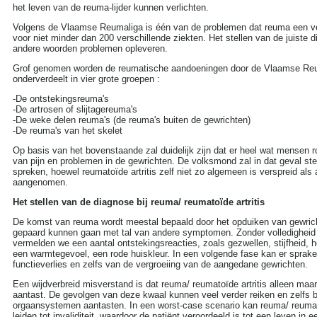
Dieet
(302)
het leven van de reuma-lijder kunnen verlichten.
Drugs
(82)
Volgens de Vlaamse Reumaliga is één van de problemen dat reuma een 
Dyslexie
(20)
voor niet minder dan 200 verschillende ziekten. Het stellen van de juiste
Epilepsie
(33)
andere woorden problemen opleveren.
Fibromyalgie
(73)
Gezond leven
(14)
Grof genomen worden de reumatische aandoeningen door de Vlaamse Re
Gezonde voeding
(21)
onderverdeelt in vier grote groepen :
Gezondheid A tot Z
(204)
-De ontstekingsreuma's
Gilles de la Tourette
(2)
-De artrosen of slijtagereuma's
Glaucoom
(11)
-De weke delen reuma's (de reuma's buiten de gewrichten)
Griep
(115)
-De reuma's van het skelet
Haaruitval
(29)
Hart- en vaatziekten
(116)
Op basis van het bovenstaande zal duidelijk zijn dat er heel wat mensen 
Hernia
(12)
van pijn en problemen in de gewrichten. De volksmond zal in dat geval s
Herpes
(2)
spreken, hoewel reumatoïde artritis zelf niet zo algemeen is verspreid al
aangenomen.
Histoplasmose
(1)
HIV AIDS
(16)
Het stellen van de diagnose bij reuma/ reumatoïde artritis
Hooikoorts
(2)
HSP
(1)
De komst van reuma wordt meestal bepaald door het opduiken van gewrich
Hyperhidrosis - zweten
gepaard kunnen gaan met tal van andere symptomen. Zonder volledigheid 
(18)
vermelden we een aantal ontstekingsreacties, zoals gezwellen, stijfheid, 
Hyperventilatie
(15)
een warmtegevoel, een rode huiskleur. In een volgende fase kan er sprake
Jicht
(6)
functieverlies en zelfs van de vergroeiing van de aangedane gewrichten.
Jogging
(41)
Een wijdverbreid misverstand is dat reuma/ reumatoïde artritis alleen maa
Kanker
(113)
aantast. De gevolgen van deze kwaal kunnen veel verder reiken en zelfs bi
kataract
(5)
orgaansystemen aantasten. In een worst-case scenario kan reuma/ reumatoï
Kinderziekten
(17)
leiden tot invaliditeit, waardoor de patiënt veroordeeld is tot een leven in ee