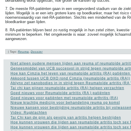
behandeling wordt opgestart, hoe groter de kansen op succes.
7. De meeste RA-patiënten gaan in een vergevorderd stadium van de ziek
lijden. Mogelijk is er een iets grotere kans op boedkanker, maar het risico v
noemenswaardig van niet-RA-patiënten. Slechts een minderheid van de RA
bloedkanker gaan lijden.
8. RA-patiënten blijven best zo rustig mogelijk in hun zetel zitten, kwestie 
minimum te beperken. Het omgekeerde is waar: zoveel mogelijk lichaams
aangewezen.
| Tags:
Reuma
,
Dossier
Niet alleen oudere mensen lijden aan reuma of reumatoïde artrit
Geneesmiddel van UCB succesvol in strijd tegen reumatoïde artr
Hoe kan Cimzia het leven van reumatoïde artritis (RA) patiënt
Akkoord tussen UCB OXO rond Cimzia (reumatoïde artritis (RA))
Ablynx zet nanobodies in in strijd tegen Reumatoïde artritis (RA 
Tai chi kan pijnen reumatoïde artritis (RA) helpen verzachten
Goed nieuws voor Reumatoïde artritis (RA ) patiënten
Goed nieuws voor patiënten met reumatoïde arthritis (RA)
Nieuw krachtig medicijn voor behandeling reuma op komst
Nieuwe kansen voor bestrijding reumatoïde artritis bij volwasse
Video: Rugklachten
Tai Chi kan de pijn als gevolg van artritis helpen bestrijden
Hoe kunnen vrouwen die lijden aan reumatoïde artritis toch sex
Hoe kunnen vrouwen die lijden aan reumatoïde artritis toch sex