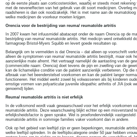
op de eerste plaats aan corticosteroïden, waarbij er steeds moet rekenin
met de neveneffecten van het gebruik van dit soort medicijnen. Overleg 
raadsheren is dan ook noodzakelijk. Het is met name aan de reumatoloog
welke medicijnen de voorkeur moeten krijgen.
Orencia voor de bestrijding van reuma/ reumatoïde artritis
In 2007 kwam het infuusmidel abatacept onder de naam Orencia op de ma
bestrijding van reuma/ reumatoïde artritis. Het medicijn werd ontwikkeld 
farmagroep Bristol-Myers Squibb en levert goede resultaten op.
Belangrijk om te vermelden is dat Orencia – dat alleen op voorschrift verkri
alleen de symptomen van reuma/ reumatoïde artritis bestrijdt, maar ook he
aanzienlijke mate afremt. Het vertraagt namelijkl de aantasting van de ge
(commerciële naam: Orencia) doet tevens de pijn en zwelling van de gew
kan de lichamelijke conditie van de patiënt aanzienlijk verbeteren. Op die
afbraak van het beenderstelsel voorkomen en kan de patiënt langer normaa
functioneren. Het middel werkt zowel bij volwassenen als bij kinderen oude
ernstige vormen van polyarticular juvenile idiopathic arthritis of JIA (ook wel
genoemd) lijden.
Reuma/ reumatoïde artritis is niet erfelijk
In de volksmond wordt vaak gewaarschuwd voor het erfelijk voorkomen v
reumatoïde artritis. Deze waarschuwing blijkt echter op een misverstand t
erfelijksheidsfactor is geen sprake. Wel is proefondervindelijk vastgesteld
reumatoïde artritis in sommige families vaker voorkomt dan in andere.
Ook op het gebied van leeftijd zijn er geen beperkingen, reumatoïde artrit
welke leeftijd optreden. In de leeftijdscategorie onder 50 jaar hebben vrou