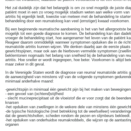
Koorts
(12)
Leukemie
(9)
Het zal duidelijk zijn dat het belangrijk is om zo snel mogelijk de juiste di
LMD Leeftijdsgebonden
patiënt moet in een zo vroeg mogelijk stadium weten aan welke vorm van
maculadegeneratie
(2)
artritis hij eigenlijk leidt, kwestie van meteen met de behandeling te starte
Longkanker
(27)
behandeling door een reumatoloog kan veel (ernstiger) kwaad voorkomen.
Longontsteking
(8)
Bij een beginnende reumatische aandoening is het van het allergrootste b
Lyme
(8)
mogelijk tot een goede diagnose te komen. De behandeling kan dan dadeli
Manisch-depressiviteit
(11)
vroeger de behandeling start, hoe aangenamer het leven van de patiënt k
Masturbatie
(6)
Reageer daarom onmiddellijk wanneer symptomen opduiken die in de richt
Migraine
(24)
reumatoïde artritis kunnen wijzen. We denken daarbij aan de eerste plaats
MS - Multiple Sclerose
gewrichtspijnen, maar ook aan de hierboven vermelde symptomen (zwelli
(34)
beklemtonen nogmaals het belang van snelheid bij de behandeling van re
Muishand
(4)
artritis. Hoe sneller er wordt ingegrepen, hoe beter. Voorkomen is altijd be
Multipel Myeloom
(2)
maar zeker in dit geval.
Neurose
(1)
In de Verenigde Staten wordt de diagnose van reuma/ reumatoïde artritis 
Opvoeding en
de aanwezigheid van minstens vijf van de volgende symptomen gedurend
zwangerschap
(105)
minimaal anderhalve maand:
Osteoporose
(13)
Parkinson
(16)
-gewrichtspijn in minimaal één gewricht pijn bij het maken van bewegingen
Pijn aan de rug
(27)
- een gevoel van (ochtend)stijfheid
Plasproblemen
(9)
- slecht mucineprecipitaat uit de vloeistof die er voor zorgt dat de beender
Plastische chirurgie
(32)
knarsen
Premenstrueel syndroom
-het opduiken van zwellingen in de wekere dele van minstens één gewrich
(2)
-de typische histologische (met betrekking tot de weefselleer) veranderinge
Prostaatkanker
(45)
dat de gewrichtsholten, scheden rondom de pezen en slijmbeurs bekleedt.
Psoriasis
-het opduiken van onderhuidse reumaknobbels, die wijzen op de aantastin
(10)
organen
Pyschose
(10)
Reuma
(18)