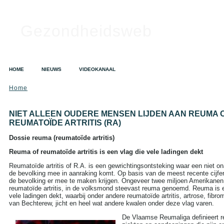
Gezondheidsweb
HOME
NIEUWS
VIDEOKANAAL
Home
SEARCH
Search this site:
NIET ALLEEN OUDERE MENSEN LIJDEN AAN REUMA 
REUMATOÏDE ARTRITIS (RA)
Dossie reuma (reumatoïde artritis)
TAGS IN CLOUD
Reuma of reumatoïde artritis is een vlag die vele ladingen dekt
Alzheimer
Alcohol
Depressie
Reumatoïde artritis of R.A. is een gewrichtingsontsteking waar een niet on
Dieet
Gezondheid
de bevolking mee in aanraking komt. Op basis van de meest recente cijf
A tot Z
de bevolking er mee te maken krijgen. Ongeveer twee miljoen Amerikanen
Griep
Hart- en
reumatoïde artritis, in de volksmond steevast reuma genoemd. Reuma is e
vaatziekten
Kanker
vele ladingen dekt, waarbij onder andere reumatoïde artritis, artrose, fibro
Opvoeding en zwangerschap
van Bechterew, jicht en heel wat andere kwalen onder deze vlag varen.
Sex
Slapeloosheid
De Vlaamse Reumaliga definieert r
Voedingssupplementen