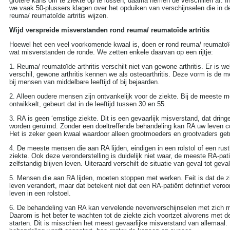
grotere kans om te ziekte op te lossen, daarna nemen de verschillen af. In
we vaak 50-plussers klagen over het opduiken van verschijnselen die in de
reuma/ reumatoïde artritis wijzen.
Wijd verspreide misverstanden rond reuma/ reumatoïde artritis
Hoewel het een veel voorkomende kwaal is, doen er rond reuma/ reumatoïde
wat misverstanden de ronde. We zetten enkele daarvan op een rijtje:
1. Reuma/ reumatoïde arthritis verschilt niet van gewone arthritis. Er is we
verschil, gewone arthritis kennen we als osteoarthritis. Deze vorm is de
bij mensen van middelbare leeftijd of bij bejaarden.
2. Alleen oudere mensen zijn ontvankelijk voor de ziekte. Bij de meeste
ontwikkelt, gebeurt dat in de leeftijd tussen 30 en 55.
3. RA is geen ‘ernstige ziekte. Dit is een gevaarlijk misverstand, dat drin
worden geruimd. Zonder een doeltreffende behandeling kan RA uw leven c
Het is zeker geen kwaal waardoor alleen grootmoeders en grootvaders get
4. De meeste mensen die aan RA lijden, eindigen in een rolstol of een ru
ziekte. Ook deze veronderstelling is duidelijk niet waar, de meeste RA-pa
zelfstandig blijven leven. Uiteraard verschilt de situatie van geval tot geval
5. Mensen die aan RA lijden, moeten stoppen met werken. Feit is dat de z
leven verandert, maar dat betekent niet dat een RA-patiënt definitief veroo
leven in een rolstoel.
6. De behandeling van RA kan vervelende nevenverschijnselen met zich 
Daarom is het beter te wachten tot de ziekte zich voortzet alvorens met d
starten. Dit is misschien het meest gevaarlijke misverstand van allemaal.