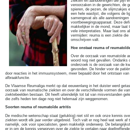
ziekten en aandoeningen die pijn 
more tags
veroorzaken in de gewrichten, de g
spieren, de pezen, de slijmzakjes e
Aambeien speen
(9)
een hele waslijst, die volgens de l
ADHD
samengevat als alle aandoeningen 
(37)
voortbewegingsapparaat. Deze defini
Afasie
(4)
makkelijker in de mond, maar laat 
Alcohol
(86)
vele interpretaties. Maar laat ons 
Allergie
(44)
vermijden: reuma is een ziekte die 
Alzheimer
(110)
omschrijven valt.
Andere vormen van
kanker
(36)
Hoe onstaat reuma of reumatoïde 
Angstaanvallen
(40)
Asperger
Over de oorzaak van reumatoïde artr
(17)
woord nog niet gevallen. Ondanks 
Autisme
(47)
onderzoek is de oorzaak van de kw
Bedwateren
(8)
gevonden. De hinder voor de patiën
Beroerte
(27)
door reacties in het immuunsysteem, meer bepaald door het ontstaan va
Bloed in de stoelgang
(3)
afbraakfunctie.
Borderline
(31)
Borstkanker
(69)
De Vlaamse Reumaliga merkt op dat eeuwenlang in het duister werd getas
Botox
(5)
oorzaak van reumatische ziekten en over de verschillende vormen die va
ziektebeelden bestaan. Dit heeft uiteindelijk tot tal van misverstanden ge
Cholesterol
(22)
die zelfs heden ten dage nog niet helemaal zijn weggenomen.
Chronisch
vermoeidheidssyndroom
Soorten reuma of reumatoïde artritis
CVS
(10)
Constipatie
(30)
De medische wetenschap staat (gelukkig) niet stil en ook onze kennis ov
Darmkanker
(35)
ziekten wordt elk jaar verder uitgebreid. Toch valt er nog heel wat werk af
Depressie
(101)
namelijk, ook voor specialisten, geen makkelijk onderwerp. De belangrijks
Diabetes
(51)
er in om de kennis verworven over de ziekte te vertalen naar doeltreffend