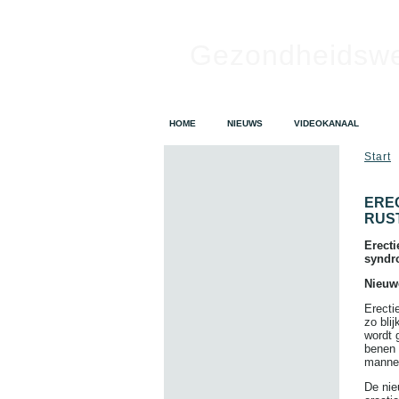
Gezondheidsw
HOME
NIEUWS
VIDEOKANAAL
Start
ERE
RUS
Erect
syndr
Nieuw
Erecti
zo bli
wordt 
benen 
mannen
De nie