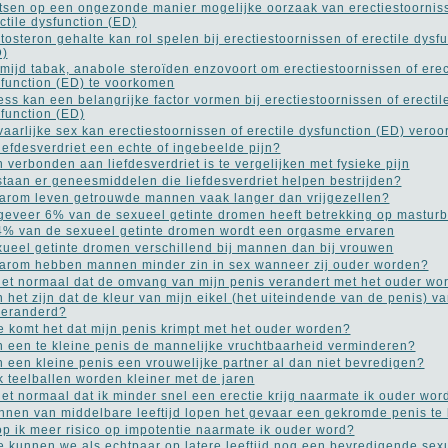
tsen op een ongezonde manier mogelijke oorzaak van erectiestoornis
ctile dysfunction (ED)
tosteron gehalte kan rol spelen bij erectiestoornissen of erectile dysf
D)
mijd tabak, anabole steroïden enzovoort om erectiestoornissen of erec
function (ED) te voorkomen
ess kan een belangrijke factor vormen bij erectiestoornissen of erectil
function (ED)
aarlijke sex kan erectiestoornissen of erectile dysfunction (ED) vero
liefdesverdriet een echte of ingebeelde pijn?
n verbonden aan liefdesverdriet is te vergelijken met fysieke pijn
taan er geneesmiddelen die liefdesverdriet helpen bestrijden?
rom leven getrouwde mannen vaak langer dan vrijgezellen?
eveer 6% van de sexueel getinte dromen heeft betrekking op masturb
4% van de sexueel getinte dromen wordt een orgasme ervaren
ueel getinte dromen verschillend bij mannen dan bij vrouwen
rom hebben mannen minder zin in sex wanneer zij ouder worden?
het normaal dat de omvang van mijn penis verandert met het ouder wo
 het zijn dat de kleur van mijn eikel (het uiteindende van de penis) va
veranderd?
 komt het dat mijn penis krimpt met het ouder worden?
 een te kleine penis de mannelijke vruchtbaarheid verminderen?
 een kleine penis een vrouwelijke partner al dan niet bevredigen?
 teelballen worden kleiner met de jaren
het normaal dat ik minder snel een erectie krijg naarmate ik ouder wor
nen van middelbare leeftijd lopen het gevaar een gekromde penis te 
p ik meer risico op impotentie naarmate ik ouder word?
 kunnen we als echtpaar op latere leeftijd nog een bevredigende sex