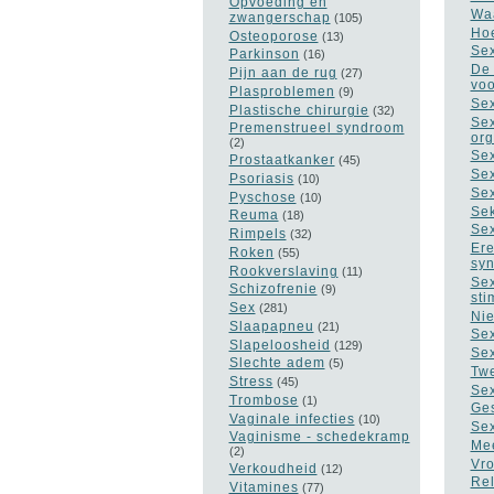
Opvoeding en
Waa
zwangerschap
(105)
Hoe
Osteoporose
(13)
Sex
Parkinson
(16)
De 
Pijn aan de rug
(27)
voo
Plasproblemen
(9)
Sex
Plastische chirurgie
(32)
Sex
Premenstrueel syndroom
or
(2)
Sex
Prostaatkanker
(45)
Sex
Psoriasis
(10)
Sex
Pyschose
(10)
Sek
Reuma
(18)
Sex
Rimpels
(32)
Ere
Roken
(55)
sy
Rookverslaving
(11)
Sex
Schizofrenie
(9)
sti
Sex
(281)
Nie
Slaapapneu
(21)
Sex
Slapeloosheid
(129)
Sex
Slechte adem
(5)
Twe
Stress
(45)
Sex
Trombose
(1)
Ges
Vaginale infecties
(10)
Sex
Vaginisme - schedekramp
Mee
(2)
Vro
Verkoudheid
(12)
Rel
Vitamines
(77)