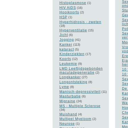
Sex
Histoplasmose
(1)
on
HIV AIDS
(16)
Stu
Hooikoorts
(2)
Gee
HSP
(1)
Sex
Hyperhidrosis - zweten
lic
(18)
Pot
Hyperventilatie
(15)
Sex
Jicht
(6)
ver
Jogging
(41)
Mee
Kanker
(113)
Vro
kataract
(5)
vo
Kinderziekten
(17)
Ere
Koorts
(12)
Eja
Leukemie
(9)
he
LMD Leeftijdsgebonden
10 
maculadegeneratie
(2)
10 
Longkanker
(27)
Sex
Longontsteking
(8)
Sex
Lyme
(8)
De 
Manisch-depressiviteit
(11)
Kan
Masturbatie
(6)
Sex
Migraine
(24)
Wat
MS - Multiple Sclerose
Hoe
(34)
Che
Muishand
(4)
Sex
Multipel Myeloom
(2)
Kan
Neurose
(1)
Mee