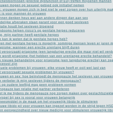
ctiestoornissen (erectile dysfunction of ED) treffen miljoenen mannen
uwen mogen op sexueel gebied ook initiatief nemen
: vrouwen mogen zich in bed niet te veel zorgen over hun uiterlijk ma
 is voor mannen én vrouwen
nen denken heus wel aan andere dingen dan aan sex
delijke afspraken staan garant voor een goed sexleven
iatie houdt het sexleven bloeiend
dooms helpen risico's op genitale herpes reduceren
p, mijn partner heeft genitale herpes
 kan ik weten dat ik genitale herpes heb?
en met genitale herpes is mogelijk, sommige mensen leven er jaren 
apisme: wanneer een erectie urenlang blijft duren
 veroorzaakt priapisme (een langdurige erectie die maar niet wil verd
 wordt priapisme (het hebben van een urenlange erectie behandeld?
 nieuwe behandeling voor priapisme (een langdurige erectie) kan zee
cesvol zijn
uele problemen bij vrouwen: elke vrouw heeft er ooit wel last van
 veroorzaakt sexuele problemen bij vrouwen?
uwen en sex: hoe beïnvloedt de menopauze het sexleven van vrouwe
 verbeter ik mijn sexleven tijdens de menopauze?
 op oudere leeftijd mag geen probleem vormen
opauze kan relatie met partner verbeteren
t ik me tijdens de menopauze nog zorgen maken over geslachtsziekt
rspel bij sex is vooral voor vrouwen belangrijk
eesmiddel in de maak om het vrouwelijk libido te stimuleren
uwe libido pil voor vrouwen kan ingezet worden in de strijd tegen HS
n eensgezindheid over nieuw medicijn voor stimuleren vrouwelijk lib