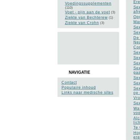
Ere
Voedingssupplementen
Sex
(110)
af
Voet - pijn aan de voet
(3)
Opg
Ziekte van Bechterew
(1)
Man
Ziekte van Crohn
(3)
Sex
Sex
De 
Nea
Con
Sex
Sex
Sex
Sex
NAVIGATIE
ga
Sex
Contact
Sex
Populaire inhoud
Sex
Links naar medische sites
op 
Vro
Sex
Wat
vo
Alc
lic
Te 
Hog
ere