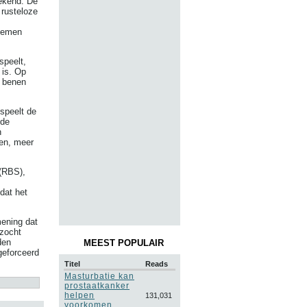
ekend. De
 rusteloze
blemen
speelt,
 is. Op
e benen
 speelt de
 de
n
men, meer
 (RBS),
dat het
mening dat
rzocht
den
MEEST POPULAIR
geforceerd
Titel
Reads
Masturbatie kan
prostaatkanker
helpen
131,031
voorkomen,