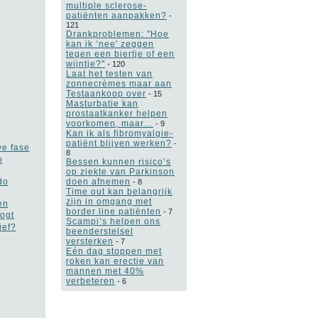
multiple sclerose-
patiënten aanpakken?
-
121
Drankproblemen: "Hoe
kan ik ‘nee' zeggen
tegen een biertje of een
wijntje?"
-
120
Laat het testen van
zonnecrèmes maar aan
Testaankoop over
-
15
Masturbatie kan
prostaatkanker helpen
voorkomen, maar…
-
9
Kan ik als fibromyalgie-
patiënt blijven werken?
-
we fase
8
n
Bessen kunnen risico’s
op ziekte van Parkinson
do
doen afnemen
-
8
Time out kan belangrijk
zijn in omgang met
en
border line patiënten
-
7
ogt
Scampi’s helpen ons
ief?
beenderstelsel
versterken
-
7
Eén dag stoppen met
roken kan erectie van
mannen met 40%
verbeteren
-
6