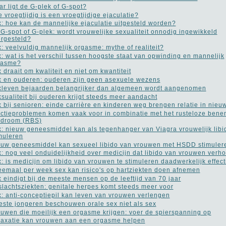
r ligt de G-plek of G-spot?
 vroegtijdig is een vroegtijdige ejaculatie?
: hoe kan de mannelijke ejaculatie uitgesteld worden?
G-spot of G-plek: wordt vrouwelijke sexualiteit onnodig ingewikkeld
rgesteld?
: veelvuldig mannelijk orgasme: mythe of realiteit?
: wat is het verschil tussen hoogste staat van opwinding en mannelijk
gasme?
 draait om kwaliteit en niet om kwantiteit
 en ouderen: ouderen zijn geen asexuele wezens
leven bejaarden belangrijker dan algemeen wordt aangenomen
sualiteit bij ouderen krijgt steeds meer aandacht
 bij senioren: einde carrière en kinderen weg brengen relatie in nieu
ctieproblemen komen vaak voor in combinatie met het rusteloze bene
ndroom (RBS)
: nieuw geneesmiddel kan als tegenhanger van Viagra vrouwelijk libi
muleren
uw geneesmiddel kan sexueel libido van vrouwen met HSDD stimuler
: nog veel onduidelijkheid over medicijn dat libido van vrouwen verho
: is medicijn om libido van vrouwen te stimuleren daadwerkelijk effect
emaal per week sex kan risico's op hartziekten doen afnemen
 eindigt bij de meeste mensen op de leeftijd van 70 jaar
lachtsziekten: genitale herpes komt steeds meer voor
: anti-conceptiepil kan leven van vrouwen verlengen
ste jongeren beschouwen orale sex niet als sex
uwen die moeilijk een orgasme krijgen: voer de spierspanning op
axatie kan vrouwen aan een orgasme helpen