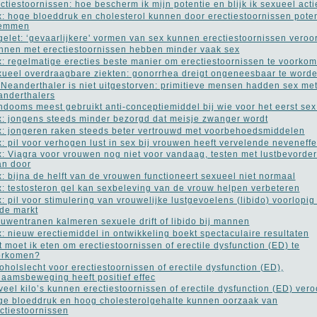
ctiestoornissen: hoe bescherm ik mijn potentie en blijk ik sexueel acti
: hoge bloeddruk en cholesterol kunnen door erectiestoornissen poten
remmen
elet: ‘gevaarlijkere' vormen van sex kunnen erectiestoornissen veroo
nen met erectiestoornissen hebben minder vaak sex
: regelmatige erecties beste manier om erectiestoornissen te voorko
ueel overdraagbare ziekten: gonorrhea dreigt ongeneesbaar te word
Neanderthaler is niet uitgestorven: primitieve mensen hadden sex me
nderthalers
dooms meest gebruikt anti-conceptiemiddel bij wie voor het eerst sex
: jongens steeds minder bezorgd dat meisje zwanger wordt
: jongeren raken steeds beter vertrouwd met voorbehoedsmiddelen
: pil voor verhogen lust in sex bij vrouwen heeft vervelende neveneff
: Viagra voor vrouwen nog niet voor vandaag, testen met lustbevorder
an door
: bijna de helft van de vrouwen functioneert sexueel niet normaal
: testosteron gel kan sexbeleving van de vrouw helpen verbeteren
: pil voor stimulering van vrouwelijke lustgevoelens (libido) voorlopig
de markt
uwentranen kalmeren sexuele drift of libido bij mannen
: nieuw erectiemiddel in ontwikkeling boekt spectaculaire resultaten
 moet ik eten om erectiestoornissen of erectile dysfunction (ED) te
orkomen?
oholslecht voor erectiestoornissen of erectile dysfunction (ED),
haamsbeweging heeft positief effec
veel kilo’s kunnen erectiestoornissen of erectile dysfunction (ED) ver
e bloeddruk en hoog cholesterolgehalte kunnen oorzaak van
ctiestoornissen