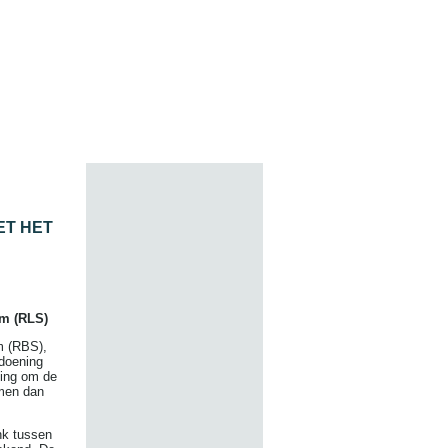
ET HET
om (RLS)
m (RBS),
ndoening
ging om de
emen dan
nk tussen