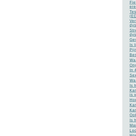
Fie
ere
Tes
(E
Ver
dys
Str
dys
Gev
Is 
Pij
Bes
Waa
Ong
In 
Sex
Waa
Is 
Kan
is 
Hoe
Kan
Kan
Ook
Is 
Man
Loo
Hoe