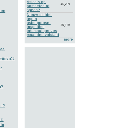
risico’s op
46,289
aambeien of
speen?
ken
Nieuw middel
tegen
osteoporose:
40,119
inspuiting
éénmaal per zes
maanden volstaat
more
mee
wijnen)?
r
n?
en?
DD
ido