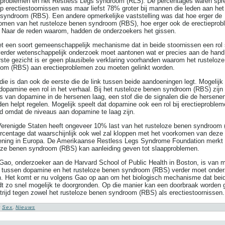
eproblemen en het Restless Legs syndroom (RLS). De percentages waren spr
p erectiestoornissen was maar liefst 78% groter bij mannen die leden aan het
syndroom (RBS). Een andere opmerkelijke vaststelling was dat hoe erger de
men van het rusteloze benen syndroom (RBS), hoe erger ook de erectiepro
 Naar de reden waarom, hadden de onderzoekers het gissen.
t een soort gemeenschappelijk mechanisme dat in beide stoornissen een rol 
erder wetenschappelijk onderzoek moet aantonen wat er precies aan de hand
rste gezicht is er geen plausibele verklaring voorhanden waarom het rusteloz
om (RBS) aan erectieproblemen zou moeten gelinkt worden.
die is dan ook de eerste die de link tussen beide aandoeningen legt. Mogelijk
 dopamine een rol in het verhaal. Bij het rusteloze benen syndroom (RBS) zijn
s van dopamine in de hersenen laag, een stof die de signalen die de hersene
den helpt regelen. Mogelijk speelt dat dopamine ook een rol bij erectieproble
d omdat de niveaus aan dopamine te laag zijn.
Verenigde Staten heeft ongeveer 10% last van het rusteloze benen syndroom
rcentage dat waarschijnlijk ook wel zal kloppen met het voorkomen van deze
ning in Europa. De Amerikaanse Restless Legs Syndrome Foundation merkt 
oze benen syndroom (RBS) kan aanleiding geven tot slaapproblemen.
Gao, onderzoeker aan de Harvard School of Public Health in Boston, is van 
k tussen dopamine en het rusteloze benen syndroom (RBS) verder moet onde
. Het komt er nu volgens Gao op aan om het biologisch mechanisme dat bei
dt zo snel mogelijk te doorgronden. Op die manier kan een doorbraak worden 
strijd tegen zowel het rusteloze benen syndroom (RBS) als erectiestoornissen.
:
Sex
,
Nieuws