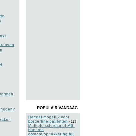
ido
e
keer
erdoven
an
de
 vormen
POPULAIR VANDAAG
erhogen?
Herstel mogelijk voor
rzaken
borderline patiënten
-
123
Multiple sclerose of MS:
hoe een
opstoot/opflakkering bij