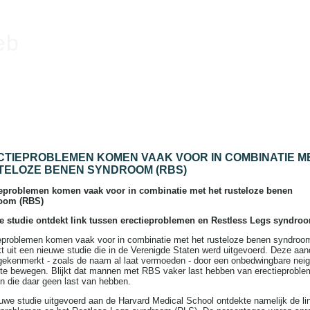
eb
CTIEPROBLEMEN KOMEN VAAK VOOR IN COMBINATIE M
TELOZE BENEN SYNDROOM (RBS)
ieproblemen komen vaak voor in combinatie met het rusteloze benen
oom (RBS)
e studie ontdekt link tussen erectieproblemen en Restless Legs syndro
eproblemen komen vaak voor in combinatie met het rusteloze benen syndroo
jkt uit een nieuwe studie die in de Verenigde Staten werd uitgevoerd. Deze aa
gekenmerkt - zoals de naam al laat vermoeden - door een onbedwingbare nei
te bewegen. Blijkt dat mannen met RBS vaker last hebben van erectieprobl
 die daar geen last van hebben.
uwe studie uitgevoerd aan de Harvard Medical School ontdekte namelijk de li