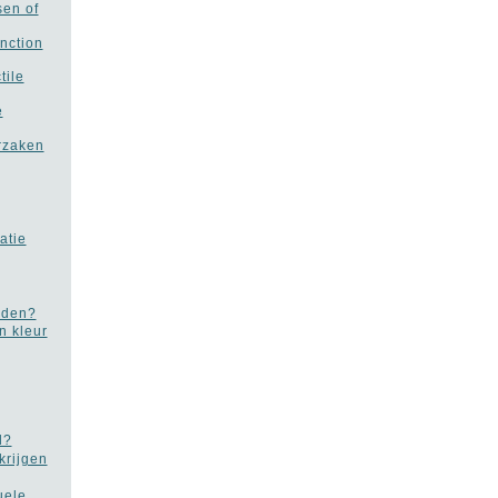
sen of
unction
tile
e
orzaken
atie
rden?
n kleur
d?
krijgen
uele