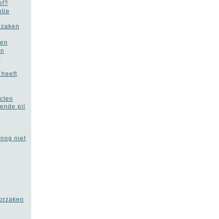
ef?
tie
rzaken
men
en
t
 heeft
ecten
ende pil
 nog niet
oorzaken