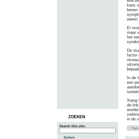
erecti
kans o
benen 
sympto
waren.
Er moe
maar v
het ee
syndro
De stu
factor
niveau
uitzen
bepaal
In de 
een pe
aandoe
rustel
Xiang 
de lin
worden
verbin
ZOEKEN
in de 
Search this site:
| Tags