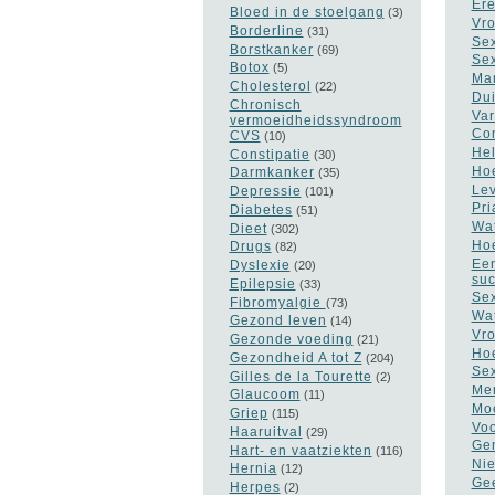
Ere
Bloed in de stoelgang
(3)
Vro
Borderline
(31)
Sex
Borstkanker
(69)
Sex
Botox
(5)
Man
Cholesterol
(22)
Dui
Chronisch
Var
vermoeidheidssyndroom
Con
CVS
(10)
Hel
Constipatie
(30)
Hoe
Darmkanker
(35)
Lev
Depressie
(101)
Pri
Diabetes
(51)
Wat
Dieet
(302)
Hoe
Drugs
(82)
Een
Dyslexie
(20)
suc
Epilepsie
(33)
Sex
Fibromyalgie
(73)
Wat
Gezond leven
(14)
Vro
Gezonde voeding
(21)
Hoe
Gezondheid A tot Z
(204)
Sex
Gilles de la Tourette
(2)
Men
Glaucoom
(11)
Moe
Griep
(115)
Voo
Haaruitval
(29)
Gen
Hart- en vaatziekten
(116)
Nie
Hernia
(12)
Gee
Herpes
(2)