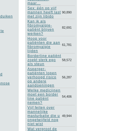
maar…
Sex: één op vijf
mannen heeft last
90,890
pduiken
met zijn libido
Kan ik als
fibromyalgie-
82,691
patiënt blijven
 te
werken?
Hoop voor
patiënten die aan
61,781
fibromyalgie
lijden
Borderline patiënt
zoekt sterk ego
58,572
als steun
Asperger-
patiënten lopen
ld
verhoogd risico
56,287
op andere
agnose
aandoeningen
Welke medicijnen
moet een border
54,406
line patiënt
nemen?
Vijf feiten over
mannelijke
masturbatie die u
49,944
ongetwijfeld nog
niet wist
Wat vergroot de