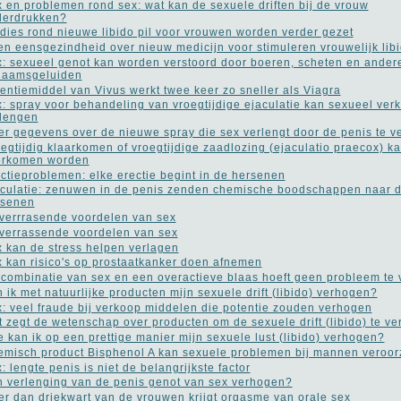
 en problemen rond sex: wat kan de sexuele driften bij de vrouw
derdrukken?
dies rond nieuwe libido pil voor vrouwen worden verder gezet
n eensgezindheid over nieuw medicijn voor stimuleren vrouwelijk lib
: sexueel genot kan worden verstoord door boeren, scheten en ander
haamsgeluiden
entiemiddel van Vivus werkt twee keer zo sneller als Viagra
: spray voor behandeling van vroegtijdige ejaculatie kan sexueel ver
lengen
r gegevens over de nieuwe spray die sex verlengt door de penis te v
egtijdig klaarkomen of vroegtijdige zaadlozing (ejaculatio praecox) k
orkomen worden
ctieproblemen: elke erectie begint in de hersenen
culatie: zenuwen in de penis zenden chemische boodschappen naar 
rsenen
verrrasende voordelen van sex
verrassende voordelen van sex
 kan de stress helpen verlagen
 kan risico's op prostaatkanker doen afnemen
combinatie van sex en een overactieve blaas hoeft geen probleem te
 ik met natuurlijke producten mijn sexuele drift (libido) verhogen?
: veel fraude bij verkoop middelen die potentie zouden verhogen
 zegt de wetenschap over producten om de sexuele drift (libido) te v
 kan ik op een prettige manier mijn sexuele lust (libido) verhogen?
misch product Bisphenol A kan sexuele problemen bij mannen veroo
: lengte penis is niet de belangrijkste factor
 verlenging van de penis genot van sex verhogen?
r dan driekwart van de vrouwen krijgt orgasme van orale sex