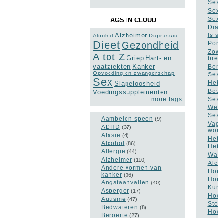
Sex
Sex
Sex
TAGS IN CLOUD
Dia
Alzheimer
Is 
Alcohol
Depressie
Dieet
Gezondheid
Por
Zow
A tot Z
Griep
Hart- en
br
vaatziekten
Kanker
Ben
Opvoeding en zwangerschap
Sex
Sex
Heb
Slapeloosheid
Bes
Voedingssupplementen
Sex
more tags
Wel
Sex
Aambeien speen
(9)
Vag
ADHD
(37)
wo
Afasie
(4)
Het
Alcohol
(86)
Het
Allergie
(44)
Wat
Alzheimer
(110)
Alc
Andere vormen van
Hoe
kanker
(36)
Hoe
Angstaanvallen
(40)
Kun
Asperger
(17)
Hoe
Autisme
(47)
Ste
Bedwateren
(8)
Hoe
Beroerte
(27)