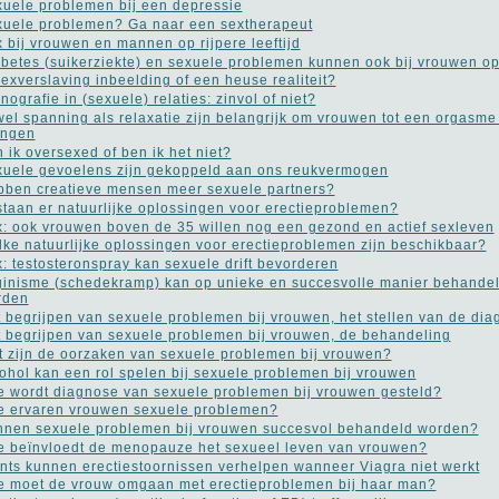
uele problemen bij een depressie
uele problemen? Ga naar een sextherapeut
 bij vrouwen en mannen op rijpere leeftijd
betes (suikerziekte) en sexuele problemen kunnen ook bij vrouwen o
sexverslaving inbeelding of een heuse realiteit?
nografie in (sexuele) relaties: zinvol of niet?
el spanning als relaxatie zijn belangrijk om vrouwen tot een orgasme
engen
 ik oversexed of ben ik het niet?
uele gevoelens zijn gekoppeld aan ons reukvermogen
ben creatieve mensen meer sexuele partners?
taan er natuurlijke oplossingen voor erectieproblemen?
: ook vrouwen boven de 35 willen nog een gezond en actief sexleven
ke natuurlijke oplossingen voor erectieproblemen zijn beschikbaar?
: testosteronspray kan sexuele drift bevorderen
inisme (schedekramp) kan op unieke en succesvolle manier behande
rden
 begrijpen van sexuele problemen bij vrouwen, het stellen van de di
 begrijpen van sexuele problemen bij vrouwen, de behandeling
 zijn de oorzaken van sexuele problemen bij vrouwen?
ohol kan een rol spelen bij sexuele problemen bij vrouwen
 wordt diagnose van sexuele problemen bij vrouwen gesteld?
 ervaren vrouwen sexuele problemen?
nen sexuele problemen bij vrouwen succesvol behandeld worden?
 beïnvloedt de menopauze het sexueel leven van vrouwen?
nts kunnen erectiestoornissen verhelpen wanneer Viagra niet werkt
 moet de vrouw omgaan met erectieproblemen bij haar man?