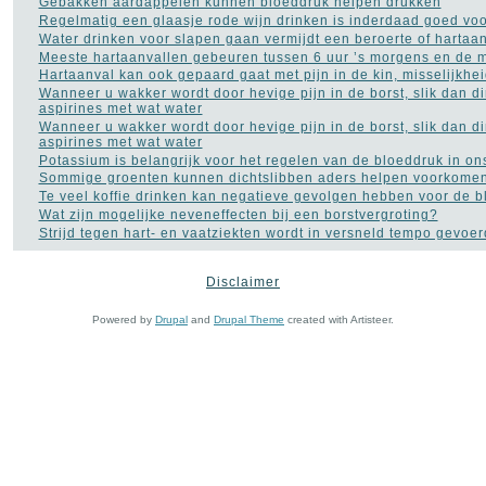
Gebakken aardappelen kunnen bloeddruk helpen drukken
Regelmatig een glaasje rode wijn drinken is inderdaad goed voo
Water drinken voor slapen gaan vermijdt een beroerte of hartaa
Meeste hartaanvallen gebeuren tussen 6 uur ’s morgens en de 
Hartaanval kan ook gepaard gaat met pijn in de kin, misselijkhe
Wanneer u wakker wordt door hevige pijn in de borst, slik dan di
aspirines met wat water
Wanneer u wakker wordt door hevige pijn in de borst, slik dan di
aspirines met wat water
Potassium is belangrijk voor het regelen van de bloeddruk in on
Sommige groenten kunnen dichtslibben aders helpen voorkome
Te veel koffie drinken kan negatieve gevolgen hebben voor de 
Wat zijn mogelijke neveneffecten bij een borstvergroting?
Strijd tegen hart- en vaatziekten wordt in versneld tempo gevoer
Disclaimer
MEEST POPULAIR
Powered by
Drupal
and
Drupal Theme
created with Artisteer.
Titel
Reads
Masturbatie kan
prostaatkanker
helpen
151,444
voorkomen,
maar…
Sex: één op vijf
mannen heeft last
98,748
met zijn libido
Kan ik als
fibromyalgie-