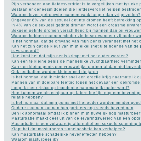
Pijn verbonden aan liefdesverdriet is te vergelijken met fysieke p
Bestaan er geneesmiddelen die liefdesverdriet helpen bestrijde
Waarom leven getrouwde mannen vaak langer dan vrijgezellen?
Ongeveer 6% van de sexueel getinte dromen heeft betrekking op
In 4% van de sexueel getinte dromen wordt een orgasme ervare
Sexueel getinte dromen verschillend bij mannen dan bij vrouwe
Waarom hebben mannen minder zin in sex wanneer zij ouder w
Is het normaal dat de omvang van mijn penis verandert met het
Kan het zijn dat de kleur van mijn eikel (het uiteindende van de 
is veranderd?
Hoe komt het dat mijn penis krimpt met het ouder worden?
Kan een te kleine penis de mannelijke vruchtbaarheid verminde
Kan een kleine penis een vrouwelijke partner al dan niet bevre
Ook teelballen worden kleiner met de jaren
Is het normaal dat ik minder snel een erectie krijg naarmate ik 
Mannen van middelbare leeftijd lopen het gevaar een gekromde p
Loop ik meer risico op impotentie naarmate ik ouder word?
Hoe kunnen we als echtpaar op latere leeftijd nog een bevredi
relatie hebben?
Is het normaal dat mijn penis met het ouder worden minder goed
Oudere mannen kunnen hun partners nog steeds bevredigen
Ben ik abnormaal omdat ik binnen mijn huwelijk nog masturbeer
Masturbatie maakt deel uit van de ervaringswereld van een opg
Masturbatie is een volwaardig alternatief om sexuele spanning 
Klopt het dat masturberen slapeloosheid kan verhelpen?
Kan masturbatie schadelijke neveneffecten hebben?
Waarom masturbeer ik?