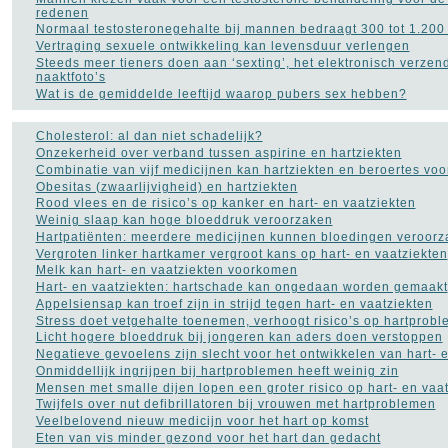
redenen
Normaal testosteronegehalte bij mannen bedraagt 300 tot 1.20
Vertraging sexuele ontwikkeling kan levensduur verlengen
Steeds meer tieners doen aan ‘sexting’, het elektronisch verzen
naaktfoto’s
Wat is de gemiddelde leeftijd waarop pubers sex hebben?
Cholesterol: al dan niet schadelijk?
Onzekerheid over verband tussen aspirine en hartziekten
Combinatie van vijf medicijnen kan hartziekten en beroertes vo
Obesitas (zwaarlijvigheid) en hartziekten
Rood vlees en de risico’s op kanker en hart- en vaatziekten
Weinig slaap kan hoge bloeddruk veroorzaken
Hartpatiënten: meerdere medicijnen kunnen bloedingen veroorz
Vergroten linker hartkamer vergroot kans op hart- en vaatziekten
Melk kan hart- en vaatziekten voorkomen
Hart- en vaatziekten: hartschade kan ongedaan worden gemaakt
Appelsiensap kan troef zijn in strijd tegen hart- en vaatziekten
Stress doet vetgehalte toenemen, verhoogt risico’s op hartprob
Licht hogere bloeddruk bij jongeren kan aders doen verstoppen
Negatieve gevoelens zijn slecht voor het ontwikkelen van hart- 
Onmiddellijk ingrijpen bij hartproblemen heeft weinig zin
Mensen met smalle dijen lopen een groter risico op hart- en vaa
Twijfels over nut defibrillatoren bij vrouwen met hartproblemen
Veelbelovend nieuw medicijn voor het hart op komst
Eten van vis minder gezond voor het hart dan gedacht