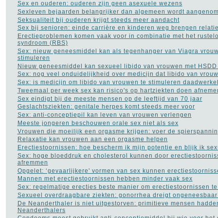
Sex en ouderen: ouderen zijn geen asexuele wezens
Sexleven bejaarden belangrijker dan algemeen wordt aangeno
Seksualiteit bij ouderen krijgt steeds meer aandacht
Sex bij senioren: einde carrière en kinderen weg brengen relati
Erectieproblemen komen vaak voor in combinatie met het rustel
syndroom (RBS)
Sex: nieuw geneesmiddel kan als tegenhanger van Viagra vrouwe
stimuleren
Nieuw geneesmiddel kan sexueel libido van vrouwen met HSDD 
Sex: nog veel onduidelijkheid over medicijn dat libido van vrou
Sex: is medicijn om libido van vrouwen te stimuleren daadwerkeli
Tweemaal per week sex kan risico's op hartziekten doen afneme
Sex eindigt bij de meeste mensen op de leeftijd van 70 jaar
Geslachtsziekten: genitale herpes komt steeds meer voor
Sex: anti-conceptiepil kan leven van vrouwen verlengen
Meeste jongeren beschouwen orale sex niet als sex
Vrouwen die moeilijk een orgasme krijgen: voer de spierspanni
Relaxatie kan vrouwen aan een orgasme helpen
Erectiestoornissen: hoe bescherm ik mijn potentie en blijk ik sex
Sex: hoge bloeddruk en cholesterol kunnen door erectiestoornis
afremmen
Opgelet: ‘gevaarlijkere' vormen van sex kunnen erectiestoornis
Mannen met erectiestoornissen hebben minder vaak sex
Sex: regelmatige erecties beste manier om erectiestoornissen t
Sexueel overdraagbare ziekten: gonorrhea dreigt ongeneesbaar
De Neanderthaler is niet uitgestorven: primitieve mensen hadde
Neanderthalers