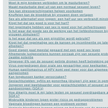
Moet ik mijn kinderen verbieden om te masturberen?
Maakt masturbatie deel uit van een normaal sexueel leven?
Sex kan stressverschijnselen helpen voorkomen
Knuffelen kan de bloeddruk bij vrouwen doen verlagen
Sex als alternatief voor joggen: een half uur sex verbrandt mins
Klopt het dat sex goed is voor het hart?
Het regelmatig hebben van sex is goed voor het zelfvertrouwen
Is het waar dat goede sex de werking van het liefdeshormoon b
vrouwen stimuleert?
Is het waar dat sex als een pijnstiller wordt gebruikt?
Klopt het dat regelmatige sex de kansen op incontinentie op later
afnemen?
Goed slapen gaat meestal gepaard met een goed sex leven
Afnemende lustgevoelens kunnen oorzaak zijn van sexuele pro
zwakke potentie
Ongeveer 6% van de sexueel getinte dromen heeft betrekking op
Virus overgedragen door orale sex gevaarlijker voor keelkanker
Human papillomavirus of HPV komt veel meer voor dan algemee
aangenomen
Kan tongkussen kanker veroorzaken?
Geslachtsziekten: syfilis en gonorrhea (druiper) zijn weer in op
Jongeren veel kwetsbaarder voor geslachtsziekten of sexueel o
aandoeningen (SOA’s)
Hoe dikwijls moet ik mij laten testen op sexueel overdraagbare
SOA’s?
Misbruikte kinderen lopen groter risico op gedragsproblemen
Vaginale bloedingen kunnen een probleem vormen
Vaginale bloedingen kunnen wijzen op het begin van de menop