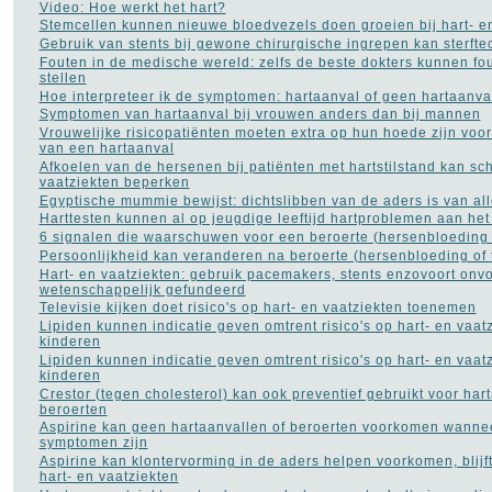
Video: Hoe werkt het hart?
Stemcellen kunnen nieuwe bloedvezels doen groeien bij hart- e
Gebruik van stents bij gewone chirurgische ingrepen kan sterfte
Fouten in de medische wereld: zelfs de beste dokters kunnen fo
stellen
Hoe interpreteer ik de symptomen: hartaanval of geen hartaanva
Symptomen van hartaanval bij vrouwen anders dan bij mannen
Vrouwelijke risicopatiënten moeten extra op hun hoede zijn vo
van een hartaanval
Afkoelen van de hersenen bij patiënten met hartstilstand kan sc
vaatziekten beperken
Egyptische mummie bewijst: dichtslibben van de aders is van all
Harttesten kunnen al op jeugdige leeftijd hartproblemen aan het
6 signalen die waarschuwen voor een beroerte (hersenbloeding 
Persoonlijkheid kan veranderen na beroerte (hersenbloeding of
Hart- en vaatziekten: gebruik pacemakers, stents enzovoort on
wetenschappelijk gefundeerd
Televisie kijken doet risico's op hart- en vaatziekten toenemen
Lipiden kunnen indicatie geven omtrent risico's op hart- en vaatz
kinderen
Lipiden kunnen indicatie geven omtrent risico's op hart- en vaatz
kinderen
Crestor (tegen cholesterol) kan ook preventief gebruikt voor har
beroerten
Aspirine kan geen hartaanvallen of beroerten voorkomen wanne
symptomen zijn
Aspirine kan klontervorming in de aders helpen voorkomen, blijft
hart- en vaatziekten