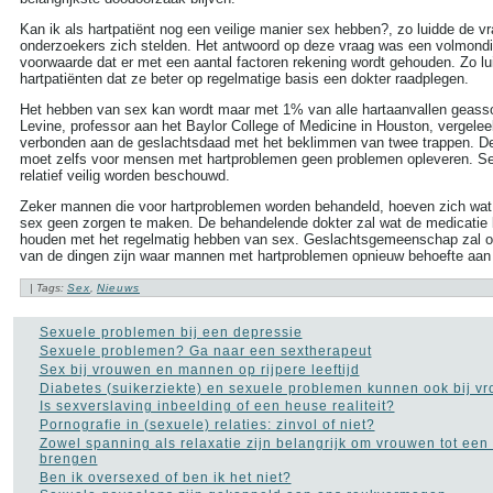
more tags
Kan ik als hartpatiënt nog een veilige manier sex hebben?, zo luidde de vr
onderzoekers zich stelden. Het antwoord op deze vraag was een volmondig
Aambeien speen
(9)
voorwaarde dat er met een aantal factoren rekening wordt gehouden. Zo lui
ADHD
(37)
hartpatiënten dat ze beter op regelmatige basis een dokter raadplegen.
Afasie
(4)
Alcohol
(86)
Het hebben van sex kan wordt maar met 1% van alle hartaanvallen geass
Allergie
(44)
Levine, professor aan het Baylor College of Medicine in Houston, vergele
Alzheimer
(110)
verbonden aan de geslachtsdaad met het beklimmen van twee trappen. Der
moet zelfs voor mensen met hartproblemen geen problemen opleveren. S
Andere vormen van
kanker
relatief veilig worden beschouwd.
(36)
Angstaanvallen
(40)
Zeker mannen die voor hartproblemen worden behandeld, hoeven zich wat
Asperger
(17)
sex geen zorgen te maken. De behandelende dokter zal wat de medicatie b
Autisme
(47)
houden met het regelmatig hebben van sex. Geslachtsgemeenschap zal on
Bedwateren
(8)
van de dingen zijn waar mannen met hartproblemen opnieuw behoefte aan
Beroerte
(27)
Bloed in de stoelgang
(3)
| Tags:
Sex
,
Nieuws
Borderline
(31)
Borstkanker
(69)
Sexuele problemen bij een depressie
Botox
(5)
Sexuele problemen? Ga naar een sextherapeut
Cholesterol
(22)
Sex bij vrouwen en mannen op rijpere leeftijd
Chronisch
Diabetes (suikerziekte) en sexuele problemen kunnen ook bij v
vermoeidheidssyndroom
Is sexverslaving inbeelding of een heuse realiteit?
CVS
(10)
Pornografie in (sexuele) relaties: zinvol of niet?
Constipatie
(30)
Zowel spanning als relaxatie zijn belangrijk om vrouwen tot een
Darmkanker
(35)
brengen
Depressie
(101)
Ben ik oversexed of ben ik het niet?
Diabetes
(51)