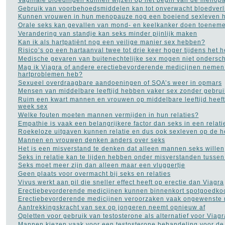
Gebruik van voorbehoedsmiddelen kan tot onverwacht bloedverl
Kunnen vrouwen in hun menopauze nog een boeiend sexleven 
Orale seks kan gevallen van mond- en keelkanker doen toenem
Verandering van standje kan seks minder pijnlijk maken
Kan ik als hartpatiënt nog een veilige manier sex hebben?
Risico’s op een hartaanval twee tot drie keer hoger tijdens het
Medische gevaren van buitenechtelijke sex mogen niet ondersc
Mag ik Viagra of andere erectiebevorderende medicijnen nemen 
hartproblemen heb?
Sexueel overdraagbare aandoeningen of SOA’s weer in opmars
Mensen van middelbare leeftijd hebben vaker sex zonder gebru
Ruim een kwart mannen en vrouwen op middelbare leeftijd heeft
week sex
Welke fouten moeten mannen vermijden in hun relaties?
Empathie is vaak een belangrijkere factor dan seks in een relati
Roekeloze uitgaven kunnen relatie en dus ook sexleven op de he
Mannen en vrouwen denken anders over seks
Het is een misverstand te denken dat alleen mannen seks willen
Seks in relatie kan te lijden hebben onder misverstanden tusse
Seks moet meer zijn dan alleen maar een vluggertje
Geen plaats voor overmacht bij seks en relaties
Vivus werkt aan pil die sneller effect heeft op erectie dan Viagra
Erectiebevorderende medicijnen kunnen binnenkort spotgoedk
Erectiebevorderende medicijnen veroorzaken vaak ongewenste 
Aantrekkingskracht van sex op jongeren neemt opnieuw af
Opletten voor gebruik van testosterone als alternatief voor Viagr
Mannen kiezen vaak voor een testosterone behandeling voor de