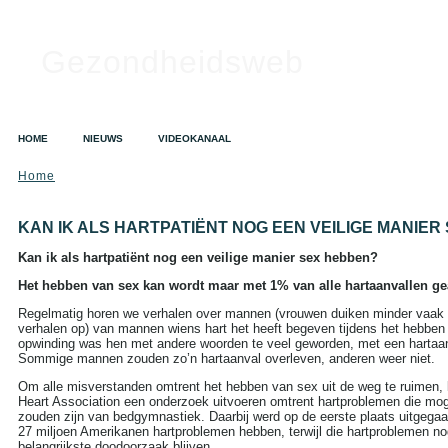
Gezondheidsweb
HOME
NIEUWS
VIDEOKANAAL
Home
SEARCH
Search this site:
KAN IK ALS HARTPATIËNT NOG EEN VEILIGE MANIER
Kan ik als hartpatiënt nog een veilige manier sex hebben?
Het hebben van sex kan wordt maar met 1% van alle hartaanvallen g
TAGS IN CLOUD
Regelmatig horen we verhalen over mannen (vrouwen duiken minder vaak i
Alzheimer
Alcohol
Depressie
verhalen op) van mannen wiens hart het heeft begeven tijdens het hebben
Dieet
Gezondheid
opwinding was hen met andere woorden te veel geworden, met een hartaan
Sommige mannen zouden zo’n hartaanval overleven, anderen weer niet.
A tot Z
Griep
Hart- en
vaatziekten
Kanker
Om alle misverstanden omtrent het hebben van sex uit de weg te ruimen, 
Opvoeding en zwangerschap
Heart Association een onderzoek uitvoeren omtrent hartproblemen die moge
Sex
zouden zijn van bedgymnastiek. Daarbij werd op de eerste plaats uitgegaan
Slapeloosheid
27 miljoen Amerikanen hartproblemen hebben, terwijl die hartproblemen n
Voedingssupplementen
belangrijkste doodoorzaak blijven.