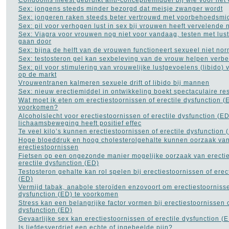
Condooms meest gebruikt anti-conceptiemiddel bij wie voor het e
Sex: jongens steeds minder bezorgd dat meisje zwanger wordt
Sex: jongeren raken steeds beter vertrouwd met voorbehoedsmi
Sex: pil voor verhogen lust in sex bij vrouwen heeft vervelende 
Sex: Viagra voor vrouwen nog niet voor vandaag, testen met lus
gaan door
Sex: bijna de helft van de vrouwen functioneert sexueel niet no
Sex: testosteron gel kan sexbeleving van de vrouw helpen verbe
Sex: pil voor stimulering van vrouwelijke lustgevoelens (libido) 
op de markt
Vrouwentranen kalmeren sexuele drift of libido bij mannen
Sex: nieuw erectiemiddel in ontwikkeling boekt spectaculaire re
Wat moet ik eten om erectiestoornissen of erectile dysfunction (
voorkomen?
Alcoholslecht voor erectiestoornissen of erectile dysfunction (ED
lichaamsbeweging heeft positief effec
Te veel kilo’s kunnen erectiestoornissen of erectile dysfunction
Hoge bloeddruk en hoog cholesterolgehalte kunnen oorzaak va
erectiestoornissen
Fietsen op een ongezonde manier mogelijke oorzaak van erectie
erectile dysfunction (ED)
Testosteron gehalte kan rol spelen bij erectiestoornissen of erec
(ED)
Vermijd tabak, anabole steroïden enzovoort om erectiestoornisse
dysfunction (ED) te voorkomen
Stress kan een belangrijke factor vormen bij erectiestoornissen o
dysfunction (ED)
Gevaarlijke sex kan erectiestoornissen of erectile dysfunction (
Is liefdesverdriet een echte of ingebeelde pijn?