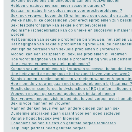
Sexuele gevoelens zijn gekoppeld aan ons reukvermogen
Dieet
(302)
Hebben creatieve mensen meer sexuele partners?
Drugs
(82)
Bestaan er natuurlijke oplossingen voor erectieproblemen?
Dyslexie
(20)
Sex: ook vrouwen boven de 35 willen nog een gezond en actief 
Epilepsie
(33)
Welke natuurlijke oplossingen voor erectieproblemen zijn besch
Fibromyalgie
(73)
Sex: testosteronspray kan sexuele drift bevorderen
Gezond leven
(14)
Vaginisme (schedekramp) kan op unieke en succesvolle manier
Gezonde voeding
(21)
worden
Gezondheid A tot Z
(204)
Het begrijpen van sexuele problemen bij vrouwen, het stellen v
Gilles de la Tourette
(2)
Het begrijpen van sexuele problemen bij vrouwen, de behandeli
Glaucoom
(11)
Wat zijn de oorzaken van sexuele problemen bij vrouwen?
Griep
(115)
Alcohol kan een rol spelen bij sexuele problemen bij vrouwen
Haaruitval
(29)
Hoe wordt diagnose van sexuele problemen bij vrouwen gesteld
Hart- en vaatziekten
(116)
Hoe ervaren vrouwen sexuele problemen?
Hernia
(12)
Kunnen sexuele problemen bij vrouwen succesvol behandeld w
Herpes
(2)
Hoe beïnvloedt de menopauze het sexueel leven van vrouwen?
Histoplasmose
(1)
Stents kunnen erectiestoornissen verhelpen wanneer Viagra niet
HIV AIDS
(16)
Hoe moet de vrouw omgaan met erectieproblemen bij haar man
Hooikoorts
(2)
Erectiestoornissen (erectile dysfunction of ED) treffen miljoene
HSP
(1)
Vrouwen mogen op sexueel gebied ook initiatief nemen
Hyperhidrosis - zweten
Sex: vrouwen mogen zich in bed niet te veel zorgen over hun uit
(18)
Sex is voor mannen én vrouwen
Hyperventilatie
(15)
Mannen denken heus wel aan andere dingen dan aan sex
Jicht
(6)
Duidelijke afspraken staan garant voor een goed sexleven
Jogging
(41)
Variatie houdt het sexleven bloeiend
Kanker
(113)
Condooms helpen risico's op genitale herpes reduceren
kataract
(5)
Help, mijn partner heeft genitale herpes
Kinderziekten
(17)