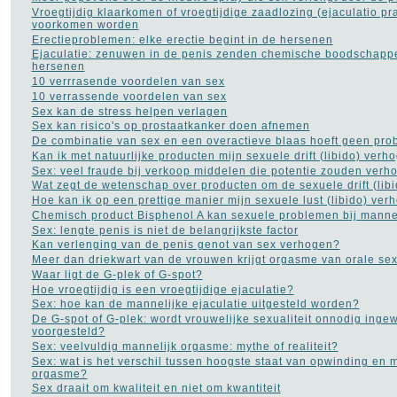
Rimpels
(32)
Vroegtijdig klaarkomen of vroegtijdige zaadlozing (ejaculatio p
voorkomen worden
Roken
(55)
Erectieproblemen: elke erectie begint in de hersenen
Rookverslaving
(11)
Ejaculatie: zenuwen in de penis zenden chemische boodschapp
Schizofrenie
(9)
hersenen
Sex
(281)
10 verrrasende voordelen van sex
Slaapapneu
(21)
10 verrassende voordelen van sex
Slapeloosheid
(129)
Sex kan de stress helpen verlagen
Slechte adem
(5)
Sex kan risico's op prostaatkanker doen afnemen
Stress
(45)
De combinatie van sex en een overactieve blaas hoeft geen pro
Trombose
(1)
Kan ik met natuurlijke producten mijn sexuele drift (libido) verh
Vaginale infecties
(10)
Sex: veel fraude bij verkoop middelen die potentie zouden verh
Vaginisme - schedekramp
Wat zegt de wetenschap over producten om de sexuele drift (lib
(2)
Verkoudheid
(12)
Hoe kan ik op een prettige manier mijn sexuele lust (libido) ver
Vitamines
(77)
Chemisch product Bisphenol A kan sexuele problemen bij mann
Voedingssupplementen
Sex: lengte penis is niet de belangrijkste factor
(110)
Kan verlenging van de penis genot van sex verhogen?
Voet - pijn aan de voet
(3)
Meer dan driekwart van de vrouwen krijgt orgasme van orale se
Ziekte van Bechterew
(1)
Waar ligt de G-plek of G-spot?
Ziekte van Crohn
(3)
Hoe vroegtijdig is een vroegtijdige ejaculatie?
Sex: hoe kan de mannelijke ejaculatie uitgesteld worden?
De G-spot of G-plek: wordt vrouwelijke sexualiteit onnodig inge
NAVIGATIE
voorgesteld?
Sex: veelvuldig mannelijk orgasme: mythe of realiteit?
Contact
Sex: wat is het verschil tussen hoogste staat van opwinding en 
Links naar medische sites
orgasme?
Sex draait om kwaliteit en niet om kwantiteit