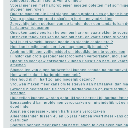
Angioplastiek: zijn stents veilig of niet?
Vooral mensen met hartproblemen moeten opletten met sommige
stoppen met roken
Oudere mannen die licht slapen lopen groter risico op hoge blo
Vroeg opstaan vergroot risico’s op hart – en vaatziekten
Zorgvuldig laten poetsen van de tanden door een tandarts kan de
hartaanval reduceren
Onstoken tandvlees kan helpen om hart- en vaatziekten te voors
Onstoken tandvlees kan helpen om hart- en vaatziekten te voors
Wat is het verschil tussen goede en slechte cholesterol?
Hoe kan ik mijn cholesterol zo laag mogelijk houden?
Aspirine blijft een veilig middel om bloedklonters te voorkomen
Fijnstof kan grote gezondheidsproblemen veroorzaken, inclusief
Operaties voor gewichtsverlies kunnen risico’s op hart- en vaat
afnemen
Stamcellen van eigen hartweefsel kunnen schade na hartaanval 
Hoe weet ik dat ik hartproblemen heb?
Hoe houd ik mij hart zo lang mogelijk gezond?
Vrouwen maken meer kans om te sterven aan hartaanval dan m
Gewone bloedtest kan risico’s op hartaanvallen op korte termijn
schatten
Huidcellen kunnen worden gebruikt voor herstel bij hartpatiënte
Eenzaamheid kan problemen veroorzaken en uiteindelijk tot een 
dood lijden
Angst en depressie kunnen hartrisico’s veroorzaken
Alleenstaanden tussen 45 en 65 jaar hebben kwart meer kans op
overlijden
Sporters hebben meer kans om hartstilstand te overleven dan ni