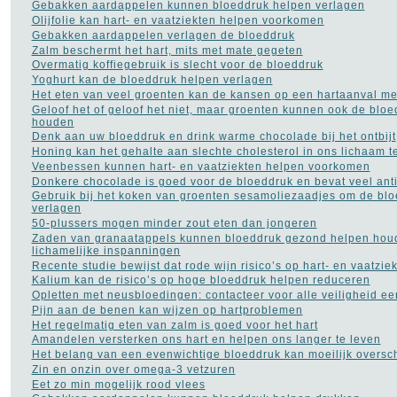
Gebakken aardappelen kunnen bloeddruk helpen verlagen
Olijfolie kan hart- en vaatziekten helpen voorkomen
Gebakken aardappelen verlagen de bloeddruk
Zalm beschermt het hart, mits met mate gegeten
Overmatig koffiegebruik is slecht voor de bloeddruk
Yoghurt kan de bloeddruk helpen verlagen
Het eten van veel groenten kan de kansen op een hartaanval m
Geloof het of geloof het niet, maar groenten kunnen ook de blo
houden
Denk aan uw bloeddruk en drink warme chocolade bij het ontbijt
Honing kan het gehalte aan slechte cholesterol in ons lichaam 
Veenbessen kunnen hart- en vaatziekten helpen voorkomen
Donkere chocolade is goed voor de bloeddruk en bevat veel ant
Gebruik bij het koken van groenten sesamoliezaadjes om de blo
verlagen
50-plussers mogen minder zout eten dan jongeren
Zaden van granaatappels kunnen bloeddruk gezond helpen houd
lichamelijke inspanningen
Recente studie bewijst dat rode wijn risico’s op hart- en vaatzie
Kalium kan de risico’s op hoge bloeddruk helpen reduceren
Opletten met neusbloedingen: contacteer voor alle veiligheid ee
Pijn aan de benen kan wijzen op hartproblemen
Het regelmatig eten van zalm is goed voor het hart
Amandelen versterken ons hart en helpen ons langer te leven
Het belang van een evenwichtige bloeddruk kan moeilijk oversc
Zin en onzin over omega-3 vetzuren
Eet zo min mogelijk rood vlees