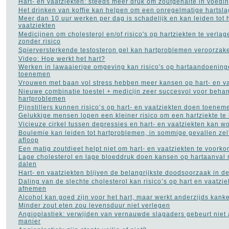
Hart- en vaatziekten: steeds meer druk om zoutgehalte in voedi
Het drinken van koffie kan helpen om een onregelmatige hartsla
Meer dan 10 uur werken per dag is schadelijk en kan leiden tot h
vaatziekten
Medicijnen om cholesterol en/of risico's op hartziekten te verlage
zonder risico
Spierversterkende testosteron gel kan hartproblemen veroorzak
Video: Hoe werkt het hart?
Werken in lawaaierige omgeving kan risico's op hartaandoenin
toenemen
Vrouwen met baan vol stress hebben meer kansen op hart- en va
Nieuwe combinatie toestel + medicijn zeer succesvol voor beha
hartproblemen
Pijnstillers kunnen risico’s op hart- en vaatziekten doen toenem
Gelukkige mensen lopen een kleiner risico om een hartziekte te 
Vicieuze cirkel tussen depressies en hart- en vaatziekten kan 
Boulemie kan leiden tot hartproblemen, in sommige gevallen zel
afloop
Een matig zoutdieet helpt niet om hart- en vaatziekten te voork
Lage cholesterol en lage bloeddruk doen kansen op hartaanval 
dalen
Hart- en vaatziekten blijven de belangrijkste doodsoorzaak in d
Daling van de slechte cholesterol kan risico’s op hart en vaatzie
afnemen
Alcohol kan goed zijn voor het hart, maar werkt anderzijds kan
Minder zout eten zou levensduur niet verlegen
Angioplastiek: verwijden van vernauwde slagaders gebeurt niet al
manier