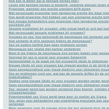
Hoe kan ik weten dat ik genitale herpes heb?
Koorts
(12)
Leven met genitale herpes is mogelijk, sommige mensen leven e
Leukemie
(9)
Priapisme: wanneer een erectie urenlang blijft duren
LMD Leeftijdsgebonden
maculadegeneratie
Wat veroorzaakt priapisme (een langdurige erectie die maar niet
(2)
Longkanker
Hoe wordt priapisme (het hebben van een urenlange erectie be
(27)
Longontsteking
Een nieuwe behandeling voor priapisme (een langdurige erectie
(8)
succesvol zijn
Lyme
(8)
Sexuele problemen bij vrouwen: elke vrouw heeft er ooit wel las
Manisch-depressiviteit
(11)
Wat veroorzaakt sexuele problemen bij vrouwen?
Masturbatie
(6)
Vrouwen en sex: hoe beïnvloedt de menopauze het sexleven va
Migraine
(24)
Hoe verbeter ik mijn sexleven tijdens de menopauze?
MS - Multiple Sclerose
(34)
Sex op oudere leeftijd mag geen probleem vormen
Muishand
(4)
Menopauze kan relatie met partner verbeteren
Multipel Myeloom
(2)
Moet ik me tijdens de menopauze nog zorgen maken over geslac
Neurose
(1)
Voorspel bij sex is vooral voor vrouwen belangrijk
Opvoeding en
Geneesmiddel in de maak om het vrouwelijk libido te stimuleren
zwangerschap
(105)
Nieuwe libido pil voor vrouwen kan ingezet worden in de strijd
Osteoporose
(13)
Geen eensgezindheid over nieuw medicijn voor stimuleren vrouwe
Parkinson
(16)
Sex en problemen rond sex: wat kan de sexuele driften bij de v
Pijn aan de rug
(27)
onderdrukken?
Plasproblemen
(9)
Studies rond nieuwe libido pil voor vrouwen worden verder geze
Plastische chirurgie
(32)
Geen eensgezindheid over nieuw medicijn voor stimuleren vrouwe
Premenstrueel syndroom
Sex: sexueel genot kan worden verstoord door boeren, scheten 
(2)
lichaamsgeluiden
Prostaatkanker
(45)
Potentiemiddel van Vivus werkt twee keer zo sneller als Viagra
Psoriasis
(10)
Sex: spray voor behandeling van vroegtijdige ejaculatie kan sex
Pyschose
(10)
verlengen
Reuma
(18)
Meer gegevens over de nieuwe spray die sex verlengt door de p