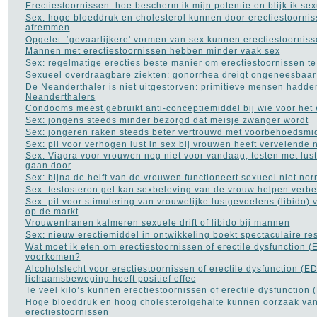
Erectiestoornissen: hoe bescherm ik mijn potentie en blijk ik sex
Voedingssupplementen
(110)
Sex: hoge bloeddruk en cholesterol kunnen door erectiestoornis
afremmen
Voet - pijn aan de voet
(3)
Opgelet: ‘gevaarlijkere' vormen van sex kunnen erectiestoornis
Ziekte van Bechterew
(1)
Mannen met erectiestoornissen hebben minder vaak sex
Ziekte van Crohn
(3)
Sex: regelmatige erecties beste manier om erectiestoornissen t
Sexueel overdraagbare ziekten: gonorrhea dreigt ongeneesbaar
De Neanderthaler is niet uitgestorven: primitieve mensen hadde
Neanderthalers
Condooms meest gebruikt anti-conceptiemiddel bij wie voor het e
Sex: jongens steeds minder bezorgd dat meisje zwanger wordt
Sex: jongeren raken steeds beter vertrouwd met voorbehoedsmi
Sex: pil voor verhogen lust in sex bij vrouwen heeft vervelende 
Sex: Viagra voor vrouwen nog niet voor vandaag, testen met lus
NAVIGATIE
gaan door
Sex: bijna de helft van de vrouwen functioneert sexueel niet no
Contact
Sex: testosteron gel kan sexbeleving van de vrouw helpen verbe
Populaire inhoud
Sex: pil voor stimulering van vrouwelijke lustgevoelens (libido) 
Links naar medische sites
op de markt
Vrouwentranen kalmeren sexuele drift of libido bij mannen
Sex: nieuw erectiemiddel in ontwikkeling boekt spectaculaire re
Wat moet ik eten om erectiestoornissen of erectile dysfunction (
voorkomen?
Alcoholslecht voor erectiestoornissen of erectile dysfunction (ED
lichaamsbeweging heeft positief effec
Te veel kilo’s kunnen erectiestoornissen of erectile dysfunction
Hoge bloeddruk en hoog cholesterolgehalte kunnen oorzaak va
erectiestoornissen