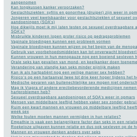
aangenomen
Kan tongkussen kanker veroorzaken?
Geslachtsziekten: syfilis en gonorrhea (druiper) zijn weer in op
Jongeren veel kwetsbaarder voor geslachtsziekten of sexueel o
aandoeningen (SOA’s)
Hoe dikwijls moet ik mij laten testen op sexueel overdraagbare
SOA’s?
Misbruikte kinderen lopen groter risico op gedragsproblemen
Vaginale bloedingen kunnen een probleem vormen
Vaginale bloedingen kunnen wijzen op het begin van de menop
Gebruik van voorbehoedsmiddelen kan tot onverwacht bloedverl
Kunnen vrouwen in hun menopauze nog een boeiend sexleven 
Orale seks kan gevallen van mond- en keelkanker doen toenem
Verandering van standje kan seks minder pijnlijk maken
Kan ik als hartpatiënt nog een veilige manier sex hebben?
Risico’s op een hartaanval twee tot drie keer hoger tijdens het
Medische gevaren van buitenechtelijke sex mogen niet ondersc
Mag ik Viagra of andere erectiebevorderende medicijnen nemen 
hartproblemen heb?
Sexueel overdraagbare aandoeningen of SOA’s weer in opmars
Mensen van middelbare leeftijd hebben vaker sex zonder gebru
Ruim een kwart mannen en vrouwen op middelbare leeftijd heeft
week sex
Welke fouten moeten mannen vermijden in hun relaties?
Empathie is vaak een belangrijkere factor dan seks in een relati
Roekeloze uitgaven kunnen relatie en dus ook sexleven op de he
Mannen en vrouwen denken anders over seks