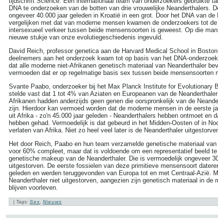
tijdschrift Science. Een internationaal team van onderzoekers gebruikte t
DNA te onderzoeken van de botten van drie vrouwelijke Neanderthalers. 
ongeveer 40.000 jaar geleden in Kroatië in een grot. Door het DNA van de 
vergelijken met dat van moderne mensen kwamen de onderzoekers tot de 
intersexueel verkeer tussen beide mensensoorten is geweest. Op die mani
nieuwe stukje van onze evolutiegeschiedenis ingevuld.
David Reich, professor genetica aan de Harvard Medical School in Bosto
deelnemers aan het onderzoek kwam tot op basis van het DNA-onderzoek 
dat alle moderne niet-Afrikanen genetisch materiaal van Neanderthaler be
vermoeden dat er op regelmatige basis sex tussen beide mensensoorten m
Svante Paabo, onderzoeker bij het Max Planck Institute for Evolutionary B
stelde vast dat 1 tot 4% van Aziaten en Europeanen van de Neanderthale
Afrikanen hadden anderzijds geen genen die oorspronkelijk van de Neande
zijn. Hierdoor kan vermoed worden dat de moderne mensen in de eerste jar
uit Afrika - zo'n 45.000 jaar geleden - Neanderthalers hebben ontmoet en 
hebben gehad. Vermoedelijk is dat gebeurd in het Midden-Oosten of in Noor
verlaten van Afrika. Niet zo heel veel later is de Neanderthaler uitgestorve
Het door Reich, Paabo en hun team verzamelde genetische materiaal van 
voor 60% compleet, maar dat is voldoende om een representatief beeld t
genetische makeup van de Neanderthaler. Die is vermoedelijk ongeveer 30
uitgestorven. De eerste fossielen van deze primitieve mensensoort datere
geleden en werden teruggevonden van Europa tot en met Centraal-Azië. M
Neanderthaler niet uitgestorven, aangezien zijn genetisch materiaal in d
ZOEKEN
blijven voorleven.
Search this site:
| Tags:
Sex
,
Nieuws