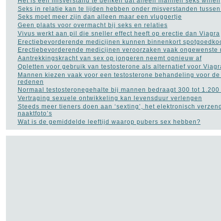
Het is een misverstand te denken dat alleen mannen seks willen
Seks in relatie kan te lijden hebben onder misverstanden tusse
Seks moet meer zijn dan alleen maar een vluggertje
Geen plaats voor overmacht bij seks en relaties
Vivus werkt aan pil die sneller effect heeft op erectie dan Viagra
Erectiebevorderende medicijnen kunnen binnenkort spotgoedk
Erectiebevorderende medicijnen veroorzaken vaak ongewenste 
Aantrekkingskracht van sex op jongeren neemt opnieuw af
Opletten voor gebruik van testosterone als alternatief voor Viagr
Mannen kiezen vaak voor een testosterone behandeling voor de
redenen
Normaal testosteronegehalte bij mannen bedraagt 300 tot 1.20
Vertraging sexuele ontwikkeling kan levensduur verlengen
Steeds meer tieners doen aan ‘sexting’, het elektronisch verzen
naaktfoto’s
Wat is de gemiddelde leeftijd waarop pubers sex hebben?