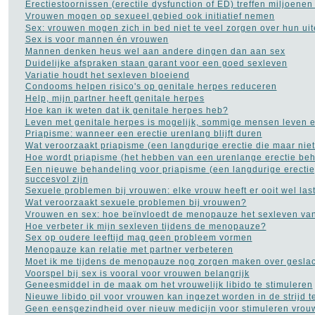
Erectiestoornissen (erectile dysfunction of ED) treffen miljoene
Bloed in de stoelgang
(3)
Vrouwen mogen op sexueel gebied ook initiatief nemen
Borderline
(31)
Sex: vrouwen mogen zich in bed niet te veel zorgen over hun uit
Borstkanker
(69)
Sex is voor mannen én vrouwen
Botox
(5)
Mannen denken heus wel aan andere dingen dan aan sex
Cholesterol
(22)
Duidelijke afspraken staan garant voor een goed sexleven
Chronisch
Variatie houdt het sexleven bloeiend
vermoeidheidssyndroom
CVS
Condooms helpen risico's op genitale herpes reduceren
(10)
Constipatie
Help, mijn partner heeft genitale herpes
(30)
Darmkanker
Hoe kan ik weten dat ik genitale herpes heb?
(35)
Depressie
Leven met genitale herpes is mogelijk, sommige mensen leven e
(101)
Diabetes
Priapisme: wanneer een erectie urenlang blijft duren
(51)
Dieet
Wat veroorzaakt priapisme (een langdurige erectie die maar niet
(302)
Drugs
Hoe wordt priapisme (het hebben van een urenlange erectie be
(82)
Dyslexie
Een nieuwe behandeling voor priapisme (een langdurige erectie
(20)
succesvol zijn
Epilepsie
(33)
Sexuele problemen bij vrouwen: elke vrouw heeft er ooit wel las
Fibromyalgie
(73)
Wat veroorzaakt sexuele problemen bij vrouwen?
Gezond leven
(14)
Vrouwen en sex: hoe beïnvloedt de menopauze het sexleven va
Gezonde voeding
(21)
Hoe verbeter ik mijn sexleven tijdens de menopauze?
Gezondheid A tot Z
(204)
Sex op oudere leeftijd mag geen probleem vormen
Gilles de la Tourette
(2)
Menopauze kan relatie met partner verbeteren
Glaucoom
(11)
Moet ik me tijdens de menopauze nog zorgen maken over geslac
Griep
(115)
Voorspel bij sex is vooral voor vrouwen belangrijk
Haaruitval
(29)
Geneesmiddel in de maak om het vrouwelijk libido te stimuleren
Hart- en vaatziekten
(116)
Nieuwe libido pil voor vrouwen kan ingezet worden in de strijd
Hernia
(12)
Geen eensgezindheid over nieuw medicijn voor stimuleren vrouwe
Herpes
(2)