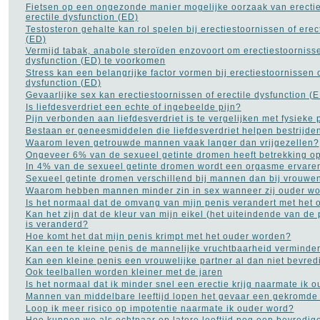
Fietsen op een ongezonde manier mogelijke oorzaak van erectie
erectile dysfunction (ED)
Testosteron gehalte kan rol spelen bij erectiestoornissen of erec
(ED)
Vermijd tabak, anabole steroïden enzovoort om erectiestoornisse
dysfunction (ED) te voorkomen
Stress kan een belangrijke factor vormen bij erectiestoornissen o
dysfunction (ED)
Gevaarlijke sex kan erectiestoornissen of erectile dysfunction (
Is liefdesverdriet een echte of ingebeelde pijn?
Pijn verbonden aan liefdesverdriet is te vergelijken met fysieke p
Bestaan er geneesmiddelen die liefdesverdriet helpen bestrijde
Waarom leven getrouwde mannen vaak langer dan vrijgezellen?
Ongeveer 6% van de sexueel getinte dromen heeft betrekking op
In 4% van de sexueel getinte dromen wordt een orgasme ervare
Sexueel getinte dromen verschillend bij mannen dan bij vrouwe
Waarom hebben mannen minder zin in sex wanneer zij ouder w
Is het normaal dat de omvang van mijn penis verandert met het
Kan het zijn dat de kleur van mijn eikel (het uiteindende van de 
is veranderd?
Hoe komt het dat mijn penis krimpt met het ouder worden?
Kan een te kleine penis de mannelijke vruchtbaarheid verminde
Kan een kleine penis een vrouwelijke partner al dan niet bevre
Ook teelballen worden kleiner met de jaren
Is het normaal dat ik minder snel een erectie krijg naarmate ik 
Mannen van middelbare leeftijd lopen het gevaar een gekromde p
Loop ik meer risico op impotentie naarmate ik ouder word?