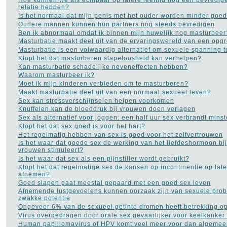
Hoe kunnen we als echtpaar op latere leeftijd nog een bevredi
relatie hebben?
Is het normaal dat mijn penis met het ouder worden minder goed
Oudere mannen kunnen hun partners nog steeds bevredigen
Ben ik abnormaal omdat ik binnen mijn huwelijk nog masturbeer
Masturbatie maakt deel uit van de ervaringswereld van een opg
Masturbatie is een volwaardig alternatief om sexuele spanning 
Klopt het dat masturberen slapeloosheid kan verhelpen?
Kan masturbatie schadelijke neveneffecten hebben?
Waarom masturbeer ik?
Moet ik mijn kinderen verbieden om te masturberen?
Maakt masturbatie deel uit van een normaal sexueel leven?
Sex kan stressverschijnselen helpen voorkomen
Knuffelen kan de bloeddruk bij vrouwen doen verlagen
Sex als alternatief voor joggen: een half uur sex verbrandt mins
Klopt het dat sex goed is voor het hart?
Het regelmatig hebben van sex is goed voor het zelfvertrouwen
Is het waar dat goede sex de werking van het liefdeshormoon b
vrouwen stimuleert?
Is het waar dat sex als een pijnstiller wordt gebruikt?
Klopt het dat regelmatige sex de kansen op incontinentie op later
afnemen?
Goed slapen gaat meestal gepaard met een goed sex leven
Afnemende lustgevoelens kunnen oorzaak zijn van sexuele pro
zwakke potentie
Ongeveer 6% van de sexueel getinte dromen heeft betrekking op
Virus overgedragen door orale sex gevaarlijker voor keelkanker
Human papillomavirus of HPV komt veel meer voor dan algemee