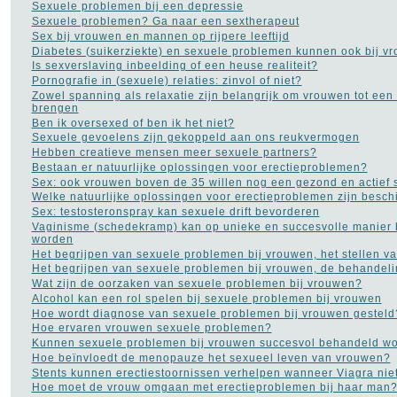
Sexuele problemen bij een depressie
Sexuele problemen? Ga naar een sextherapeut
Sex bij vrouwen en mannen op rijpere leeftijd
TAGS IN CLOUD
Diabetes (suikerziekte) en sexuele problemen kunnen ook bij v
Alzheimer
Alcohol
Depressie
Is sexverslaving inbeelding of een heuse realiteit?
Dieet
Gezondheid
Pornografie in (sexuele) relaties: zinvol of niet?
Zowel spanning als relaxatie zijn belangrijk om vrouwen tot een
A tot Z
Griep
Hart- en
brengen
vaatziekten
Kanker
Ben ik oversexed of ben ik het niet?
Opvoeding en zwangerschap
Sexuele gevoelens zijn gekoppeld aan ons reukvermogen
Sex
Slapeloosheid
Hebben creatieve mensen meer sexuele partners?
Bestaan er natuurlijke oplossingen voor erectieproblemen?
Voedingssupplementen
more tags
Sex: ook vrouwen boven de 35 willen nog een gezond en actief 
Welke natuurlijke oplossingen voor erectieproblemen zijn besch
Sex: testosteronspray kan sexuele drift bevorderen
Aambeien speen
(9)
Vaginisme (schedekramp) kan op unieke en succesvolle manier
ADHD
(37)
worden
Afasie
(4)
Het begrijpen van sexuele problemen bij vrouwen, het stellen v
Alcohol
(86)
Het begrijpen van sexuele problemen bij vrouwen, de behandeli
Allergie
(44)
Wat zijn de oorzaken van sexuele problemen bij vrouwen?
Alzheimer
(110)
Alcohol kan een rol spelen bij sexuele problemen bij vrouwen
Andere vormen van
Hoe wordt diagnose van sexuele problemen bij vrouwen gesteld
kanker
(36)
Hoe ervaren vrouwen sexuele problemen?
Angstaanvallen
(40)
Kunnen sexuele problemen bij vrouwen succesvol behandeld w
Asperger
(17)
Hoe beïnvloedt de menopauze het sexueel leven van vrouwen?
Autisme
(47)
Stents kunnen erectiestoornissen verhelpen wanneer Viagra niet
Bedwateren
(8)
Hoe moet de vrouw omgaan met erectieproblemen bij haar man
Beroerte
(27)