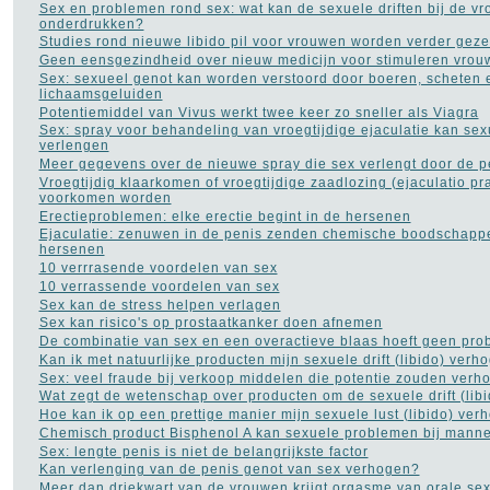
Sex en problemen rond sex: wat kan de sexuele driften bij de v
Histoplasmose
(1)
onderdrukken?
HIV AIDS
(16)
Studies rond nieuwe libido pil voor vrouwen worden verder geze
Hooikoorts
(2)
Geen eensgezindheid over nieuw medicijn voor stimuleren vrouwe
HSP
(1)
Sex: sexueel genot kan worden verstoord door boeren, scheten 
Hyperhidrosis - zweten
lichaamsgeluiden
(18)
Potentiemiddel van Vivus werkt twee keer zo sneller als Viagra
Hyperventilatie
(15)
Sex: spray voor behandeling van vroegtijdige ejaculatie kan sex
Jicht
(6)
verlengen
Jogging
(41)
Meer gegevens over de nieuwe spray die sex verlengt door de p
Kanker
(113)
Vroegtijdig klaarkomen of vroegtijdige zaadlozing (ejaculatio p
kataract
(5)
voorkomen worden
Kinderziekten
(17)
Erectieproblemen: elke erectie begint in de hersenen
Koorts
(12)
Ejaculatie: zenuwen in de penis zenden chemische boodschapp
Leukemie
(9)
hersenen
LMD Leeftijdsgebonden
10 verrrasende voordelen van sex
maculadegeneratie
(2)
10 verrassende voordelen van sex
Longkanker
(27)
Sex kan de stress helpen verlagen
Longontsteking
(8)
Sex kan risico's op prostaatkanker doen afnemen
Lyme
(8)
De combinatie van sex en een overactieve blaas hoeft geen pro
Manisch-depressiviteit
(11)
Kan ik met natuurlijke producten mijn sexuele drift (libido) verh
Masturbatie
(6)
Sex: veel fraude bij verkoop middelen die potentie zouden verh
Migraine
(24)
Wat zegt de wetenschap over producten om de sexuele drift (lib
MS - Multiple Sclerose
Hoe kan ik op een prettige manier mijn sexuele lust (libido) ver
(34)
Chemisch product Bisphenol A kan sexuele problemen bij mann
Muishand
(4)
Sex: lengte penis is niet de belangrijkste factor
Multipel Myeloom
(2)
Kan verlenging van de penis genot van sex verhogen?
Neurose
(1)
Meer dan driekwart van de vrouwen krijgt orgasme van orale se