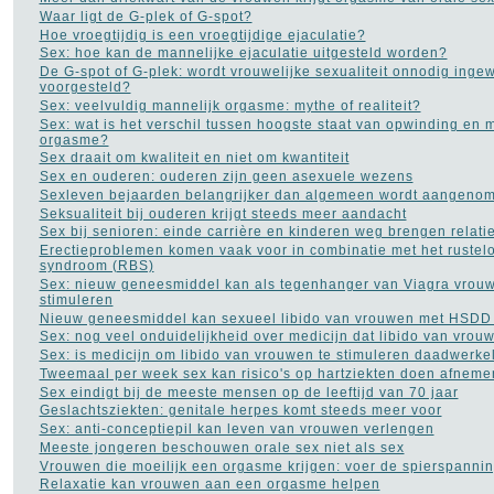
Opvoeding en
Waar ligt de G-plek of G-spot?
zwangerschap
(105)
Hoe vroegtijdig is een vroegtijdige ejaculatie?
Osteoporose
(13)
Sex: hoe kan de mannelijke ejaculatie uitgesteld worden?
Parkinson
(16)
De G-spot of G-plek: wordt vrouwelijke sexualiteit onnodig inge
Pijn aan de rug
(27)
voorgesteld?
Plasproblemen
(9)
Sex: veelvuldig mannelijk orgasme: mythe of realiteit?
Plastische chirurgie
(32)
Sex: wat is het verschil tussen hoogste staat van opwinding en 
Premenstrueel syndroom
orgasme?
(2)
Sex draait om kwaliteit en niet om kwantiteit
Prostaatkanker
(45)
Sex en ouderen: ouderen zijn geen asexuele wezens
Psoriasis
(10)
Sexleven bejaarden belangrijker dan algemeen wordt aangeno
Pyschose
(10)
Seksualiteit bij ouderen krijgt steeds meer aandacht
Reuma
(18)
Sex bij senioren: einde carrière en kinderen weg brengen relati
Rimpels
(32)
Erectieproblemen komen vaak voor in combinatie met het rustel
Roken
(55)
syndroom (RBS)
Rookverslaving
(11)
Sex: nieuw geneesmiddel kan als tegenhanger van Viagra vrouwe
Schizofrenie
(9)
stimuleren
Sex
(281)
Nieuw geneesmiddel kan sexueel libido van vrouwen met HSDD 
Slaapapneu
(21)
Sex: nog veel onduidelijkheid over medicijn dat libido van vrou
Slapeloosheid
(129)
Sex: is medicijn om libido van vrouwen te stimuleren daadwerkeli
Slechte adem
(5)
Tweemaal per week sex kan risico's op hartziekten doen afneme
Stress
(45)
Sex eindigt bij de meeste mensen op de leeftijd van 70 jaar
Trombose
(1)
Geslachtsziekten: genitale herpes komt steeds meer voor
Vaginale infecties
(10)
Sex: anti-conceptiepil kan leven van vrouwen verlengen
Vaginisme - schedekramp
Meeste jongeren beschouwen orale sex niet als sex
(2)
Vrouwen die moeilijk een orgasme krijgen: voer de spierspanni
Verkoudheid
(12)
Relaxatie kan vrouwen aan een orgasme helpen
Vitamines
(77)