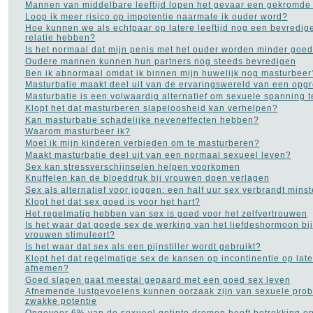
Mannen van middelbare leeftijd lopen het gevaar een gekromde p
Loop ik meer risico op impotentie naarmate ik ouder word?
Hoe kunnen we als echtpaar op latere leeftijd nog een bevredi
relatie hebben?
Is het normaal dat mijn penis met het ouder worden minder goed
Oudere mannen kunnen hun partners nog steeds bevredigen
Ben ik abnormaal omdat ik binnen mijn huwelijk nog masturbeer
Masturbatie maakt deel uit van de ervaringswereld van een opg
Masturbatie is een volwaardig alternatief om sexuele spanning 
Klopt het dat masturberen slapeloosheid kan verhelpen?
Kan masturbatie schadelijke neveneffecten hebben?
Waarom masturbeer ik?
Moet ik mijn kinderen verbieden om te masturberen?
Maakt masturbatie deel uit van een normaal sexueel leven?
Sex kan stressverschijnselen helpen voorkomen
Knuffelen kan de bloeddruk bij vrouwen doen verlagen
Sex als alternatief voor joggen: een half uur sex verbrandt mins
Klopt het dat sex goed is voor het hart?
Het regelmatig hebben van sex is goed voor het zelfvertrouwen
Is het waar dat goede sex de werking van het liefdeshormoon b
vrouwen stimuleert?
Is het waar dat sex als een pijnstiller wordt gebruikt?
Klopt het dat regelmatige sex de kansen op incontinentie op later
afnemen?
Goed slapen gaat meestal gepaard met een goed sex leven
Afnemende lustgevoelens kunnen oorzaak zijn van sexuele pro
zwakke potentie