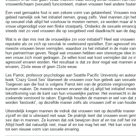
vrouwenlichaam (sexueel) funcionteert, maken vrouwen heel andere fouten
Een veel gemaakte fout is een zekere vorm van gelatenheid. Vrouwen mo
gebied namelijk ook het initiatief nemen, graag zelfs. Veel mannen zijn h
op sexueel vlak altijd het voortouw te moeten nemen, ze worden maar al t
vrouw uitgenodigd voor een flinke stoeipartij. Ondanks de sexuele emancip
steeds niet zo veel vrouwen die op sexgebied veel daadkracht aan de dag
Wat is er dan mis met de vrouwelijke zin voor initiatief? Heel wat vrouwe
reputatie als ze zich op sexvlak te veeleisend opstellen. Een agressief im
meeste vrouwen liever vermijden, waardoor ze het initiatief in de mate va
hun partner/man geven. Nogal wat vrouwen hebben een stereotype idee in
een vrouw zich moet gedragen. Ze willen kost wat kost vermijden dat ze in
agressief ervaren worden. Het resultaat is dat ze door nogal wat mannen a
ervaren, 21ste eeuw of geen 21ste eeuw.
Les Parrot, professor psychologie aan Seattle Pacific University en auteu
boek ‘Crazy Good Sex’ blameert de vrouwen voor hun gebrek aan sexuele
Toegeven aan die fout is volgens Parrot één van de grootste vergissingen
kunnen maken. De meeste mannen ervaren dat zij altijd het initiatief moe
tekortkoming van de kant van hun vrouwelijke partner. Het evenwicht in de r
zodoende verstoord te raken. Eigenlijk houden de mannen er wel van dat z
worden ‘bestookt’, op dezelfde manier zelfs als vrouwen zelf er van houde
Uiteindelijk kregen mannen de indruk dat vrouwen niet op dezelfde manier
ZOEKEN
zijzelf en dat is uiteraard niet waar. De praktijk leert dat vrouwen even geï
sex dan in mannen. Ze kunnen dat ook bewijzen door af en toe zelf het init
Search this site:
Altijd hoeft dat natuurlijk niet, maar af en toe mag het wel. Het kan voor b
tot een nieuwe vorm van sexuele ervaring.