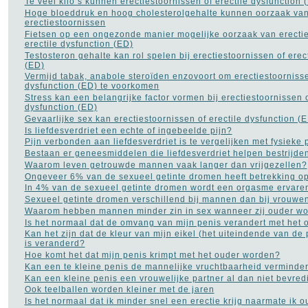
Te veel kilo’s kunnen erectiestoornissen of erectile dysfunction
Hoge bloeddruk en hoog cholesterolgehalte kunnen oorzaak va
erectiestoornissen
Fietsen op een ongezonde manier mogelijke oorzaak van erectie
erectile dysfunction (ED)
Testosteron gehalte kan rol spelen bij erectiestoornissen of erec
(ED)
Vermijd tabak, anabole steroïden enzovoort om erectiestoornisse
dysfunction (ED) te voorkomen
Stress kan een belangrijke factor vormen bij erectiestoornissen o
dysfunction (ED)
Gevaarlijke sex kan erectiestoornissen of erectile dysfunction (
Is liefdesverdriet een echte of ingebeelde pijn?
Pijn verbonden aan liefdesverdriet is te vergelijken met fysieke p
Bestaan er geneesmiddelen die liefdesverdriet helpen bestrijde
Waarom leven getrouwde mannen vaak langer dan vrijgezellen?
Ongeveer 6% van de sexueel getinte dromen heeft betrekking op
In 4% van de sexueel getinte dromen wordt een orgasme ervare
Sexueel getinte dromen verschillend bij mannen dan bij vrouwe
Waarom hebben mannen minder zin in sex wanneer zij ouder w
Is het normaal dat de omvang van mijn penis verandert met het
Kan het zijn dat de kleur van mijn eikel (het uiteindende van de 
is veranderd?
Hoe komt het dat mijn penis krimpt met het ouder worden?
Kan een te kleine penis de mannelijke vruchtbaarheid verminde
Kan een kleine penis een vrouwelijke partner al dan niet bevre
Ook teelballen worden kleiner met de jaren
Is het normaal dat ik minder snel een erectie krijg naarmate ik 