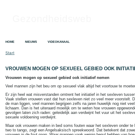
Gezondheidsweb
HOME
NIEUWS
VIDEOKANAAL
Start
VROUWEN MOGEN OP SEXUEEL GEBIED OOK INITIAT
Vrouwen mogen op sexueel gebied ook initiatief nemen
Veel mannen zijn het beu om op sexueel vlak altijd het voortouw te moet
Er zijn heel wat misverstanden omtrent het initiatief in het sexleven tusse
Vaak stellen vrouwen vast dat hun sexleven niet zo veel meer voorstelt. D
de man liggen, veel mannen begrijpen zelfs na jaren huwelijk nog niet veel
lichaam. Dan is het uiteraard moeilijk om te weten hoe vrouwen opgewond
gevolgen laten zich raden: geleidelijk aan verdwijnt het vuur uit het sexle
sexuele voldoening verdwijnt.
Maar ook vrouwen maken in bed soms fouten waar het sexleven onder te lij
two to tango, zegt een Angelsaksisch spreekwoord. Dat betekent dat zow
vrouwen in de fout gaan. Waar mannen vaak weinig benul hebben van hoe