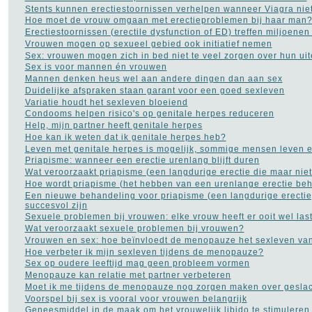
Bloed in de stoelgang
(3)
Stents kunnen erectiestoornissen verhelpen wanneer Viagra niet
Borderline
(31)
Hoe moet de vrouw omgaan met erectieproblemen bij haar man
Borstkanker
(69)
Erectiestoornissen (erectile dysfunction of ED) treffen miljoene
Botox
(5)
Vrouwen mogen op sexueel gebied ook initiatief nemen
Cholesterol
(22)
Sex: vrouwen mogen zich in bed niet te veel zorgen over hun uit
Chronisch
Sex is voor mannen én vrouwen
vermoeidheidssyndroom
Mannen denken heus wel aan andere dingen dan aan sex
CVS
(10)
Duidelijke afspraken staan garant voor een goed sexleven
Constipatie
(30)
Variatie houdt het sexleven bloeiend
Darmkanker
(35)
Condooms helpen risico's op genitale herpes reduceren
Depressie
(101)
Help, mijn partner heeft genitale herpes
Diabetes
(51)
Hoe kan ik weten dat ik genitale herpes heb?
Dieet
(302)
Leven met genitale herpes is mogelijk, sommige mensen leven e
Drugs
(82)
Priapisme: wanneer een erectie urenlang blijft duren
Dyslexie
(20)
Wat veroorzaakt priapisme (een langdurige erectie die maar niet
Epilepsie
(33)
Hoe wordt priapisme (het hebben van een urenlange erectie be
Fibromyalgie
(73)
Een nieuwe behandeling voor priapisme (een langdurige erectie
Gezond leven
(14)
succesvol zijn
Gezonde voeding
(21)
Sexuele problemen bij vrouwen: elke vrouw heeft er ooit wel las
Gezondheid A tot Z
(204)
Wat veroorzaakt sexuele problemen bij vrouwen?
Gilles de la Tourette
(2)
Vrouwen en sex: hoe beïnvloedt de menopauze het sexleven va
Glaucoom
(11)
Hoe verbeter ik mijn sexleven tijdens de menopauze?
Griep
(115)
Sex op oudere leeftijd mag geen probleem vormen
Haaruitval
(29)
Menopauze kan relatie met partner verbeteren
Hart- en vaatziekten
(116)
Moet ik me tijdens de menopauze nog zorgen maken over geslac
Hernia
(12)
Voorspel bij sex is vooral voor vrouwen belangrijk
Herpes
(2)
Geneesmiddel in de maak om het vrouwelijk libido te stimuleren