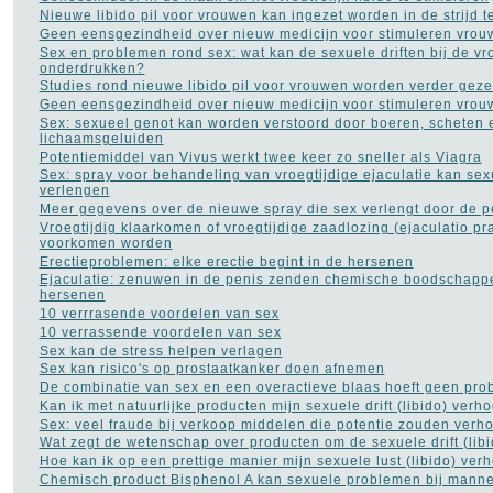
Histoplasmose
(1)
Nieuwe libido pil voor vrouwen kan ingezet worden in de strijd
HIV AIDS
(16)
Geen eensgezindheid over nieuw medicijn voor stimuleren vrouwe
Hooikoorts
(2)
Sex en problemen rond sex: wat kan de sexuele driften bij de v
HSP
(1)
onderdrukken?
Hyperhidrosis - zweten
Studies rond nieuwe libido pil voor vrouwen worden verder geze
(18)
Geen eensgezindheid over nieuw medicijn voor stimuleren vrouwe
Hyperventilatie
(15)
Sex: sexueel genot kan worden verstoord door boeren, scheten 
Jicht
(6)
lichaamsgeluiden
Jogging
(41)
Potentiemiddel van Vivus werkt twee keer zo sneller als Viagra
Kanker
(113)
Sex: spray voor behandeling van vroegtijdige ejaculatie kan sex
kataract
verlengen
(5)
Kinderziekten
Meer gegevens over de nieuwe spray die sex verlengt door de p
(17)
Koorts
Vroegtijdig klaarkomen of vroegtijdige zaadlozing (ejaculatio p
(12)
voorkomen worden
Leukemie
(9)
Erectieproblemen: elke erectie begint in de hersenen
LMD Leeftijdsgebonden
maculadegeneratie
Ejaculatie: zenuwen in de penis zenden chemische boodschapp
(2)
hersenen
Longkanker
(27)
10 verrrasende voordelen van sex
Longontsteking
(8)
10 verrassende voordelen van sex
Lyme
(8)
Sex kan de stress helpen verlagen
Manisch-depressiviteit
(11)
Sex kan risico's op prostaatkanker doen afnemen
Masturbatie
(6)
De combinatie van sex en een overactieve blaas hoeft geen pro
Migraine
(24)
Kan ik met natuurlijke producten mijn sexuele drift (libido) verh
MS - Multiple Sclerose
(34)
Sex: veel fraude bij verkoop middelen die potentie zouden verh
Muishand
(4)
Wat zegt de wetenschap over producten om de sexuele drift (lib
Multipel Myeloom
(2)
Hoe kan ik op een prettige manier mijn sexuele lust (libido) ver
Neurose
(1)
Chemisch product Bisphenol A kan sexuele problemen bij mann