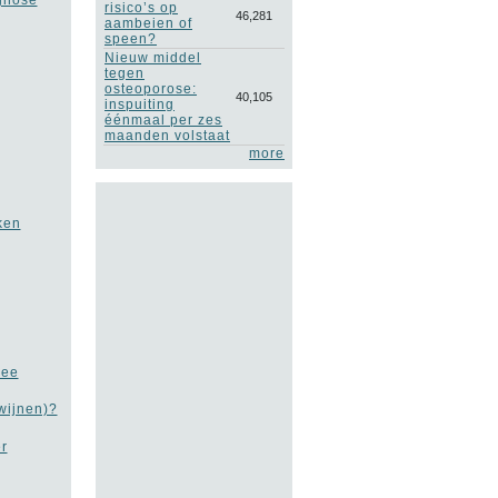
risico’s op
46,281
aambeien of
speen?
Nieuw middel
tegen
osteoporose:
40,105
inspuiting
éénmaal per zes
maanden volstaat
more
ken
mee
wijnen)?
r