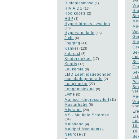
Wat
Histoplasmose
(1)
Vro
HIV AIDS
(16)
Hoe
Hooikoorts
(2)
Sex
HSP
(1)
Men
Hyperhidrosis - zweten
Moe
(18)
Voo
Hyperventilatie
(15)
Gen
Jicht
(6)
Nie
Jogging
(41)
Gee
Kanker
(113)
Sex
kataract
(5)
on
Kinderziekten
(17)
Stu
Koorts
(12)
Gee
Leukemie
(9)
Sex
LMD Leeftijdsgebonden
lic
maculadegeneratie
(2)
Pot
Longkanker
(27)
Sex
Longontsteking
(8)
ver
Lyme
(8)
Mee
Manisch-depressiviteit
(11)
Vro
Masturbatie
(6)
vo
Migraine
(24)
Ere
MS - Multiple Sclerose
Eja
(34)
he
Muishand
(4)
10 
Multipel Myeloom
(2)
10 
Neurose
(1)
Sex