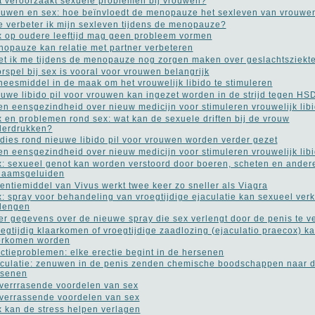
 veroorzaakt sexuele problemen bij vrouwen?
uwen en sex: hoe beïnvloedt de menopauze het sexleven van vrouwe
 verbeter ik mijn sexleven tijdens de menopauze?
 op oudere leeftijd mag geen probleem vormen
opauze kan relatie met partner verbeteren
t ik me tijdens de menopauze nog zorgen maken over geslachtsziekt
rspel bij sex is vooral voor vrouwen belangrijk
eesmiddel in de maak om het vrouwelijk libido te stimuleren
uwe libido pil voor vrouwen kan ingezet worden in de strijd tegen HS
n eensgezindheid over nieuw medicijn voor stimuleren vrouwelijk lib
 en problemen rond sex: wat kan de sexuele driften bij de vrouw
derdrukken?
dies rond nieuwe libido pil voor vrouwen worden verder gezet
n eensgezindheid over nieuw medicijn voor stimuleren vrouwelijk lib
: sexueel genot kan worden verstoord door boeren, scheten en ander
haamsgeluiden
entiemiddel van Vivus werkt twee keer zo sneller als Viagra
: spray voor behandeling van vroegtijdige ejaculatie kan sexueel ver
lengen
r gegevens over de nieuwe spray die sex verlengt door de penis te v
egtijdig klaarkomen of vroegtijdige zaadlozing (ejaculatio praecox) k
orkomen worden
ctieproblemen: elke erectie begint in de hersenen
culatie: zenuwen in de penis zenden chemische boodschappen naar 
rsenen
verrrasende voordelen van sex
verrassende voordelen van sex
 kan de stress helpen verlagen