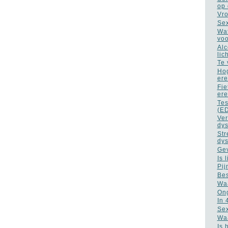
op 
Vro
Sex
Wat
vo
Alc
lic
Te 
Hog
ere
Fie
ere
Tes
(E
Ver
dys
Str
dys
Gev
Is 
Pij
Bes
Waa
Ong
In 
Sex
Waa
Is 