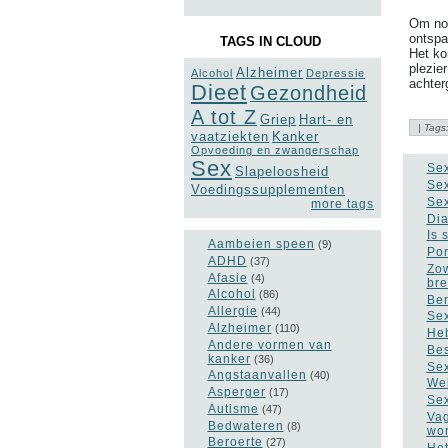
Om nog
ontspa
TAGS IN CLOUD
Het ko
plezie
Alzheimer
Alcohol
Depressie
achter
Dieet
Gezondheid
A tot Z
Griep
Hart- en
| Tags
vaatziekten
Kanker
Opvoeding en zwangerschap
Sex
Sex
Slapeloosheid
Sex
Voedingssupplementen
Sex
more tags
Dia
Is 
Aambeien speen
(9)
Por
ADHD
(37)
Zow
Afasie
(4)
br
Alcohol
(86)
Ben
Allergie
(44)
Sex
Alzheimer
(110)
Heb
Andere vormen van
Bes
kanker
(36)
Sex
Angstaanvallen
(40)
Wel
Asperger
(17)
Sex
Autisme
(47)
Vag
Bedwateren
(8)
wo
Beroerte
(27)
Het