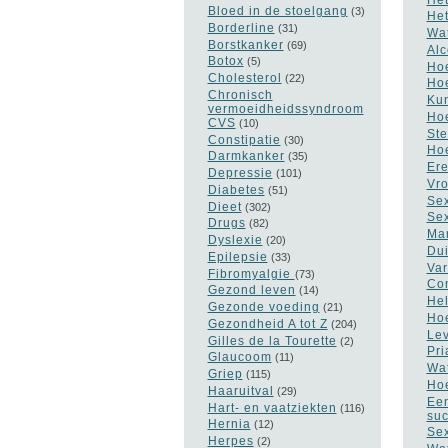
Bloed in de stoelgang
(3)
Het
Borderline
(31)
Wat
Borstkanker
(69)
Alc
Botox
(5)
Hoe
Cholesterol
(22)
Hoe
Chronisch
Kun
vermoeidheidssyndroom
Hoe
CVS
(10)
Ste
Constipatie
(30)
Hoe
Darmkanker
(35)
Ere
Depressie
(101)
Vro
Diabetes
(51)
Sex
Dieet
(302)
Sex
Drugs
(82)
Man
Dyslexie
(20)
Dui
Epilepsie
(33)
Var
Fibromyalgie
(73)
Con
Gezond leven
(14)
Hel
Gezonde voeding
(21)
Hoe
Gezondheid A tot Z
(204)
Lev
Gilles de la Tourette
(2)
Pri
Glaucoom
(11)
Wat
Griep
(115)
Hoe
Haaruitval
(29)
Een
Hart- en vaatziekten
(116)
suc
Hernia
(12)
Sex
Herpes
(2)