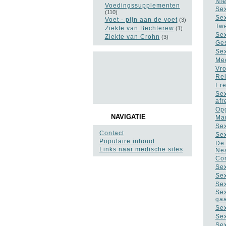
Nie
Voedingssupplementen
Sex
(110)
Sex
Voet - pijn aan de voet
(3)
Twe
Ziekte van Bechterew
(1)
Sex
Ziekte van Crohn
(3)
Ges
Sex
Mee
Vro
Rel
Ere
Sex
af
Opg
NAVIGATIE
Man
Sex
Contact
Sex
Populaire inhoud
De 
Links naar medische sites
Nea
Con
Sex
Sex
Sex
Sex
ga
Sex
Sex
Sex