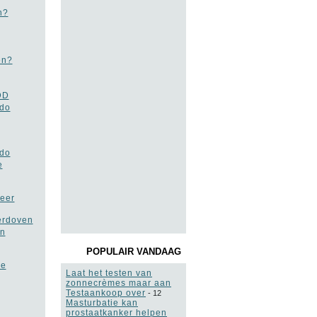
n?
en?
DD
ido
ido
e
keer
erdoven
an
POPULAIR VANDAAG
de
Laat het testen van
zonnecrèmes maar aan
Testaankoop over
-
12
Masturbatie kan
prostaatkanker helpen