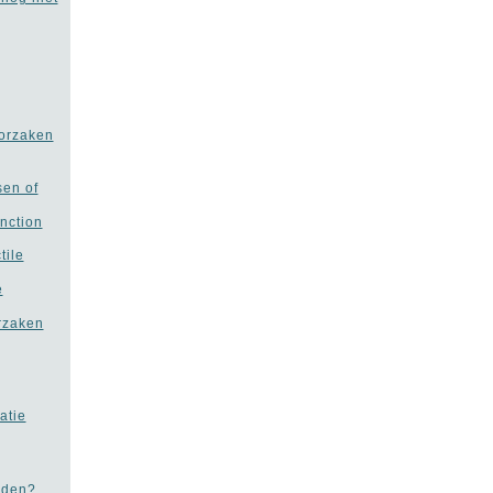
oorzaken
sen of
unction
tile
e
orzaken
atie
rden?