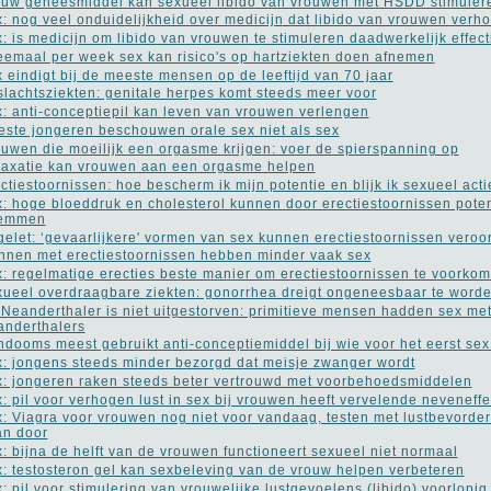
uw geneesmiddel kan sexueel libido van vrouwen met HSDD stimuler
: nog veel onduidelijkheid over medicijn dat libido van vrouwen verho
: is medicijn om libido van vrouwen te stimuleren daadwerkelijk effect
emaal per week sex kan risico's op hartziekten doen afnemen
 eindigt bij de meeste mensen op de leeftijd van 70 jaar
lachtsziekten: genitale herpes komt steeds meer voor
: anti-conceptiepil kan leven van vrouwen verlengen
ste jongeren beschouwen orale sex niet als sex
uwen die moeilijk een orgasme krijgen: voer de spierspanning op
axatie kan vrouwen aan een orgasme helpen
ctiestoornissen: hoe bescherm ik mijn potentie en blijk ik sexueel acti
: hoge bloeddruk en cholesterol kunnen door erectiestoornissen poten
remmen
elet: ‘gevaarlijkere' vormen van sex kunnen erectiestoornissen veroo
nen met erectiestoornissen hebben minder vaak sex
: regelmatige erecties beste manier om erectiestoornissen te voorko
ueel overdraagbare ziekten: gonorrhea dreigt ongeneesbaar te word
Neanderthaler is niet uitgestorven: primitieve mensen hadden sex me
nderthalers
dooms meest gebruikt anti-conceptiemiddel bij wie voor het eerst sex
: jongens steeds minder bezorgd dat meisje zwanger wordt
: jongeren raken steeds beter vertrouwd met voorbehoedsmiddelen
: pil voor verhogen lust in sex bij vrouwen heeft vervelende neveneff
: Viagra voor vrouwen nog niet voor vandaag, testen met lustbevorder
an door
: bijna de helft van de vrouwen functioneert sexueel niet normaal
: testosteron gel kan sexbeleving van de vrouw helpen verbeteren
: pil voor stimulering van vrouwelijke lustgevoelens (libido) voorlopig