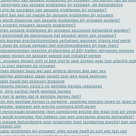
 begrijpen van sexuele problemen bij vrouwen, de behandeling
 zijn de oorzaken van sexuele problemen bij vrouwen?
ohol kan een rol spelen bij sexuele problemen bij vrouwen
 wordt diagnose van sexuele problemen bij vrouwen gesteld?
 ervaren vrouwen sexuele problemen?
nen sexuele problemen bij vrouwen succesvol behandeld worden?
 beïnvloedt de menopauze het sexueel leven van vrouwen?
nts kunnen erectiestoornissen verhelpen wanneer Viagra niet werkt
 moet de vrouw omgaan met erectieproblemen bij haar man?
ctiestoornissen (erectile dysfunction of ED) treffen miljoenen mannen
uwen mogen op sexueel gebied ook initiatief nemen
: vrouwen mogen zich in bed niet te veel zorgen over hun uiterlijk ma
 is voor mannen én vrouwen
nen denken heus wel aan andere dingen dan aan sex
delijke afspraken staan garant voor een goed sexleven
iatie houdt het sexleven bloeiend
dooms helpen risico's op genitale herpes reduceren
p, mijn partner heeft genitale herpes
 kan ik weten dat ik genitale herpes heb?
en met genitale herpes is mogelijk, sommige mensen leven er jaren 
apisme: wanneer een erectie urenlang blijft duren
 veroorzaakt priapisme (een langdurige erectie die maar niet wil verd
 wordt priapisme (het hebben van een urenlange erectie behandeld?
 nieuwe behandeling voor priapisme (een langdurige erectie) kan zee
cesvol zijn
uele problemen bij vrouwen: elke vrouw heeft er ooit wel last van