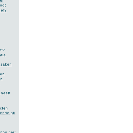
en
ogt
ief?
ef?
tie
rzaken
men
en
t
 heeft
ecten
ende pil
 nog niet