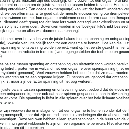
spanning als relaxatie zijn dus belangrijk om vrouwen tot een orgasme te bre
et komt er op aan om de juiste verhouding tussen beiden te vinden. Hoe kan 
ding ontdekken? Een goede sextherapeut(e) kan wat dat betreft wonderen ver
d, we beseffen maar al te goed dat de meeste vrouwen een grote drempelvre
 overwinnen om met hun orgasme-problemen onder de arm naar een therapeu
n. Niemand geeft graag toe dat haar iets wordt ontzegd waar vriendinnen en v
a’s zo lyrisch over doen. Bovendien worden in de ‘boekjes’ kilo’s inkt besteed
lijk orgasme en alles wat daarmee samenhangt.
den het over het vinden van de juiste balans tussen spanning en ontspannin
atie), kwestie van uiteindelijk toch tot een orgasme te komen. Hoe kan die juis
 spanning en ontspanning worden bereikt, want op het eerste gezicht is hier t
 van een contradictio in terminis (twee tegengestelden die toch moeten geco
).
ste balans tussen spanning en ontspanning kan niettemin toch worden bereikt
ng betreft, praten we in verband met een orgasme over spierspanning (met ee
‘myotonia’ genoemd). Veel vrouwen hebben het idee fixe dat ze maar moeten 
 en wachten tot ze een orgasme krijgen. Zij hebben wel gehoord dat ontspanni
ijk is, maar zijn de factor spanning uit het oog verloren.
 juiste balans tussen spanning en ontspanning wordt bedoeld dat de vrouw i
lleen ontspannen is, maar ook dat haar spieren gespannen staan in afwachting
e er komt. Die spanning is liefst in alle spieren over het hele lichaam voelbaa
de tenen.
er zijn vrouwen die er in slagen om tot een orgasme te komen zonder dat de f
ng meespeelt, maar dat zijn de traditionele uitzonderingen die de al even tradi
bevestigen. Deze vrouwen hebben alleen spierspanningen in de buurt van de v
ijken in hun geval voldoende te zijn om een orgasme te bereiken. Niet elke vro
in staat om dit te bereiken.