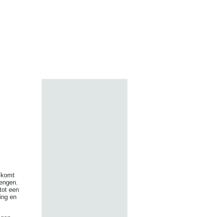
t komt
rengen.
tot een
ing en