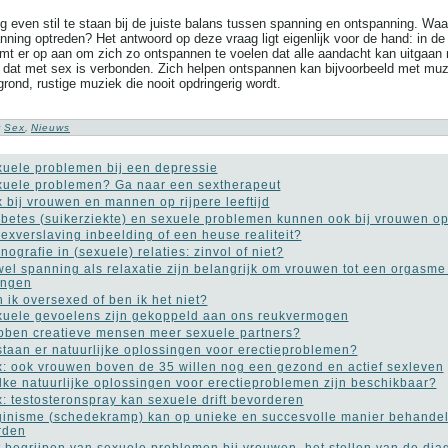
 even stil te staan bij de juiste balans tussen spanning en ontspanning. Waa
nning optreden? Het antwoord op deze vraag ligt eigenlijk voor de hand: in de
mt er op aan om zich zo ontspannen te voelen dat alle aandacht kan uitgaan 
r dat met sex is verbonden. Zich helpen ontspannen kan bijvoorbeeld met mu
grond, rustige muziek die nooit opdringerig wordt.
:
Sex
,
Nieuws
uele problemen bij een depressie
uele problemen? Ga naar een sextherapeut
 bij vrouwen en mannen op rijpere leeftijd
betes (suikerziekte) en sexuele problemen kunnen ook bij vrouwen o
sexverslaving inbeelding of een heuse realiteit?
nografie in (sexuele) relaties: zinvol of niet?
el spanning als relaxatie zijn belangrijk om vrouwen tot een orgasme
engen
 ik oversexed of ben ik het niet?
uele gevoelens zijn gekoppeld aan ons reukvermogen
ben creatieve mensen meer sexuele partners?
taan er natuurlijke oplossingen voor erectieproblemen?
: ook vrouwen boven de 35 willen nog een gezond en actief sexleven
ke natuurlijke oplossingen voor erectieproblemen zijn beschikbaar?
: testosteronspray kan sexuele drift bevorderen
inisme (schedekramp) kan op unieke en succesvolle manier behande
rden
 begrijpen van sexuele problemen bij vrouwen, het stellen van de di