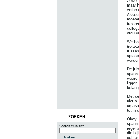
Zowel 
maar h
verhou
Akkoor
moeten
trekke
colleg
vrouwe
We had
(relax
tussen
sprake
worden
De jui
spanni
woord 
liggen
belangr
Met de
niet a
orgasm
tot in 
ZOEKEN
Okay, 
spanni
Search this site:
regel 
die bl
echter 