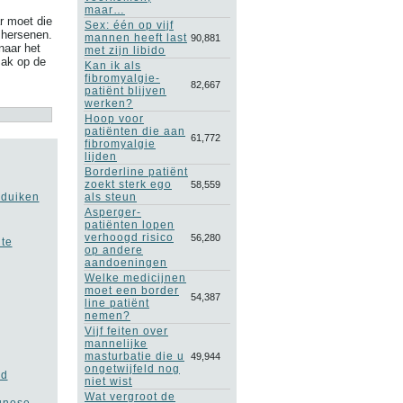
maar…
r moet die
Sex: één op vijf
 hersenen.
mannen heeft last
90,881
naar het
met zijn libido
zak op de
Kan ik als
fibromyalgie-
82,667
patiënt blijven
werken?
Hoop voor
patiënten die aan
61,772
fibromyalgie
lijden
Borderline patiënt
zoekt sterk ego
58,559
pduiken
als steun
Asperger-
patiënten lopen
verhoogd risico
56,280
 te
op andere
aandoeningen
Welke medicijnen
moet een border
54,387
line patiënt
nemen?
Vijf feiten over
mannelijke
masturbatie die u
49,944
ongetwijfeld nog
ld
niet wist
Wat vergroot de
agnose