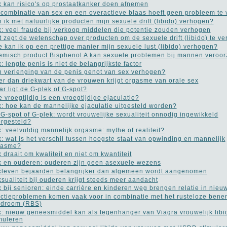
 kan risico's op prostaatkanker doen afnemen
combinatie van sex en een overactieve blaas hoeft geen probleem te
 ik met natuurlijke producten mijn sexuele drift (libido) verhogen?
: veel fraude bij verkoop middelen die potentie zouden verhogen
 zegt de wetenschap over producten om de sexuele drift (libido) te v
 kan ik op een prettige manier mijn sexuele lust (libido) verhogen?
misch product Bisphenol A kan sexuele problemen bij mannen veroo
: lengte penis is niet de belangrijkste factor
 verlenging van de penis genot van sex verhogen?
r dan driekwart van de vrouwen krijgt orgasme van orale sex
r ligt de G-plek of G-spot?
 vroegtijdig is een vroegtijdige ejaculatie?
: hoe kan de mannelijke ejaculatie uitgesteld worden?
G-spot of G-plek: wordt vrouwelijke sexualiteit onnodig ingewikkeld
rgesteld?
: veelvuldig mannelijk orgasme: mythe of realiteit?
: wat is het verschil tussen hoogste staat van opwinding en mannelijk
gasme?
 draait om kwaliteit en niet om kwantiteit
 en ouderen: ouderen zijn geen asexuele wezens
leven bejaarden belangrijker dan algemeen wordt aangenomen
sualiteit bij ouderen krijgt steeds meer aandacht
 bij senioren: einde carrière en kinderen weg brengen relatie in nieu
ctieproblemen komen vaak voor in combinatie met het rusteloze bene
ndroom (RBS)
: nieuw geneesmiddel kan als tegenhanger van Viagra vrouwelijk libi
muleren