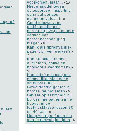
voorkomen, maar…
-
10
Nieuw middel tegen
 vormen
osteoporose: inspuiting
éénmaal per zes
maanden volstaat
-
8
erhogen?
Goed nieuws voor
patiënten die een
beroerte (CVS) of andere
rzaken
vormen van
hersenbeschadiging
kregen
-
8
Kan ik als fibromyalgie-
patiënt blijven werken?
-
7
Kan breakfast in bed
allergieën, astma en
hooikoorts voorkomen?
-
5
Kan cafeïne constipatie
of moeilijke stoelgang
veroorzaken?
-
5
Gewelddadig gedrag bij
borderline patiënten
-
5
Gevaar op zelfmoord bij
border line patiënten het
hoogst in de
leeftijdsklasse tussen 30
we fase
en 40 jaar
-
5
n
Hoop voor patiënten die
aan fibromyalgie lijden
-
5
do