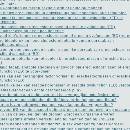
de markt
uwentranen kalmeren sexuele drift of libido bij mannen
: nieuw erectiemiddel in ontwikkeling boekt spectaculaire resultaten
 moet ik eten om erectiestoornissen of erectile dysfunction (ED) te
orkomen?
oholslecht voor erectiestoornissen of erectile dysfunction (ED),
haamsbeweging heeft positief effec
veel kilo’s kunnen erectiestoornissen of erectile dysfunction (ED) ver
e bloeddruk en hoog cholesterolgehalte kunnen oorzaak van
ctiestoornissen
tsen op een ongezonde manier mogelijke oorzaak van erectiestoornis
ctile dysfunction (ED)
tosteron gehalte kan rol spelen bij erectiestoornissen of erectile dysf
D)
mijd tabak, anabole steroïden enzovoort om erectiestoornissen of erec
function (ED) te voorkomen
ess kan een belangrijke factor vormen bij erectiestoornissen of erectil
function (ED)
aarlijke sex kan erectiestoornissen of erectile dysfunction (ED) vero
liefdesverdriet een echte of ingebeelde pijn?
n verbonden aan liefdesverdriet is te vergelijken met fysieke pijn
taan er geneesmiddelen die liefdesverdriet helpen bestrijden?
rom leven getrouwde mannen vaak langer dan vrijgezellen?
eveer 6% van de sexueel getinte dromen heeft betrekking op masturb
4% van de sexueel getinte dromen wordt een orgasme ervaren
ueel getinte dromen verschillend bij mannen dan bij vrouwen
rom hebben mannen minder zin in sex wanneer zij ouder worden?
het normaal dat de omvang van mijn penis verandert met het ouder wo