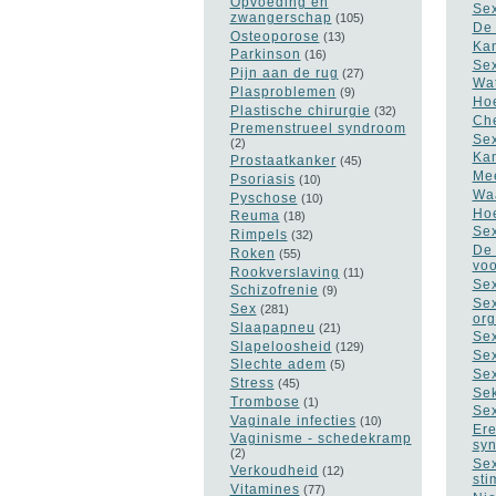
Opvoeding en
Sex
zwangerschap
(105)
De 
Osteoporose
(13)
Kan
Parkinson
(16)
Sex
Pijn aan de rug
(27)
Wat
Plasproblemen
(9)
Hoe
Plastische chirurgie
(32)
Che
Premenstrueel syndroom
Sex
(2)
Kan
Prostaatkanker
(45)
Mee
Psoriasis
(10)
Waa
Pyschose
(10)
Hoe
Reuma
(18)
Sex
Rimpels
(32)
De 
Roken
(55)
voo
Rookverslaving
(11)
Sex
Schizofrenie
(9)
Sex
Sex
(281)
or
Slaapapneu
(21)
Sex
Slapeloosheid
(129)
Sex
Slechte adem
(5)
Sex
Stress
(45)
Sek
Trombose
(1)
Sex
Vaginale infecties
(10)
Ere
Vaginisme - schedekramp
sy
(2)
Sex
Verkoudheid
(12)
sti
Vitamines
(77)