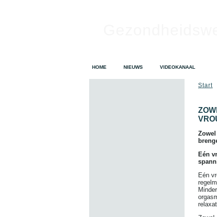
Gezondheidsw
HOME
NIEUWS
VIDEOKANAAL
Start
ZOWE
VRO
Zowel 
breng
Eén vr
spanni
Eén vr
regelm
Minder
orgasm
relaxa