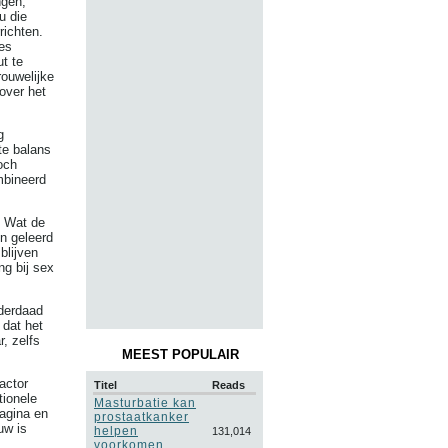
ngen,
u die
richten.
es
t te
rouwelijke
 over het
g
te balans
och
mbineerd
. Wat de
n geleerd
blijven
ng bij sex
nderdaad
 dat het
r, zelfs
MEEST POPULAIR
actor
Titel
Reads
tionele
Masturbatie kan
agina en
prostaatkanker
uw is
helpen
131,014
voorkomen,