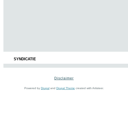
SYNDICATIE
Disclaimer
Powered by
Drupal
and
Drupal Theme
created with Artisteer.