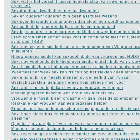
Opvoeding en
Sex: wat is het verschil tussen hoogste staat van opwinding en 
zwangerschap
(105)
orgasme?
Osteoporose
(13)
Sex draait om kwaliteit en niet om kwantiteit
Parkinson
(16)
Sex en ouderen: ouderen zijn geen asexuele wezens
Pijn aan de rug
(27)
Sexleven bejaarden belangrijker dan algemeen wordt aangeno
Plasproblemen
(9)
Seksualiteit bij ouderen krijgt steeds meer aandacht
Plastische chirurgie
(32)
Sex bij senioren: einde carrière en kinderen weg brengen relati
Premenstrueel syndroom
Erectieproblemen komen vaak voor in combinatie met het rustel
(2)
syndroom (RBS)
Prostaatkanker
(45)
Sex: nieuw geneesmiddel kan als tegenhanger van Viagra vrouwe
Psoriasis
(10)
stimuleren
Pyschose
(10)
Nieuw geneesmiddel kan sexueel libido van vrouwen met HSDD 
Reuma
(18)
Sex: nog veel onduidelijkheid over medicijn dat libido van vrou
Rimpels
(32)
Sex: is medicijn om libido van vrouwen te stimuleren daadwerkeli
Roken
(55)
Tweemaal per week sex kan risico's op hartziekten doen afneme
Rookverslaving
(11)
Sex eindigt bij de meeste mensen op de leeftijd van 70 jaar
Schizofrenie
(9)
Geslachtsziekten: genitale herpes komt steeds meer voor
Sex
(281)
Sex: anti-conceptiepil kan leven van vrouwen verlengen
Slaapapneu
(21)
Meeste jongeren beschouwen orale sex niet als sex
Slapeloosheid
(129)
Vrouwen die moeilijk een orgasme krijgen: voer de spierspanni
Slechte adem
(5)
Relaxatie kan vrouwen aan een orgasme helpen
Stress
(45)
Erectiestoornissen: hoe bescherm ik mijn potentie en blijk ik sex
Trombose
(1)
Sex: hoge bloeddruk en cholesterol kunnen door erectiestoornis
afremmen
Vaginale infecties
(10)
Opgelet: ‘gevaarlijkere' vormen van sex kunnen erectiestoornis
Vaginisme - schedekramp
(2)
Mannen met erectiestoornissen hebben minder vaak sex
Verkoudheid
(12)
Sex: regelmatige erecties beste manier om erectiestoornissen t
Vitamines
(77)
Sexueel overdraagbare ziekten: gonorrhea dreigt ongeneesbaar