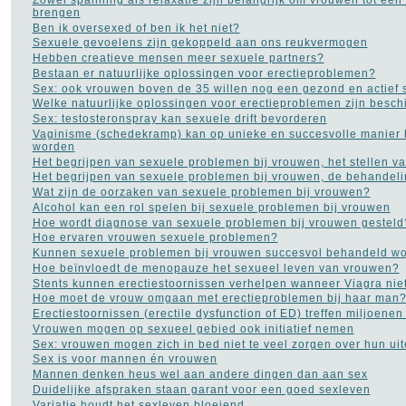
brengen
Ben ik oversexed of ben ik het niet?
TAGS IN CLOUD
Sexuele gevoelens zijn gekoppeld aan ons reukvermogen
Hebben creatieve mensen meer sexuele partners?
Alzheimer
Alcohol
Depressie
Bestaan er natuurlijke oplossingen voor erectieproblemen?
Dieet
Gezondheid
Sex: ook vrouwen boven de 35 willen nog een gezond en actief 
A tot Z
Welke natuurlijke oplossingen voor erectieproblemen zijn besch
Griep
Hart- en
Sex: testosteronspray kan sexuele drift bevorderen
vaatziekten
Kanker
Vaginisme (schedekramp) kan op unieke en succesvolle manier
Opvoeding en zwangerschap
worden
Sex
Slapeloosheid
Het begrijpen van sexuele problemen bij vrouwen, het stellen v
Voedingssupplementen
Het begrijpen van sexuele problemen bij vrouwen, de behandeli
more tags
Wat zijn de oorzaken van sexuele problemen bij vrouwen?
Alcohol kan een rol spelen bij sexuele problemen bij vrouwen
Aambeien speen
(9)
Hoe wordt diagnose van sexuele problemen bij vrouwen gesteld
ADHD
(37)
Hoe ervaren vrouwen sexuele problemen?
Afasie
(4)
Kunnen sexuele problemen bij vrouwen succesvol behandeld w
Alcohol
(86)
Hoe beïnvloedt de menopauze het sexueel leven van vrouwen?
Allergie
(44)
Stents kunnen erectiestoornissen verhelpen wanneer Viagra niet
Alzheimer
(110)
Hoe moet de vrouw omgaan met erectieproblemen bij haar man
Andere vormen van
Erectiestoornissen (erectile dysfunction of ED) treffen miljoene
kanker
(36)
Vrouwen mogen op sexueel gebied ook initiatief nemen
Angstaanvallen
(40)
Sex: vrouwen mogen zich in bed niet te veel zorgen over hun uit
Asperger
(17)
Sex is voor mannen én vrouwen
Autisme
(47)
Mannen denken heus wel aan andere dingen dan aan sex
Bedwateren
(8)
Duidelijke afspraken staan garant voor een goed sexleven
Beroerte
(27)
Variatie houdt het sexleven bloeiend