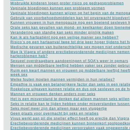
Misbruikte kinderen lopen groter risico op gedragsproblemen
Vaginale bloedingen kunnen een probleem vormen
Vaginale bloedingen kunnen wijzen op het begin van de menop
Gebruik van voorbehoedsmiddelen kan tot onverwacht bloedverl
Kunnen vrouwen in hun menopauze nog een boeiend sexleven 
Orale seks kan gevallen van mond- en keelkanker doen toenem
Verandering van standje kan seks minder pijnlijk maken
Kan ik als hartpatiënt nog een veilige manier sex hebben?
Risico’s op een hartaanval twee tot drie keer hoger tijdens het
Medische gevaren van buitenechtelijke sex mogen niet ondersc
Mag ik Viagra of andere erectiebevorderende medicijnen nemen 
hartproblemen heb?
Sexueel overdraagbare aandoeningen of SOA’s weer in opmars
Mensen van middelbare leeftijd hebben vaker sex zonder gebru
Ruim een kwart mannen en vrouwen op middelbare leeftijd heeft
week sex
Welke fouten moeten mannen vermijden in hun relaties?
Empathie is vaak een belangrijkere factor dan seks in een relati
Roekeloze uitgaven kunnen relatie en dus ook sexleven op de he
Mannen en vrouwen denken anders over seks
Het is een misverstand te denken dat alleen mannen seks willen
Seks in relatie kan te lijden hebben onder misverstanden tusse
Seks moet meer zijn dan alleen maar een vluggertje
Geen plaats voor overmacht bij seks en relaties
Vivus werkt aan pil die sneller effect heeft op erectie dan Viagra
Erectiebevorderende medicijnen kunnen binnenkort spotgoedk
Erectiebevorderende medicijnen veroorzaken vaak ongewenste 