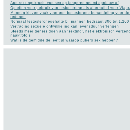
Aantrekkingskracht van sex op jongeren neemt opnieuw af
Opletten voor gebruik van testosterone als alternatief voor Viagr
Mannen kiezen vaak voor een testosterone behandeling voor de
redenen
Normaal testosteronegehalte bij mannen bedraagt 300 tot 1.20
Vertraging sexuele ontwikkeling kan levensduur verlengen
Steeds meer tieners doen aan ‘sexting’, het elektronisch verzen
naaktfoto’s
Wat is de gemiddelde leeftijd waarop pubers sex hebben?