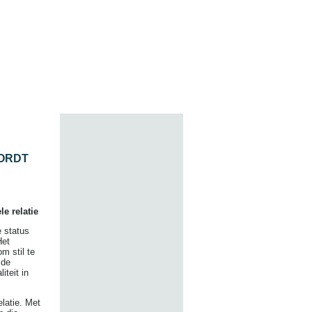
ORDT
le relatie
 status
Het
m stil te
 de
iteit in
elatie. Met