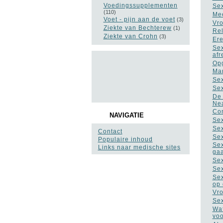
Voedingssupplementen
Sex
(110)
Mee
Voet - pijn aan de voet
(3)
Vro
Ziekte van Bechterew
(1)
Rel
Ziekte van Crohn
(3)
Ere
Sex
af
Opg
Man
Sex
Sex
De 
Nea
Con
NAVIGATIE
Sex
Sex
Contact
Sex
Populaire inhoud
Sex
Links naar medische sites
ga
Sex
Sex
Sex
op 
Vro
Sex
Wat
vo