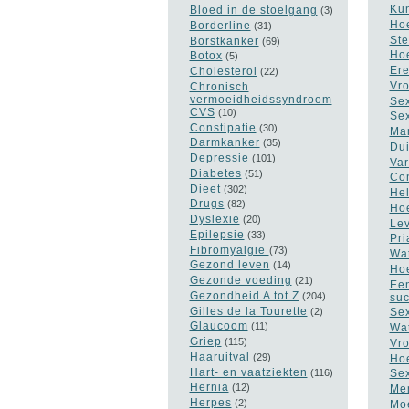
Kun
Bloed in de stoelgang
(3)
Hoe
Borderline
(31)
Ste
Borstkanker
(69)
Hoe
Botox
(5)
Ere
Cholesterol
(22)
Vro
Chronisch
vermoeidheidssyndroom
Sex
CVS
(10)
Sex
Constipatie
(30)
Man
Darmkanker
(35)
Dui
Depressie
(101)
Var
Diabetes
(51)
Con
Dieet
(302)
Hel
Drugs
(82)
Hoe
Dyslexie
(20)
Lev
Epilepsie
(33)
Pri
Fibromyalgie
(73)
Wat
Gezond leven
(14)
Hoe
Gezonde voeding
(21)
Een
Gezondheid A tot Z
(204)
suc
Gilles de la Tourette
(2)
Sex
Glaucoom
(11)
Wat
Griep
(115)
Vro
Haaruitval
(29)
Hoe
Hart- en vaatziekten
(116)
Sex
Hernia
(12)
Men
Herpes
(2)
Moe