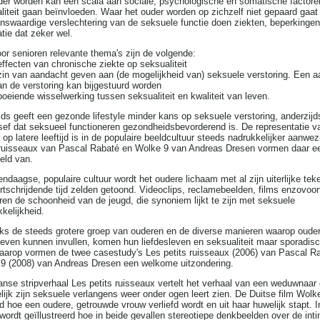
der worden kan een scala aan sociale, psychologische en somatische factore
liteit gaan beïnvloeden. Waar het ouder worden op zichzelf niet gepaard gaat
swaardige verslechtering van de seksuele functie doen ziekten, beperkingen
tie dat zeker wel.
oor senioren relevante thema's zijn de volgende:
effecten van chronische ziekte op seksualiteit
zin van aandacht geven aan (de mogelijkheid van) seksuele verstoring. Een aa
an de verstoring kan bijgestuurd worden
boeiende wisselwerking tussen seksualiteit en kwaliteit van leven.
jds geeft een gezonde lifestyle minder kans op seksuele verstoring, anderzijds
sef dat seksueel functioneren gezondheidsbevorderend is. De representatie va
t op latere leeftijd is in de populaire beeldcultuur steeds nadrukkelijker aanwez
 ruisseaux van Pascal Rabaté en Wolke 9 van Andreas Dresen vormen daar e
eld van.
endaagse, populaire cultuur wordt het oudere lichaam met al zijn uiterlijke te
rtschrijdende tijd zelden getoond. Videoclips, reclamebeelden, films enzovoor
eren de schoonheid van de jeugd, die synoniem lijkt te zijn met seksuele
kkelijkheid.
s de steeds grotere groep van ouderen en de diverse manieren waarop oude
 leven kunnen invullen, komen hun liefdesleven en seksualiteit maar sporadis
aarop vormen de twee casestudy's Les petits ruisseaux (2006) van Pascal R
9 (2008) van Andreas Dresen een welkome uitzondering.
anse stripverhaal Les petits ruisseaux vertelt het verhaal van een weduwnaar 
elijk zijn seksuele verlangens weer onder ogen leert zien. De Duitse film Wolk
ld hoe een oudere, getrouwde vrouw verliefd wordt en uit haar huwelijk stapt. 
 wordt geïllustreerd hoe in beide gevallen stereotiepe denkbeelden over de inti