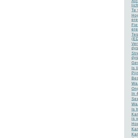
Alc
lic
Te 
Hog
ere
Fie
ere
Tes
(E
Ver
dys
Str
dys
Gev
Is 
Pij
Bes
Waa
Ong
In 
Sex
Waa
Is 
Kan
is 
Hoe
Kan
Kan