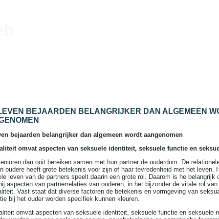
eb
LEVEN BEJAARDEN BELANGRIJKER DAN ALGEMEEN W
GENOMEN
ven bejaarden belangrijker dan algemeen wordt aangenomen
liteit omvat aspecten van seksuele identiteit, seksuele functie en seksue
enioren dan ooit bereiken samen met hun partner de ouderdom. De relationele
n oudere heeft grote betekenis voor zijn of haar tevredenheid met het leven. 
le leven van de partners speelt daarin een grote rol. Daarom is he belangrijk o
bij aspecten van partnerrelaties van ouderen, in het bijzonder de vitale rol van
liteit. Vast staat dat diverse factoren de betekenis en vormgeving van seksual
atie bij het ouder worden specifiek kunnen kleuren.
liteit omvat aspecten van seksuele identiteit, seksuele functie en seksuele r