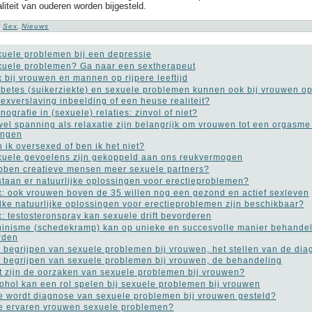
liteit van ouderen worden bijgesteld.
:
Sex
,
Nieuws
uele problemen bij een depressie
uele problemen? Ga naar een sextherapeut
 bij vrouwen en mannen op rijpere leeftijd
betes (suikerziekte) en sexuele problemen kunnen ook bij vrouwen o
sexverslaving inbeelding of een heuse realiteit?
nografie in (sexuele) relaties: zinvol of niet?
el spanning als relaxatie zijn belangrijk om vrouwen tot een orgasme
engen
 ik oversexed of ben ik het niet?
uele gevoelens zijn gekoppeld aan ons reukvermogen
ben creatieve mensen meer sexuele partners?
taan er natuurlijke oplossingen voor erectieproblemen?
: ook vrouwen boven de 35 willen nog een gezond en actief sexleven
ke natuurlijke oplossingen voor erectieproblemen zijn beschikbaar?
: testosteronspray kan sexuele drift bevorderen
inisme (schedekramp) kan op unieke en succesvolle manier behande
rden
 begrijpen van sexuele problemen bij vrouwen, het stellen van de di
 begrijpen van sexuele problemen bij vrouwen, de behandeling
 zijn de oorzaken van sexuele problemen bij vrouwen?
ohol kan een rol spelen bij sexuele problemen bij vrouwen
 wordt diagnose van sexuele problemen bij vrouwen gesteld?
 ervaren vrouwen sexuele problemen?