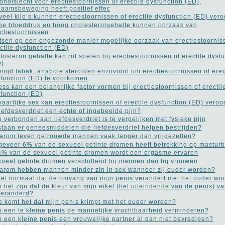
oholslecht voor erectiestoornissen of erectile dysfunction (ED),
haamsbeweging heeft positief effec
veel kilo’s kunnen erectiestoornissen of erectile dysfunction (ED) ver
e bloeddruk en hoog cholesterolgehalte kunnen oorzaak van
ctiestoornissen
tsen op een ongezonde manier mogelijke oorzaak van erectiestoornis
ctile dysfunction (ED)
tosteron gehalte kan rol spelen bij erectiestoornissen of erectile dysf
D)
mijd tabak, anabole steroïden enzovoort om erectiestoornissen of erec
function (ED) te voorkomen
ess kan een belangrijke factor vormen bij erectiestoornissen of erectil
function (ED)
aarlijke sex kan erectiestoornissen of erectile dysfunction (ED) vero
liefdesverdriet een echte of ingebeelde pijn?
n verbonden aan liefdesverdriet is te vergelijken met fysieke pijn
taan er geneesmiddelen die liefdesverdriet helpen bestrijden?
rom leven getrouwde mannen vaak langer dan vrijgezellen?
eveer 6% van de sexueel getinte dromen heeft betrekking op masturb
4% van de sexueel getinte dromen wordt een orgasme ervaren
ueel getinte dromen verschillend bij mannen dan bij vrouwen
rom hebben mannen minder zin in sex wanneer zij ouder worden?
het normaal dat de omvang van mijn penis verandert met het ouder wo
 het zijn dat de kleur van mijn eikel (het uiteindende van de penis) va
veranderd?
 komt het dat mijn penis krimpt met het ouder worden?
 een te kleine penis de mannelijke vruchtbaarheid verminderen?
 een kleine penis een vrouwelijke partner al dan niet bevredigen?