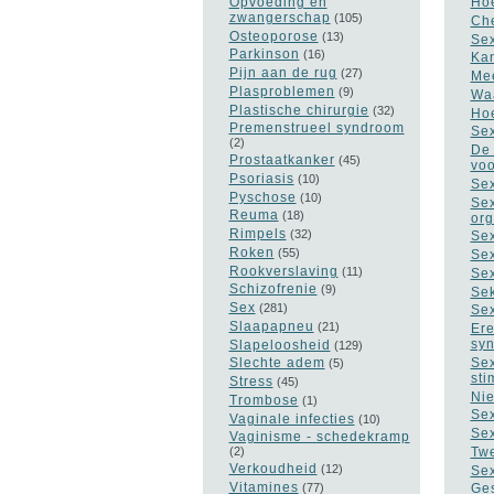
Opvoeding en
Hoe
zwangerschap
(105)
Che
Osteoporose
(13)
Sex
Parkinson
(16)
Kan
Pijn aan de rug
(27)
Mee
Plasproblemen
(9)
Waa
Plastische chirurgie
(32)
Hoe
Premenstrueel syndroom
Sex
(2)
De 
Prostaatkanker
(45)
voo
Psoriasis
(10)
Sex
Pyschose
(10)
Sex
Reuma
(18)
or
Rimpels
(32)
Sex
Roken
(55)
Sex
Rookverslaving
(11)
Sex
Schizofrenie
(9)
Sek
Sex
(281)
Sex
Slaapapneu
(21)
Ere
sy
Slapeloosheid
(129)
Sex
Slechte adem
(5)
sti
Stress
(45)
Nie
Trombose
(1)
Sex
Vaginale infecties
(10)
Sex
Vaginisme - schedekramp
Twe
(2)
Verkoudheid
(12)
Sex
Vitamines
(77)
Ges