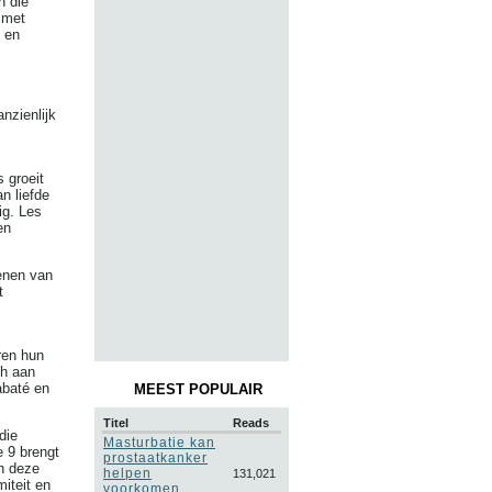
n die
 met
 en
nzienlijk
 groeit
n liefde
ig. Les
en
kenen van
t
ren hun
ch aan
abaté en
MEEST POPULAIR
Titel
Reads
die
Masturbatie kan
e 9 brengt
prostaatkanker
In deze
helpen
131,021
miteit en
voorkomen,