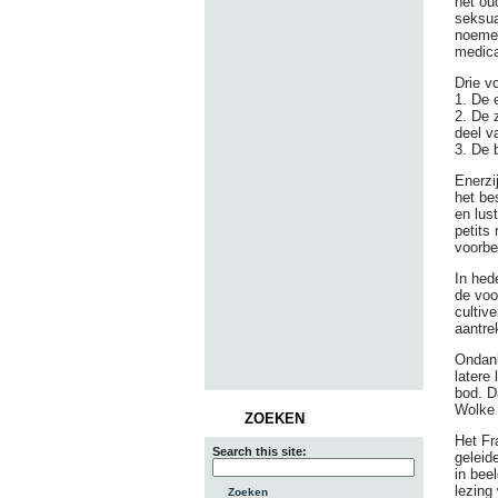
het ou
seksua
noemen
medica
Drie v
1. De 
2. De 
deel v
3. De 
Enerzi
het be
en lus
petits
voorbe
In hed
de voo
cultiv
aantre
Ondank
latere
bod. D
Wolke 
ZOEKEN
Het Fr
Search this site:
geleid
in bee
lezing