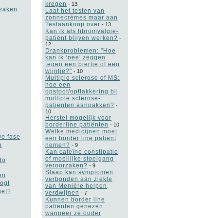
kregen
-
13
rzaken
Laat het testen van
zonnecrèmes maar aan
Testaankoop over
-
13
Kan ik als fibromyalgie-
patiënt blijven werken?
-
12
Drankproblemen: "Hoe
kan ik ‘nee' zeggen
tegen een biertje of een
wijntje?"
-
10
Multiple sclerose of MS:
hoe een
opstoot/opflakkering bij
multiple sclerose-
patiënten aanpakken?
-
10
Herstel mogelijk voor
borderline patiënten
-
10
Welke medicijnen moet
we fase
een border line patiënt
nemen?
n
-
9
Kan cafeïne constipatie
of moeilijke stoelgang
do
veroorzaken?
-
9
Slaap kan symptomen
en
verbonden aan ziekte
ogt
van Menière helpen
ief?
verdwijnen
-
7
Kunnen border line
patiënten genezen
wanneer ze ouder