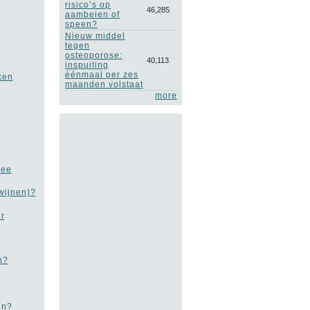
risico’s op
46,285
aambeien of
speen?
Nieuw middel
tegen
osteoporose:
40,113
inspuiting
éénmaal per zes
ken
maanden volstaat
more
mee
wijnen)?
r
n?
en?