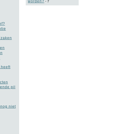
worden?
-
7
ef?
tie
rzaken
men
en
t
 heeft
ecten
ende pil
 nog niet