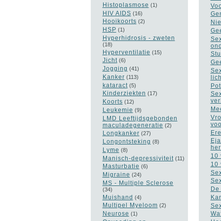
Histoplasmose
(1)
Voo
HIV AIDS
(16)
Gen
Hooikoorts
(2)
Nie
HSP
(1)
Gee
Hyperhidrosis - zweten
Sex
(18)
on
Hyperventilatie
(15)
Stu
Jicht
(6)
Gee
Jogging
(41)
Sex
Kanker
(113)
lic
kataract
(5)
Pot
Kinderziekten
(17)
Sex
ver
Koorts
(12)
Mee
Leukemie
(9)
Vro
LMD Leeftijdsgebonden
vo
maculadegeneratie
(2)
Ere
Longkanker
(27)
Eja
Longontsteking
(8)
he
Lyme
(8)
10 
Manisch-depressiviteit
(11)
10 
Masturbatie
(6)
Sex
Migraine
(24)
Sex
MS - Multiple Sclerose
De 
(34)
Muishand
Kan
(4)
Multipel Myeloom
Sex
(2)
Neurose
Wat
(1)