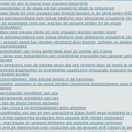
rspel bij sex is vooral voor vrouwen belangrijk
eesmiddel in de maak om het vrouwelijk libido te stimuleren
uwe libido pil voor vrouwen kan ingezet worden in de strijd tegen HS
n eensgezindheid over nieuw medicijn voor stimuleren vrouwelijk lib
 en problemen rond sex: wat kan de sexuele driften bij de vrouw
derdrukken?
dies rond nieuwe libido pil voor vrouwen worden verder gezet
n eensgezindheid over nieuw medicijn voor stimuleren vrouwelijk lib
: sexueel genot kan worden verstoord door boeren, scheten en ander
haamsgeluiden
entiemiddel van Vivus werkt twee keer zo sneller als Viagra
: spray voor behandeling van vroegtijdige ejaculatie kan sexueel ver
lengen
r gegevens over de nieuwe spray die sex verlengt door de penis te v
egtijdig klaarkomen of vroegtijdige zaadlozing (ejaculatio praecox) k
orkomen worden
ctieproblemen: elke erectie begint in de hersenen
culatie: zenuwen in de penis zenden chemische boodschappen naar 
rsenen
verrrasende voordelen van sex
verrassende voordelen van sex
 kan de stress helpen verlagen
 kan risico's op prostaatkanker doen afnemen
combinatie van sex en een overactieve blaas hoeft geen probleem te
 ik met natuurlijke producten mijn sexuele drift (libido) verhogen?
: veel fraude bij verkoop middelen die potentie zouden verhogen
 zegt de wetenschap over producten om de sexuele drift (libido) te v