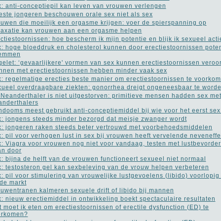
: anti-conceptiepil kan leven van vrouwen verlengen
ste jongeren beschouwen orale sex niet als sex
uwen die moeilijk een orgasme krijgen: voer de spierspanning op
axatie kan vrouwen aan een orgasme helpen
ctiestoornissen: hoe bescherm ik mijn potentie en blijk ik sexueel acti
: hoge bloeddruk en cholesterol kunnen door erectiestoornissen poten
remmen
elet: ‘gevaarlijkere' vormen van sex kunnen erectiestoornissen veroo
nen met erectiestoornissen hebben minder vaak sex
: regelmatige erecties beste manier om erectiestoornissen te voorko
ueel overdraagbare ziekten: gonorrhea dreigt ongeneesbaar te word
Neanderthaler is niet uitgestorven: primitieve mensen hadden sex me
nderthalers
dooms meest gebruikt anti-conceptiemiddel bij wie voor het eerst sex
: jongens steeds minder bezorgd dat meisje zwanger wordt
: jongeren raken steeds beter vertrouwd met voorbehoedsmiddelen
: pil voor verhogen lust in sex bij vrouwen heeft vervelende neveneff
: Viagra voor vrouwen nog niet voor vandaag, testen met lustbevorder
an door
: bijna de helft van de vrouwen functioneert sexueel niet normaal
: testosteron gel kan sexbeleving van de vrouw helpen verbeteren
: pil voor stimulering van vrouwelijke lustgevoelens (libido) voorlopig
de markt
uwentranen kalmeren sexuele drift of libido bij mannen
: nieuw erectiemiddel in ontwikkeling boekt spectaculaire resultaten
 moet ik eten om erectiestoornissen of erectile dysfunction (ED) te
orkomen?