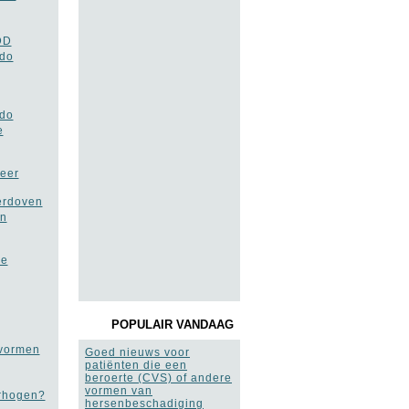
DD
ido
ido
e
keer
erdoven
an
de
POPULAIR VANDAAG
 vormen
Goed nieuws voor
patiënten die een
beroerte (CVS) of andere
vormen van
erhogen?
hersenbeschadiging