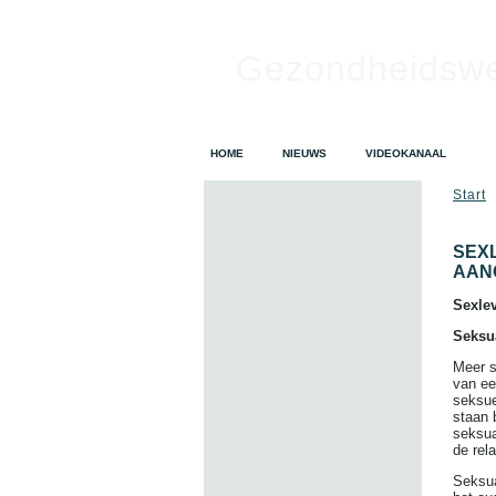
Gezondheidsw
HOME
NIEUWS
VIDEOKANAAL
Start
SEX
AAN
Sexle
Seksua
Meer s
van ee
seksue
staan 
seksua
de rel
Seksua