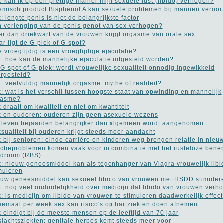
 kan ik op een prettige manier mijn sexuele lust (libido) verhogen?
misch product Bisphenol A kan sexuele problemen bij mannen veroo
: lengte penis is niet de belangrijkste factor
 verlenging van de penis genot van sex verhogen?
r dan driekwart van de vrouwen krijgt orgasme van orale sex
r ligt de G-plek of G-spot?
 vroegtijdig is een vroegtijdige ejaculatie?
: hoe kan de mannelijke ejaculatie uitgesteld worden?
G-spot of G-plek: wordt vrouwelijke sexualiteit onnodig ingewikkeld
rgesteld?
: veelvuldig mannelijk orgasme: mythe of realiteit?
: wat is het verschil tussen hoogste staat van opwinding en mannelijk
gasme?
 draait om kwaliteit en niet om kwantiteit
 en ouderen: ouderen zijn geen asexuele wezens
leven bejaarden belangrijker dan algemeen wordt aangenomen
sualiteit bij ouderen krijgt steeds meer aandacht
 bij senioren: einde carrière en kinderen weg brengen relatie in nieu
ctieproblemen komen vaak voor in combinatie met het rusteloze bene
ndroom (RBS)
: nieuw geneesmiddel kan als tegenhanger van Viagra vrouwelijk libi
muleren
uw geneesmiddel kan sexueel libido van vrouwen met HSDD stimuler
: nog veel onduidelijkheid over medicijn dat libido van vrouwen verho
: is medicijn om libido van vrouwen te stimuleren daadwerkelijk effect
emaal per week sex kan risico's op hartziekten doen afnemen
 eindigt bij de meeste mensen op de leeftijd van 70 jaar
lachtsziekten: genitale herpes komt steeds meer voor