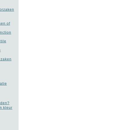
oorzaken
sen of
unction
tile
e
orzaken
atie
rden?
n kleur