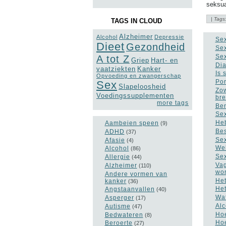
seksua
| Tags
TAGS IN CLOUD
Alzheimer
Alcohol
Depressie
Sex
Dieet
Gezondheid
Sex
Sex
A tot Z
Griep
Hart- en
Dia
vaatziekten
Kanker
Is 
Opvoeding en zwangerschap
Por
Sex
Slapeloosheid
Zow
Voedingssupplementen
br
more tags
Ben
Sex
Heb
Aambeien speen
(9)
Bes
ADHD
(37)
Sex
Afasie
(4)
Wel
Alcohol
(86)
Sex
Allergie
(44)
Vag
Alzheimer
(110)
wo
Andere vormen van
Het
kanker
(36)
Het
Angstaanvallen
(40)
Wat
Asperger
(17)
Alc
Autisme
(47)
Hoe
Bedwateren
(8)
Hoe
Beroerte
(27)