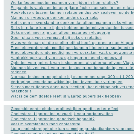
Welke fouten moeten mannen vermijden in hun relaties?
Empathie is vaak een belangrijkere factor dan seks in een relati
Roekeloze uitgaven kunnen relatie en dus ook sexleven op de he
Mannen en vrouwen denken anders over seks
Het is een misverstand te denken dat alleen mannen seks willen
Seks in relatie kan te lijden hebben onder misverstanden tusse
Seks moet meer zijn dan alleen maar een vluggertje
Geen plaats voor overmacht bij seks en relaties
Vivus werkt aan pil die sneller effect heeft op erectie dan Viagra
Erectiebevorderende medicijnen kunnen binnenkort spotgoedk
Erectiebevorderende medicijnen veroorzaken vaak ongewenste 
Aantrekkingskracht van sex op jongeren neemt opnieuw af
Opletten voor gebruik van testosterone als alternatief voor Viagr
Mannen kiezen vaak voor een testosterone behandeling voor de
redenen
Normaal testosteronegehalte bij mannen bedraagt 300 tot 1.20
Vertraging sexuele ontwikkeling kan levensduur verlengen
Steeds meer tieners doen aan ‘sexting’, het elektronisch verzen
naaktfoto’s
Wat is de gemiddelde leeftijd waarop pubers sex hebben?
Gecombineerde cholesterolbestrijder geeft sterker effect
Cholesterol Liporoteine gevaarlijk voor hartaanvallen
Cholesterol Liporoteine genetisch bepaald?
Veel misverstanden rond cholesterol
Laag cholesterolgehalte kan sommige prostaatkankers voorkom