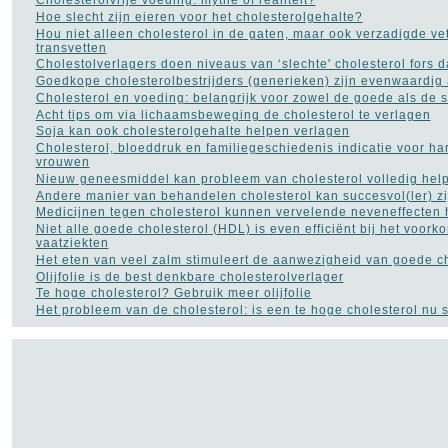
Cholesterolvrije voeding: mythe of realiteit?
Hoe slecht zijn eieren voor het cholesterolgehalte?
Hou niet alleen cholesterol in de gaten, maar ook verzadigde ve
transvetten
Cholestolverlagers doen niveaus van ‘slechte' cholesterol fors d
Goedkope cholesterolbestrijders (generieken) zijn evenwaardig
Cholesterol en voeding: belangrijk voor zowel de goede als de s
Acht tips om via lichaamsbeweging de cholesterol te verlagen
Soja kan ook cholesterolgehalte helpen verlagen
Cholesterol, bloeddruk en familiegeschiedenis indicatie voor ha
vrouwen
Nieuw geneesmiddel kan probleem van cholesterol volledig hel
Andere manier van behandelen cholesterol kan succesvol(ler) zi
Medicijnen tegen cholesterol kunnen vervelende neveneffecten
Niet alle goede cholesterol (HDL) is even efficiënt bij het voork
vaatziekten
Het eten van veel zalm stimuleert de aanwezigheid van goede ch
Olijfolie is de best denkbare cholesterolverlager
Te hoge cholesterol? Gebruik meer olijfolie
Het probleem van de cholesterol: is een te hoge cholesterol nu s