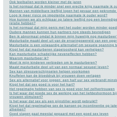
Ook teelballen worden kleiner met de jaren
Is het normaal dat ik minder snel een erectie krijg naarmate ik 
Mannen van middelbare leeftijd lopen het gevaar een gekromde p
Loop ik meer risico op impotentie naarmate ik ouder word?
Hoe kunnen we als echtpaar op latere leeftijd nog een bevredi
relatie hebben?
Is het normaal dat mijn penis met het ouder worden minder goed
Oudere mannen kunnen hun partners nog steeds bevredigen
Ben ik abnormaal omdat ik binnen mijn huwelijk nog masturbeer
Masturbatie maakt deel uit van de ervaringswereld van een opg
Masturbatie is een volwaardig alternatief om sexuele spanning 
Klopt het dat masturberen slapeloosheid kan verhelpen?
Kan masturbatie schadelijke neveneffecten hebben?
Waarom masturbeer ik?
Moet ik mijn kinderen verbieden om te masturberen?
Maakt masturbatie deel uit van een normaal sexueel leven?
Sex kan stressverschijnselen helpen voorkomen
Knuffelen kan de bloeddruk bij vrouwen doen verlagen
Sex als alternatief voor joggen: een half uur sex verbrandt mins
Klopt het dat sex goed is voor het hart?
Het regelmatig hebben van sex is goed voor het zelfvertrouwen
Is het waar dat goede sex de werking van het liefdeshormoon b
vrouwen stimuleert?
Is het waar dat sex als een pijnstiller wordt gebruikt?
Klopt het dat regelmatige sex de kansen op incontinentie op later
afnemen?
Goed slapen gaat meestal gepaard met een goed sex leven