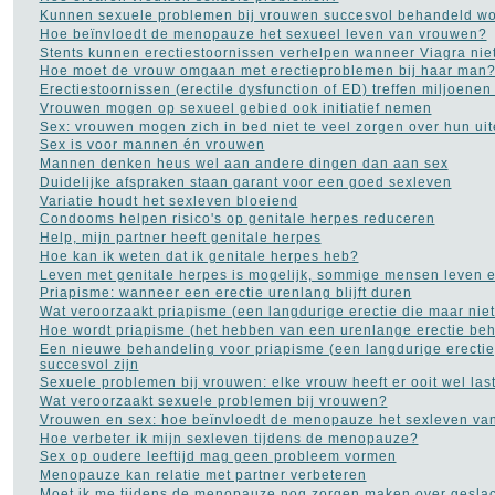
Bloed in de stoelgang
(3)
Kunnen sexuele problemen bij vrouwen succesvol behandeld w
Borderline
(31)
Hoe beïnvloedt de menopauze het sexueel leven van vrouwen?
Borstkanker
(69)
Stents kunnen erectiestoornissen verhelpen wanneer Viagra niet
Botox
(5)
Hoe moet de vrouw omgaan met erectieproblemen bij haar man
Cholesterol
(22)
Erectiestoornissen (erectile dysfunction of ED) treffen miljoene
Chronisch
Vrouwen mogen op sexueel gebied ook initiatief nemen
vermoeidheidssyndroom
Sex: vrouwen mogen zich in bed niet te veel zorgen over hun uit
CVS
(10)
Sex is voor mannen én vrouwen
Constipatie
(30)
Mannen denken heus wel aan andere dingen dan aan sex
Darmkanker
(35)
Duidelijke afspraken staan garant voor een goed sexleven
Depressie
(101)
Variatie houdt het sexleven bloeiend
Diabetes
(51)
Condooms helpen risico's op genitale herpes reduceren
Dieet
(302)
Help, mijn partner heeft genitale herpes
Drugs
(82)
Hoe kan ik weten dat ik genitale herpes heb?
Dyslexie
(20)
Leven met genitale herpes is mogelijk, sommige mensen leven e
Epilepsie
(33)
Priapisme: wanneer een erectie urenlang blijft duren
Fibromyalgie
(73)
Wat veroorzaakt priapisme (een langdurige erectie die maar niet
Gezond leven
(14)
Hoe wordt priapisme (het hebben van een urenlange erectie be
Gezonde voeding
(21)
Een nieuwe behandeling voor priapisme (een langdurige erectie
Gezondheid A tot Z
(204)
succesvol zijn
Gilles de la Tourette
(2)
Sexuele problemen bij vrouwen: elke vrouw heeft er ooit wel las
Glaucoom
(11)
Wat veroorzaakt sexuele problemen bij vrouwen?
Griep
(115)
Vrouwen en sex: hoe beïnvloedt de menopauze het sexleven va
Haaruitval
(29)
Hoe verbeter ik mijn sexleven tijdens de menopauze?
Hart- en vaatziekten
(116)
Sex op oudere leeftijd mag geen probleem vormen
Hernia
(12)
Menopauze kan relatie met partner verbeteren
Herpes
(2)
Moet ik me tijdens de menopauze nog zorgen maken over geslac