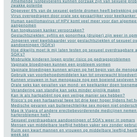
Afnemende lustgevoelens kunnen oorzaak zijn van sexuele pro
zwakke potentie
Ongeveer 6% van de sexueel getinte dromen heeft betrekking op
Virus overgedragen door orale sex gevaarlijker voor keelkanker
Human papillomavirus of HPV komt veel meer voor dan algemee
aangenomen
Kan tongkussen kanker veroorzaken?
Geslachtsziekten: syfilis en gonorrhea (druiper) zijn weer in op
Jongeren veel kwetsbaarder voor geslachtsziekten of sexueel o
aandoeningen (SOA’s)
Hoe dikwijls moet ik mij laten testen op sexueel overdraagbare
SOA’s?
Misbruikte kinderen lopen groter risico op gedragsproblemen
Vaginale bloedingen kunnen een probleem vormen
Vaginale bloedingen kunnen wijzen op het begin van de menop
Gebruik van voorbehoedsmiddelen kan tot onverwacht bloedverl
Kunnen vrouwen in hun menopauze nog een boeiend sexleven 
Orale seks kan gevallen van mond- en keelkanker doen toenem
Verandering van standje kan seks minder pijnlijk maken
Kan ik als hartpatiënt nog een veilige manier sex hebben?
Risico’s op een hartaanval twee tot drie keer hoger tijdens het
Medische gevaren van buitenechtelijke sex mogen niet ondersc
Mag ik Viagra of andere erectiebevorderende medicijnen nemen 
hartproblemen heb?
Sexueel overdraagbare aandoeningen of SOA’s weer in opmars
Mensen van middelbare leeftijd hebben vaker sex zonder gebru
Ruim een kwart mannen en vrouwen op middelbare leeftijd heeft
week sex