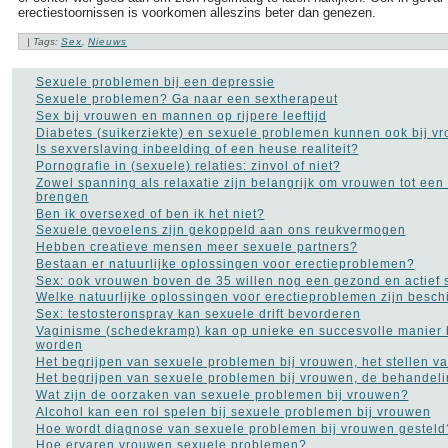
erectiestoornissen is voorkomen alleszins beter dan genezen.
TAGS IN CLOUD
| Tags:
Sex
,
Nieuws
Alzheimer
Alcohol
Depressie
Sexuele problemen bij een depressie
Dieet
Gezondheid
Sexuele problemen? Ga naar een sextherapeut
A tot Z
Sex bij vrouwen en mannen op rijpere leeftijd
Griep
Hart- en
Diabetes (suikerziekte) en sexuele problemen kunnen ook bij v
vaatziekten
Kanker
Is sexverslaving inbeelding of een heuse realiteit?
Opvoeding en zwangerschap
Sex
Pornografie in (sexuele) relaties: zinvol of niet?
Slapeloosheid
Zowel spanning als relaxatie zijn belangrijk om vrouwen tot een
Voedingssupplementen
brengen
more tags
Ben ik oversexed of ben ik het niet?
Sexuele gevoelens zijn gekoppeld aan ons reukvermogen
Aambeien speen
(9)
Hebben creatieve mensen meer sexuele partners?
ADHD
(37)
Bestaan er natuurlijke oplossingen voor erectieproblemen?
Afasie
(4)
Sex: ook vrouwen boven de 35 willen nog een gezond en actief 
Alcohol
(86)
Welke natuurlijke oplossingen voor erectieproblemen zijn besch
Allergie
(44)
Sex: testosteronspray kan sexuele drift bevorderen
Alzheimer
(110)
Vaginisme (schedekramp) kan op unieke en succesvolle manier
Andere vormen van
worden
kanker
(36)
Het begrijpen van sexuele problemen bij vrouwen, het stellen v
Angstaanvallen
(40)
Het begrijpen van sexuele problemen bij vrouwen, de behandeli
Asperger
(17)
Wat zijn de oorzaken van sexuele problemen bij vrouwen?
Autisme
(47)
Alcohol kan een rol spelen bij sexuele problemen bij vrouwen
Bedwateren
(8)
Hoe wordt diagnose van sexuele problemen bij vrouwen gesteld
Beroerte
(27)
Hoe ervaren vrouwen sexuele problemen?