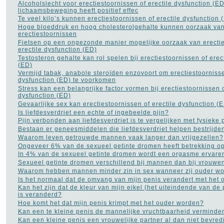
Alcoholslecht voor erectiestoornissen of erectile dysfunction (ED
lichaamsbeweging heeft positief effec
Te veel kilo’s kunnen erectiestoornissen of erectile dysfunction
Hoge bloeddruk en hoog cholesterolgehalte kunnen oorzaak va
erectiestoornissen
Fietsen op een ongezonde manier mogelijke oorzaak van erectie
erectile dysfunction (ED)
Testosteron gehalte kan rol spelen bij erectiestoornissen of erec
(ED)
Vermijd tabak, anabole steroïden enzovoort om erectiestoornisse
dysfunction (ED) te voorkomen
Stress kan een belangrijke factor vormen bij erectiestoornissen o
dysfunction (ED)
Gevaarlijke sex kan erectiestoornissen of erectile dysfunction (
Is liefdesverdriet een echte of ingebeelde pijn?
Pijn verbonden aan liefdesverdriet is te vergelijken met fysieke p
Bestaan er geneesmiddelen die liefdesverdriet helpen bestrijde
Waarom leven getrouwde mannen vaak langer dan vrijgezellen?
Ongeveer 6% van de sexueel getinte dromen heeft betrekking op
In 4% van de sexueel getinte dromen wordt een orgasme ervare
Sexueel getinte dromen verschillend bij mannen dan bij vrouwe
Waarom hebben mannen minder zin in sex wanneer zij ouder w
Is het normaal dat de omvang van mijn penis verandert met het
Kan het zijn dat de kleur van mijn eikel (het uiteindende van de 
is veranderd?
Hoe komt het dat mijn penis krimpt met het ouder worden?
Kan een te kleine penis de mannelijke vruchtbaarheid verminde
Kan een kleine penis een vrouwelijke partner al dan niet bevre