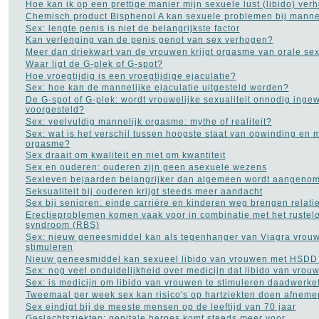
Opvoeding en
Hoe kan ik op een prettige manier mijn sexuele lust (libido) ver
zwangerschap
(105)
Chemisch product Bisphenol A kan sexuele problemen bij mann
Osteoporose
(13)
Sex: lengte penis is niet de belangrijkste factor
Parkinson
(16)
Kan verlenging van de penis genot van sex verhogen?
Pijn aan de rug
(27)
Meer dan driekwart van de vrouwen krijgt orgasme van orale se
Plasproblemen
(9)
Waar ligt de G-plek of G-spot?
Plastische chirurgie
(32)
Hoe vroegtijdig is een vroegtijdige ejaculatie?
Premenstrueel syndroom
Sex: hoe kan de mannelijke ejaculatie uitgesteld worden?
(2)
De G-spot of G-plek: wordt vrouwelijke sexualiteit onnodig inge
Prostaatkanker
(45)
voorgesteld?
Psoriasis
(10)
Sex: veelvuldig mannelijk orgasme: mythe of realiteit?
Pyschose
(10)
Sex: wat is het verschil tussen hoogste staat van opwinding en 
Reuma
(18)
orgasme?
Rimpels
(32)
Sex draait om kwaliteit en niet om kwantiteit
Roken
(55)
Sex en ouderen: ouderen zijn geen asexuele wezens
Rookverslaving
(11)
Sexleven bejaarden belangrijker dan algemeen wordt aangeno
Schizofrenie
(9)
Seksualiteit bij ouderen krijgt steeds meer aandacht
Sex
(281)
Sex bij senioren: einde carrière en kinderen weg brengen relati
Slaapapneu
(21)
Erectieproblemen komen vaak voor in combinatie met het rustel
Slapeloosheid
(129)
syndroom (RBS)
Slechte adem
(5)
Sex: nieuw geneesmiddel kan als tegenhanger van Viagra vrouwe
Stress
stimuleren
(45)
Trombose
Nieuw geneesmiddel kan sexueel libido van vrouwen met HSDD 
(1)
Vaginale infecties
Sex: nog veel onduidelijkheid over medicijn dat libido van vrou
(10)
Vaginisme - schedekramp
Sex: is medicijn om libido van vrouwen te stimuleren daadwerkeli
(2)
Tweemaal per week sex kan risico's op hartziekten doen afneme
Verkoudheid
(12)
Sex eindigt bij de meeste mensen op de leeftijd van 70 jaar
Vitamines
(77)
Geslachtsziekten: genitale herpes komt steeds meer voor