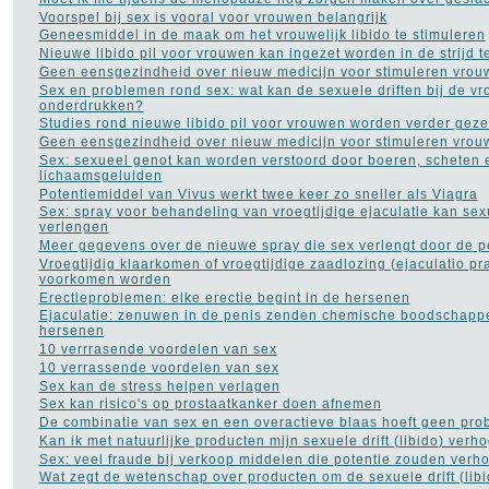
Histoplasmose
(1)
Voorspel bij sex is vooral voor vrouwen belangrijk
HIV AIDS
(16)
Geneesmiddel in de maak om het vrouwelijk libido te stimuleren
Hooikoorts
(2)
Nieuwe libido pil voor vrouwen kan ingezet worden in de strijd
HSP
(1)
Geen eensgezindheid over nieuw medicijn voor stimuleren vrouwe
Hyperhidrosis - zweten
Sex en problemen rond sex: wat kan de sexuele driften bij de v
(18)
onderdrukken?
Hyperventilatie
(15)
Studies rond nieuwe libido pil voor vrouwen worden verder geze
Jicht
(6)
Geen eensgezindheid over nieuw medicijn voor stimuleren vrouwe
Jogging
(41)
Sex: sexueel genot kan worden verstoord door boeren, scheten 
Kanker
(113)
lichaamsgeluiden
kataract
(5)
Potentiemiddel van Vivus werkt twee keer zo sneller als Viagra
Kinderziekten
(17)
Sex: spray voor behandeling van vroegtijdige ejaculatie kan sex
Koorts
(12)
verlengen
Leukemie
(9)
Meer gegevens over de nieuwe spray die sex verlengt door de p
LMD Leeftijdsgebonden
Vroegtijdig klaarkomen of vroegtijdige zaadlozing (ejaculatio p
maculadegeneratie
(2)
voorkomen worden
Longkanker
(27)
Erectieproblemen: elke erectie begint in de hersenen
Longontsteking
(8)
Ejaculatie: zenuwen in de penis zenden chemische boodschapp
hersenen
Lyme
(8)
10 verrrasende voordelen van sex
Manisch-depressiviteit
(11)
10 verrassende voordelen van sex
Masturbatie
(6)
Sex kan de stress helpen verlagen
Migraine
(24)
Sex kan risico's op prostaatkanker doen afnemen
MS - Multiple Sclerose
(34)
De combinatie van sex en een overactieve blaas hoeft geen pro
Muishand
(4)
Kan ik met natuurlijke producten mijn sexuele drift (libido) verh
Multipel Myeloom
(2)
Sex: veel fraude bij verkoop middelen die potentie zouden verh
Neurose
(1)
Wat zegt de wetenschap over producten om de sexuele drift (lib