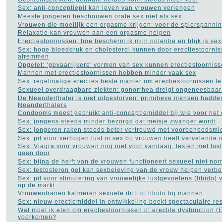
Voedingssupplementen
Sex: anti-conceptiepil kan leven van vrouwen verlengen
(110)
Meeste jongeren beschouwen orale sex niet als sex
Voet - pijn aan de voet
(3)
Vrouwen die moeilijk een orgasme krijgen: voer de spierspanni
Ziekte van Bechterew
(1)
Relaxatie kan vrouwen aan een orgasme helpen
Ziekte van Crohn
(3)
Erectiestoornissen: hoe bescherm ik mijn potentie en blijk ik sex
Sex: hoge bloeddruk en cholesterol kunnen door erectiestoornis
afremmen
Opgelet: ‘gevaarlijkere' vormen van sex kunnen erectiestoornis
Mannen met erectiestoornissen hebben minder vaak sex
Sex: regelmatige erecties beste manier om erectiestoornissen t
Sexueel overdraagbare ziekten: gonorrhea dreigt ongeneesbaar
De Neanderthaler is niet uitgestorven: primitieve mensen hadde
Neanderthalers
Condooms meest gebruikt anti-conceptiemiddel bij wie voor het e
NAVIGATIE
Sex: jongens steeds minder bezorgd dat meisje zwanger wordt
Sex: jongeren raken steeds beter vertrouwd met voorbehoedsmi
Contact
Sex: pil voor verhogen lust in sex bij vrouwen heeft vervelende 
Populaire inhoud
Sex: Viagra voor vrouwen nog niet voor vandaag, testen met lus
Links naar medische sites
gaan door
Sex: bijna de helft van de vrouwen functioneert sexueel niet no
Sex: testosteron gel kan sexbeleving van de vrouw helpen verbe
Sex: pil voor stimulering van vrouwelijke lustgevoelens (libido) 
op de markt
Vrouwentranen kalmeren sexuele drift of libido bij mannen
Sex: nieuw erectiemiddel in ontwikkeling boekt spectaculaire re
Wat moet ik eten om erectiestoornissen of erectile dysfunction (
voorkomen?