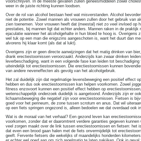
voorschrijven. In de meeste gevallen zullen geneesmiddelen zowel cholest
weer in de juiste richting kunnen loodsen.
Over de rol van alcohol bestaan heel wat misverstanden. Alcohol bevordert
niet de potentie. Zowel mannen als vrouwen zullen door het gebruik van al
zien toenemen. Voor vrouwen heeft dat (meestal) niet zo veel invloed op 
prestaties, bij mannen ligt dat echter anders. Mannen raken in de praktijk 
ejaculatie wanneer het alcoholgehalte in hun bloed te hoog is. Overigens z
wel tuk op een man die enigszins aangeschoten is, want het duurt dan me
alvorens hij klaar komt (als dat al lukt).
Overigens zijn er geen directe aanwijzingen dat het matig drinken van bier,
drank erectiestoornissen veroorzaakt. Anderzijds kan zwaar drinken leiden
leverbeschadiging, want in een volgende fase kan leiden tot beschadigin
uiteindelijk tot erectiestoornissen. Die erectiestoornissen kunnen bovendie
van andere neveneffecten als gevolg van het alcoholgebruik.
Het zal duidelijk zijn dat regelmatige levensbeweging een positief effect op
hebben en dus ook erectiestoornissen kan helpen voorkomen. Zowel jog
fitness enzovoort kunnen een positief effect hebben op erectiestoornissen
wetenschappelijk onderzoek duidelijk is aangetoond. Anderzijds zijn er o
lichaamsbeweging die negatief zijn voor erectiestoornissen. Fietsen is bijv
goed voor het perineum, de zone tussen scrotum en anus. Dat wil uiteraar
op een fiets springen ongezond is, alleen bedoelen we dat overdaad ook in
Wat is de moraal van het verhaal? Een gezond leven kan erectiestoorniss
ZOEKEN
voorkomen, zonder dat er daaromtrent verdere garanties gegeven kunnen 
veel zorgen maakt over de link tussen erectiestoornissen en fietsen: het is
Search this site:
dat even een brood gaan halen met de fiets onvermijdelijk tot erectiestoor
geeft. Fervente fietsers die wekelijks of maandelijks honderden kilometers 
er echter wel goed aan om zich regelmatig te laten nakijken. Ook in geval