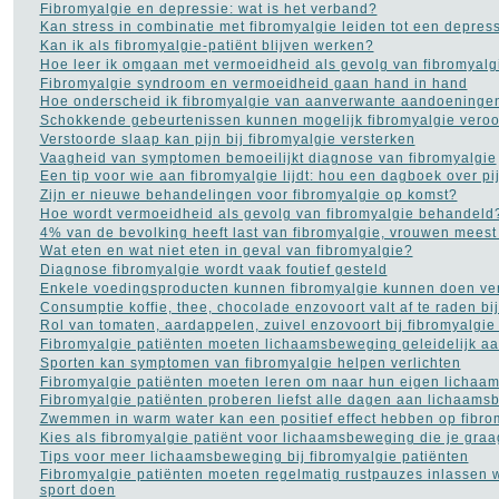
Dieet
(302)
Fibromyalgie en depressie: wat is het verband?
Drugs
(82)
Kan stress in combinatie met fibromyalgie leiden tot een depres
Dyslexie
(20)
Kan ik als fibromyalgie-patiënt blijven werken?
Epilepsie
(33)
Hoe leer ik omgaan met vermoeidheid als gevolg van fibromyalg
Fibromyalgie
(73)
Fibromyalgie syndroom en vermoeidheid gaan hand in hand
Gezond leven
(14)
Hoe onderscheid ik fibromyalgie van aanverwante aandoeninge
Gezonde voeding
(21)
Schokkende gebeurtenissen kunnen mogelijk fibromyalgie vero
Gezondheid A tot Z
(204)
Verstoorde slaap kan pijn bij fibromyalgie versterken
Gilles de la Tourette
(2)
Vaagheid van symptomen bemoeilijkt diagnose van fibromyalgie
Glaucoom
(11)
Een tip voor wie aan fibromyalgie lijdt: hou een dagboek over pij
Griep
(115)
Zijn er nieuwe behandelingen voor fibromyalgie op komst?
Haaruitval
(29)
Hoe wordt vermoeidheid als gevolg van fibromyalgie behandeld
Hart- en vaatziekten
(116)
4% van de bevolking heeft last van fibromyalgie, vrouwen meest
Hernia
(12)
Wat eten en wat niet eten in geval van fibromyalgie?
Herpes
(2)
Diagnose fibromyalgie wordt vaak foutief gesteld
Histoplasmose
(1)
Enkele voedingsproducten kunnen fibromyalgie kunnen doen ve
HIV AIDS
(16)
Consumptie koffie, thee, chocolade enzovoort valt af te raden bij
Hooikoorts
(2)
Rol van tomaten, aardappelen, zuivel enzovoort bij fibromyalgie
HSP
(1)
Fibromyalgie patiënten moeten lichaamsbeweging geleidelijk aa
Hyperhidrosis - zweten
Sporten kan symptomen van fibromyalgie helpen verlichten
(18)
Fibromyalgie patiënten moeten leren om naar hun eigen lichaam 
Hyperventilatie
(15)
Fibromyalgie patiënten proberen liefst alle dagen aan lichaam
Jicht
(6)
Zwemmen in warm water kan een positief effect hebben op fibro
Jogging
(41)
Kies als fibromyalgie patiënt voor lichaamsbeweging die je graa
Kanker
(113)
Tips voor meer lichaamsbeweging bij fibromyalgie patiënten
kataract
(5)
Fibromyalgie patiënten moeten regelmatig rustpauzes inlassen
Kinderziekten
(17)
sport doen