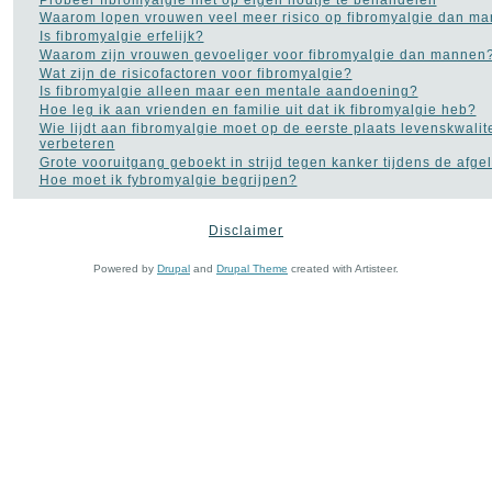
Rimpels
(32)
Waarom lopen vrouwen veel meer risico op fibromyalgie dan m
Roken
(55)
Is fibromyalgie erfelijk?
Rookverslaving
(11)
Waarom zijn vrouwen gevoeliger voor fibromyalgie dan mannen
Schizofrenie
(9)
Wat zijn de risicofactoren voor fibromyalgie?
Sex
(281)
Is fibromyalgie alleen maar een mentale aandoening?
Slaapapneu
(21)
Hoe leg ik aan vrienden en familie uit dat ik fibromyalgie heb?
Slapeloosheid
(129)
Wie lijdt aan fibromyalgie moet op de eerste plaats levenskwalite
Slechte adem
(5)
verbeteren
Stress
(45)
Grote vooruitgang geboekt in strijd tegen kanker tijdens de afge
Trombose
(1)
Hoe moet ik fybromyalgie begrijpen?
Vaginale infecties
(10)
Vaginisme - schedekramp
Disclaimer
(2)
MEEST POPULAIR
Verkoudheid
(12)
Vitamines
(77)
Powered by
Drupal
and
Drupal Theme
created with Artisteer.
Titel
Reads
Voedingssupplementen
Masturbatie kan
(110)
prostaatkanker
Voet - pijn aan de voet
(3)
helpen
151,436
Ziekte van Bechterew
(1)
voorkomen,
Ziekte van Crohn
maar…
(3)
Sex: één op vijf
mannen heeft last
98,746
NAVIGATIE
met zijn libido
Kan ik als
Contact
fibromyalgie-
94,419
patiënt blijven
Links naar medische sites
werken?
Hoop voor