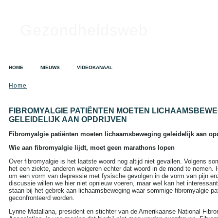
Gezondheidsweb
HOME
NIEUWS
VIDEOKANAAL
Home
SEARCH
Search this site:
FIBROMYALGIE PATIËNTEN MOETEN LICHAAMSBEWE
GELEIDELIJK AAN OPDRIJVEN
Fibromyalgie patiënten moeten lichaamsbeweging geleidelijk aan op
TAGS IN CLOUD
Wie aan fibromyalgie lijdt, moet geen marathons lopen
Alzheimer
Alcohol
Depressie
Over fibromyalgie is het laatste woord nog altijd niet gevallen. Volgens s
Dieet
Gezondheid
het een ziekte, anderen weigeren echter dat woord in de mond te nemen. 
A tot Z
om een vorm van depressie met fysische gevolgen in de vorm van pijn en
Griep
Hart- en
discussie willen we hier niet opnieuw voeren, maar wel kan het interessant 
vaatziekten
Kanker
staan bij het gebrek aan lichaamsbeweging waar sommige fibromyalgie pa
Opvoeding en zwangerschap
geconfronteerd worden.
Sex
Slapeloosheid
Lynne Matallana, president en stichter van de Amerikaanse National Fibr
Voedingssupplementen