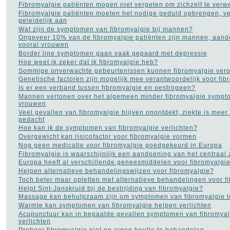
Koorts
(12)
Fibromyalgie patiënten mogen niet vergeten om zichzelf te ver
Leukemie
(9)
Fibromyalgie patiënten moeten het nodige geduld opbrengen, ve
LMD Leeftijdsgebonden
geleidelijk aan
maculadegeneratie
(2)
Wat zijn de symptomen van fibromyalgie bij mannen?
Longkanker
(27)
Ongeveer 10% van de fibromyalgie patiënten zijn mannen, aando
Longontsteking
vooral vrouwen
(8)
Lyme
Border line symptomen gaan vaak gepaard met depressie
(8)
Manisch-depressiviteit
Hoe weet ik zeker dat ik fibromyalgie heb?
(11)
Masturbatie
Sommige onverwachte gebeurtenissen kunnen fibromyalgie ver
(6)
Migraine
Genetische factoren zijn mogelijk mee verantwoordelijk voor fib
(24)
MS - Multiple Sclerose
Is er een verband tussen fibromyalgie en oestrogeen?
(34)
Mannen vertonen over het algemeen minder fibromyalgie symp
Muishand
(4)
vrouwen
Multipel Myeloom
(2)
Veel gevallen van fibromyalgie blijven onontdekt, ziekte is meer
gedacht
Neurose
(1)
Hoe kan ik de symptomen van fibromyalgie verlichten?
Opvoeding en
zwangerschap
(105)
Overgewicht kan risicofactor voor fibromyalgie vormen
Osteoporose
(13)
Nog geen medicatie voor fibromyalgie goedgekeurd in Europa
Parkinson
(16)
Fibromyalgie is waarschijnlijk een aandoening van het centraal
Pijn aan de rug
(27)
Europa heeft al verschillende geneesmiddelen voor fibromyalgi
Plasproblemen
(9)
Helpen alternatieve behandelingswijzen voor fibromyalgie?
Plastische chirurgie
(32)
Toch beter maar opletten met alternatieve behandelingen voor f
Premenstrueel syndroom
Helpt Sint-Janskruid bij de bestrijding van fibromyalgie?
(2)
Massage kan behulpzaam zijn om symptomen van fibromyalgie te
Prostaatkanker
(45)
Warmte kan symptomen van fibromyalgie helpen verlichten
Psoriasis
(10)
Acupunctuur kan in bepaalde gevallen symptomen van fibromyal
Pyschose
(10)
verlichten
Reuma
(18)
Probeer fibromyalgie niet op eigen houtje te behandelen