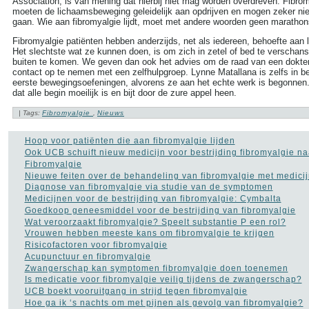
Association, is van mening dat hierbij niet mag worden overdreven. Fibrom
more tags
moeten de lichaamsbeweging geleidelijk aan opdrijven en mogen zeker nie
gaan. Wie aan fibromyalgie lijdt, moet met andere woorden geen marathons
Aambeien speen
(9)
Fibromyalgie patiënten hebben anderzijds, net als iedereen, behoefte aan
ADHD
(37)
Het slechtste wat ze kunnen doen, is om zich in zetel of bed te verschan
Afasie
(4)
buiten te komen. We geven dan ook het advies om de raad van een dokter
Alcohol
(86)
contact op te nemen met een zelfhulpgroep. Lynne Matallana is zelfs in 
Allergie
(44)
eerste bewegingsoefeningen, alvorens ze aan het echte werk is begonnen.
Alzheimer
(110)
dat alle begin moeilijk is en bijt door de zure appel heen.
Andere vormen van
kanker
(36)
| Tags:
Fibromyalgie
,
Nieuws
Angstaanvallen
(40)
Asperger
(17)
Hoop voor patiënten die aan fibromyalgie lijden
Autisme
(47)
Ook UCB schuift nieuw medicijn voor bestrijding fibromyalgie na
Bedwateren
(8)
Fibromyalgie
Beroerte
(27)
Nieuwe feiten over de behandeling van fibromyalgie met medici
Bloed in de stoelgang
(3)
Diagnose van fibromyalgie via studie van de symptomen
Borderline
(31)
Medicijnen voor de bestrijding van fibromyalgie: Cymbalta
Borstkanker
(69)
Goedkoop geneesmiddel voor de bestrijding van fibromyalgie
Botox
(5)
Wat veroorzaakt fibromyalgie? Speelt substantie P een rol?
Cholesterol
(22)
Vrouwen hebben meeste kans om fibromyalgie te krijgen
Chronisch
Risicofactoren voor fibromyalgie
vermoeidheidssyndroom
CVS
(10)
Acupunctuur en fibromyalgie
Constipatie
(30)
Zwangerschap kan symptomen fibromyalgie doen toenemen
Darmkanker
(35)
Is medicatie voor fibromyalgie veilig tijdens de zwangerschap?
Depressie
(101)
UCB boekt vooruitgang in strijd tegen fibromyalgie
Diabetes
(51)
Hoe ga ik ‘s nachts om met pijnen als gevolg van fibromyalgie?