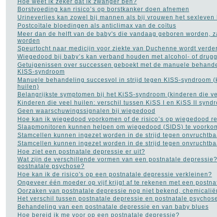
Hoe weet ik zeker dat ik zwanger ben?
Bloed in de stoelgang
(3)
Borstvoeding kan risico’s op borstkanker doen afnemen
Borderline
(31)
Urineverlies kan zowel bij mannen als bij vrouwen het sexleven
Borstkanker
(69)
Postcoïtale bloedingen als anticlimax van de coïtus
Botox
(5)
Meer dan de helft van de baby's die vandaag geboren worden, za
Cholesterol
(22)
worden
Chronisch
Speurtocht naar medicijn voor ziekte van Duchenne wordt verde
vermoeidheidssyndroom
Wiegedood bij baby’s kan verband houden met alcohol- of drugg
CVS
(10)
Getuigenissen over successen geboekt met de manuele behande
Constipatie
(30)
KISS-syndroom
Darmkanker
(35)
Manuele behandeling succesvol in strijd tegen KISS-syndroom (k
Depressie
(101)
huilen)
Diabetes
(51)
Belangrijkste symptomen bij het KiSS-syndroom (kinderen die ve
Dieet
(302)
Kinderen die veel huilen: verschil tussen KiSS I en KiSS II synd
Drugs
(82)
Geen waarschuwingssignalen bij wiegedood
Dyslexie
(20)
Hoe kan ik wiegedood voorkomen of de risico’s op wiegedood r
Epilepsie
(33)
Slaapmonitoren kunnen helpen om wiegedood (SIDS) te voorko
Fibromyalgie
(73)
Stamcellen kunnen ingezet worden in de strijd tegen onvruchtba
Gezond leven
(14)
Stamcellen kunnen ingezet worden in de strijd tegen onvruchtba
Gezonde voeding
(21)
Hoe ziet een postnatale depressie er uit?
Gezondheid A tot Z
(204)
Wat zijn de verschillende vormen van een postnatale depressie?
Gilles de la Tourette
(2)
postnatale psychose?
Glaucoom
(11)
Hoe kan ik de risico's op een postnatale depressie verkleinen?
Griep
(115)
Ongeveer één moeder op vijf krijgt af te rekenen met een postna
Haaruitval
(29)
Oorzaken van postnatale depressie nog niet bekend, chemicalië
Hart- en vaatziekten
(116)
Het verschil tussen postnatale depressie en postnatale psychos
Hernia
(12)
Behandeling van een postnatale depressie en van baby blues
Herpes
(2)
Hoe bereid ik me voor op een postnatale depressie?