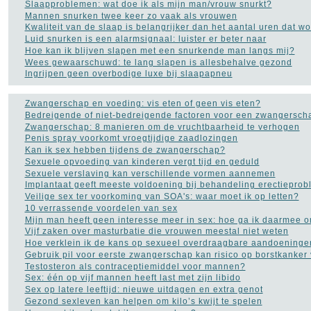
Slaapproblemen: wat doe ik als mijn man/vrouw snurkt?
Mannen snurken twee keer zo vaak als vrouwen
Kwaliteit van de slaap is belangrijker dan het aantal uren dat wo
TAGS IN CLOUD
Luid snurken is een alarmsignaal: luister er beter naar
Alzheimer
Hoe kan ik blijven slapen met een snurkende man langs mij?
Alcohol
Depressie
Dieet
Gezondheid
Wees gewaarschuwd: te lang slapen is allesbehalve gezond
Ingrijpen geen overbodige luxe bij slaapapneu
A tot Z
Griep
Hart- en
vaatziekten
Kanker
Zwangerschap en voeding: vis eten of geen vis eten?
Opvoeding en zwangerschap
Sex
Bedreigende of niet-bedreigende factoren voor een zwangersch
Slapeloosheid
Zwangerschap: 8 manieren om de vruchtbaarheid te verhogen
Voedingssupplementen
Penis spray voorkomt vroegtijdige zaadlozingen
more tags
Kan ik sex hebben tijdens de zwangerschap?
Sexuele opvoeding van kinderen vergt tijd en geduld
Aambeien speen
(9)
Sexuele verslaving kan verschillende vormen aannemen
ADHD
(37)
Implantaat geeft meeste voldoening bij behandeling erectiepro
Afasie
(4)
Veilige sex ter voorkoming van SOA's: waar moet ik op letten?
Alcohol
(86)
10 verrassende voordelen van sex
Allergie
(44)
Mijn man heeft geen interesse meer in sex: hoe ga ik daarmee 
Alzheimer
(110)
Vijf zaken over masturbatie die vrouwen meestal niet weten
Andere vormen van
Hoe verklein ik de kans op sexueel overdraagbare aandoeninge
kanker
(36)
Gebruik pil voor eerste zwangerschap kan risico op borstkanker
Angstaanvallen
(40)
Testosteron als contraceptiemiddel voor mannen?
Asperger
(17)
Sex: één op vijf mannen heeft last met zijn libido
Autisme
(47)
Sex op latere leeftijd: nieuwe uitdagen en extra genot
Bedwateren
(8)
Gezond sexleven kan helpen om kilo’s kwijt te spelen
Beroerte
(27)