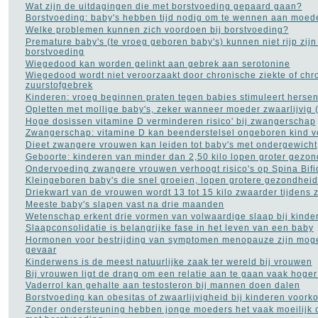
Opvoeding en
Wat zijn de uitdagingen die met borstvoeding gepaard gaan?
zwangerschap
(105)
Borstvoeding: baby's hebben tijd nodig om te wennen aan moede
Osteoporose
(13)
Welke problemen kunnen zich voordoen bij borstvoeding?
Parkinson
(16)
Premature baby's (te vroeg geboren baby's) kunnen niet rijp zijn
Pijn aan de rug
(27)
borstvoeding
Plasproblemen
(9)
Wiegedood kan worden gelinkt aan gebrek aan serotonine
Plastische chirurgie
(32)
Wiegedood wordt niet veroorzaakt door chronische ziekte of chr
Premenstrueel syndroom
zuurstofgebrek
(2)
Kinderen: vroeg beginnen praten tegen babies stimuleert herse
Prostaatkanker
(45)
Opletten met mollige baby's, zeker wanneer moeder zwaarlijvig (
Psoriasis
(10)
Hoge dosissen vitamine D verminderen risico' bij zwangerschap
Pyschose
(10)
Zwangerschap: vitamine D kan beenderstelsel ongeboren kind v
Reuma
(18)
Dieet zwangere vrouwen kan leiden tot baby's met ondergewicht
Rimpels
(32)
Geboorte: kinderen van minder dan 2,50 kilo lopen groter gezon
Roken
(55)
Ondervoeding zwangere vrouwen verhoogt risico's op Spina Bifi
Rookverslaving
(11)
Kleingeboren baby's die snel groeien, lopen grotere gezondheids
Schizofrenie
(9)
Driekwart van de vrouwen wordt 13 tot 15 kilo zwaarder tijdens
Sex
(281)
Meeste baby's slapen vast na drie maanden
Slaapapneu
(21)
Wetenschap erkent drie vormen van volwaardige slaap bij kinde
Slapeloosheid
(129)
Slaapconsolidatie is belangrijke fase in het leven van een baby
Slechte adem
(5)
Hormonen voor bestrijding van symptomen menopauze zijn mogel
Stress
(45)
gevaar
Trombose
(1)
Kinderwens is de meest natuurlijke zaak ter wereld bij vrouwen
Vaginale infecties
(10)
Bij vrouwen ligt de drang om een relatie aan te gaan vaak hoge
Vaginisme - schedekramp
Vaderrol kan gehalte aan testosteron bij mannen doen dalen
(2)
Borstvoeding kan obesitas of zwaarlijvigheid bij kinderen voor
Verkoudheid
(12)
Zonder ondersteuning hebben jonge moeders het vaak moeilijk 
Vitamines
(77)