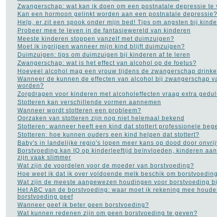
Histoplasmose
(1)
Zwangerschap: wat kan ik doen om een postnatale depressie te
HIV AIDS
(16)
Kan een hormoon gelinkt worden aan een postnatale depressie
Hooikoorts
(2)
Help, er zit een spook onder mijn bed! Tips om angsten bij kin
HSP
(1)
Probeer mee te leven in de fantasiewereld van kinderen
Hyperhidrosis - zweten
Meeste kinderen stoppen vanzelf met duimzuigen?
(18)
Moet ik ingrijpen wanneer mijn kind blijft duimzuigen?
Hyperventilatie
(15)
Duimzuigen: tips om duimzuigen bij kinderen af te leren
Jicht
(6)
Zwangerschap: wat is het effect van alcohol op de foetus?
Jogging
(41)
Hoeveel alcohol mag een vrouw tijdens de zwangerschap drink
Kanker
(113)
Wanneer de kunnen de effecten van alcohol bij zwangerschap v
kataract
(5)
worden?
Kinderziekten
(17)
Zorgdragen voor kinderen met alcoholeffecten vraag extra gedul
Koorts
(12)
Stotteren kan verschillende vormen aannemen
Leukemie
(9)
Wanneer wordt stotteren een probleem?
LMD Leeftijdsgebonden
Oorzaken van stotteren zijn nog niet helemaal bekend
maculadegeneratie
(2)
Stotteren: wanneer heeft een kind dat stottert professionele beg
Longkanker
(27)
Stotteren: hoe kunnen ouders een kind helpen dat stottert?
Longontsteking
(8)
Baby's in landelijke regio's lopen meer kans op dood door onvrijw
Lyme
(8)
Borstvoeding kan IQ op kinderleeftijd beïnvloeden, kinderen aa
Manisch-depressiviteit
(11)
zijn vaak slimmer
Masturbatie
(6)
Wat zijn de voordelen voor de moeder van borstvoeding?
Migraine
(24)
Hoe weet ik dat ik over voldoende melk beschik om borstvoedin
MS - Multiple Sclerose
Wat zijn de meeste aangewezen houdingen voor borstvoeding bi
(34)
Het ABC van de borstvoeding: waar moet ik rekening mee houde
Muishand
(4)
borstvoeding geef
Multipel Myeloom
(2)
Wanneer geef ik beter geen borstvoeding?
Neurose
(1)
Wat kunnen redenen zijn om geen borstvoeding te geven?