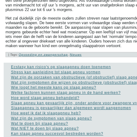
een serie proefpersonen werd uitgevoerd. Als voorwaardige criteria worde
van mindernacht tot vijf uur 's morgens, acht uur van onafgebroken slaap
plusminus 22 uur tot 6 uur 's morgens.
Het zal duidelijk zijn de meeste ouders zullen streven naar laatstgenoem
volwaardig slapen. De twee eerste vormen van volwaardige slaap werden 
maanden na de geboorte bereikt. De aanpassing naar slapen van plusminus
morgens gebeurde echter heel wat moeizamer. Op een leeftijd van vijf m
iets meer dan de helft van de kinderen aangepast aan het ‘normale' tempo.
echter al ongeveer driekwart van alle kinderen. Ouders hoeven zich dus nie
maken wanneer hun kind een onregelmatig slaappatroon vertoont.
| Tags:
Opvoeding en zwangerschap
,
Nieuws
Ecstasy kan risico's op slaapapneu doen toenemen
Stress kan aanleiding tot slaap apneu vormen
Wat zijn de oorzaken van obstructieve (of obstructief) slaap apn
Wat zijn symptomen die wijzen op obstructieve (obstructief) sla
Wie loopt het meeste kans op slaap apneu?
Welke factoren kunnen slaap apneu in de hand werken?
Hoe word slaap apneu behandeld?
Slaap apneu kan gevaarlijk zijn, onder andere voor zwangere v
Slaapapneu is gevaarlijker dan algemeen wordt aangenomen
Hoe weet ik dat ik slaapapneu heb?
ZOEKEN
Wat zijn de symptomen van slaap apneu?
Wat te doen bij slaap apneu?
Search this site:
Wat NIET te doen bij slaap apneu?
Kan slaap apneu succesvol bestreden worden?