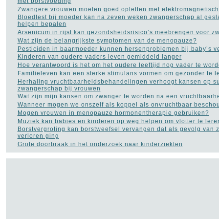
met borstvoeding
Voedingssupplementen
Zwangere vrouwen moeten goed opletten met elektromagnetische
(110)
Bloedtest bij moeder kan na zeven weken zwangerschap al gesl
Voet - pijn aan de voet
(3)
helpen bepalen
Ziekte van Bechterew
(1)
Arsenicum in rijst kan gezondsheidsrisico’s meebrengen voor 
Ziekte van Crohn
(3)
Wat zijn de belangrijkste symptomen van de menopauze?
Pesticiden in baarmoeder kunnen hersenproblemen bij baby’s v
Kinderen van oudere vaders leven gemiddeld langer
Hoe verantwoord is het om het oudere leeftijd nog vader te wor
Familieleven kan een sterke stimulans vormen om gezonder te l
Herhaling vruchtbaarheidsbehandelingen verhoogt kansen op s
zwangerschap bij vrouwen
Wat zijn mijn kansen om zwanger te worden na een vruchtbaar
Wanneer mogen we onszelf als koppel als onvruchtbaar besch
NAVIGATIE
Mogen vrouwen in menopauze hormonentherapie gebruiken?
Muziek kan babies en kinderen op weg helpen om vlotter te lere
Contact
Borstvergroting kan borstweefsel vervangen dat als gevolg van
verloren ging
Populaire inhoud
Grote doorbraak in het onderzoek naar kinderziekten
Links naar medische sites