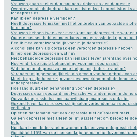
Vrouwen gaan sneller dan mannen drinken na een depressie
Overdreven alcoholgebruik kan rechtstreeks of onrechtstreeks a
tot depressies
Kan ik een depressie vermijden?
Heeft depressie te maken met het ontbreken van bepaalde stoffe
hersenen?
Vrouwen hebben twee keer meer kans om depressief te worden
Oudere mensen hebben meer kans om depressie te krijgen dan
Ben ik mee verantwoordelijk voor mijn depressie?
Alcoholisme kan als oorzaak een verborgen depressie hebben
Ik heb een depressie: en wat nu?
Niet behandelde depressie kan iemands leven jarenlang over ho
Hoe vind ik de juiste behandeling voor mijn depressie?
Wat doen antidepressiva om te helpen mij beter te voelen?
Verandert mijn persoonlijkheid als gevolg van het gebruik van a
Moet ik op mijn hoede zijn voor nevenwerkingen bij de inname 
antidepressiva?
Hoe lang duurt een behandeling voor een depressie?
Depressies gaan gepaard met fysische veranderingen in de her
Oorzaak depressie is soms aanwijsbaar, maar soms ook niet
Gezond leven kan stressverschijnselen verbonden aan depressi
verlichten
Opletten dat iemand met een depressie niet geïsoleerd raakt
Ga een depressie niet alleen te lijf, aarzel niet om beroep te d
hulp
Hoe kan ik me beter voelen wanneer ik een zware depressie he
Gemiddeld 15% van de mensen krijgt eens in het leven met een 