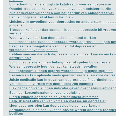
rekenen
Echtscheiding is belangrijkste katalysator voor een depressie
Opgelet: depressie kan vaak oorzaak van een eetstoornis zijn
Zijn er gevaren verbonden aan het gebruik van antidepressiva?
Ben ik hoogsensitief of ben ik het niet?
Meisjes zijn gevoeliger voor depressies en andere stemmingsto
jongens
4 koppen koffie per dag kunnen risico’s op depressie bij vrouw
verlagen
Woon-werkverkeer kan depressie in de hand werken
Elektroschokken kunnen inderdaad zware depressies helpen bes
Laag testosteronegehalte kan lijden tot depressie en
vermoeidheidsverschijnselen
Hebben mensen die zich depressief voelen meer kansen om kan
ontwikkelen?
Schuldgevoelens kunnen belangrijke rol spelen bij depressie
Wie een depressie heeft gehad, kan steeds hervallen
Antidepressiva kunnen ingezet worden in strijd tegen migraine
Hersenscan kan optimale medicijnenmix vaststellen voor depress
Juiste medicatie kan in geval van depressie zelfmoordneiginge
Verschillende vormen van depressies zijn mogelijk
Elektrische golven kunnen indicatie geven over gebruik antidep
Eet meer kersentomaten en voel u gelukkig
Eieren kunnen depressies en vermoeidheid afremmen
Help, ik moet afkicken van koffie en voel me nu depressief
Meer asperges eten kan depressies helpen voorkomen
Aardappelen in de schil kunnen ons de wereld door een rooskleu
bekijken