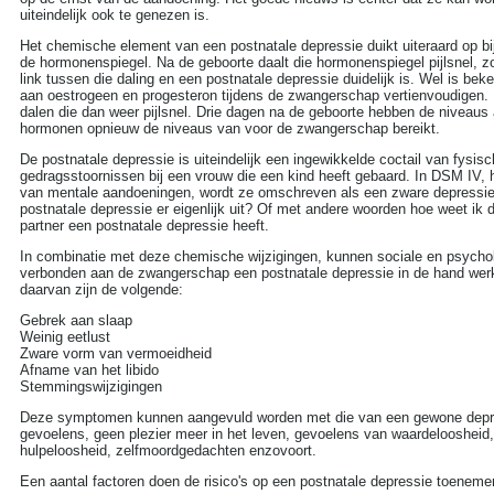
uiteindelijk ook te genezen is.
Het chemische element van een postnatale depressie duikt uiteraard op bij
de hormonenspiegel. Na de geboorte daalt die hormonenspiegel pijlsnel, 
link tussen die daling en een postnatale depressie duidelijk is. Wel is bek
aan oestrogeen en progesteron tijdens de zwangerschap vertienvoudigen.
dalen die dan weer pijlsnel. Drie dagen na de geboorte hebben de niveaus 
hormonen opnieuw de niveaus van voor de zwangerschap bereikt.
De postnatale depressie is uiteindelijk een ingewikkelde coctail van fysis
gedragsstoornissen bij een vrouw die een kind heeft gebaard. In DSM IV,
van mentale aandoeningen, wordt ze omschreven als een zware depressie.
postnatale depressie er eigenlijk uit? Of met andere woorden hoe weet ik da
partner een postnatale depressie heeft.
In combinatie met deze chemische wijzigingen, kunnen sociale en psycho
verbonden aan de zwangerschap een postnatale depressie in de hand w
daarvan zijn de volgende:
Gebrek aan slaap
Weinig eetlust
Zware vorm van vermoeidheid
Afname van het libido
Stemmingswijzigingen
ZOEKEN
Deze symptomen kunnen aangevuld worden met die van een gewone depre
gevoelens, geen plezier meer in het leven, gevoelens van waardeloosheid
Search this site:
hulpeloosheid, zelfmoordgedachten enzovoort.
Een aantal factoren doen de risico's op een postnatale depressie toeneme