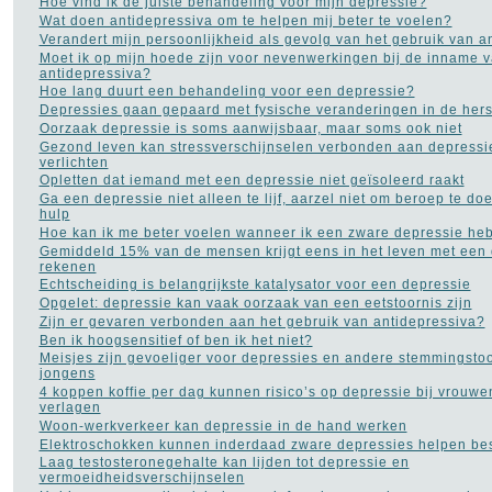
Hoe vind ik de juiste behandeling voor mijn depressie?
Wat doen antidepressiva om te helpen mij beter te voelen?
Verandert mijn persoonlijkheid als gevolg van het gebruik van a
Moet ik op mijn hoede zijn voor nevenwerkingen bij de inname 
antidepressiva?
Hoe lang duurt een behandeling voor een depressie?
Depressies gaan gepaard met fysische veranderingen in de her
Oorzaak depressie is soms aanwijsbaar, maar soms ook niet
Gezond leven kan stressverschijnselen verbonden aan depressi
verlichten
Opletten dat iemand met een depressie niet geïsoleerd raakt
Ga een depressie niet alleen te lijf, aarzel niet om beroep te d
hulp
Hoe kan ik me beter voelen wanneer ik een zware depressie he
Gemiddeld 15% van de mensen krijgt eens in het leven met een 
rekenen
Echtscheiding is belangrijkste katalysator voor een depressie
Opgelet: depressie kan vaak oorzaak van een eetstoornis zijn
Zijn er gevaren verbonden aan het gebruik van antidepressiva?
Ben ik hoogsensitief of ben ik het niet?
Meisjes zijn gevoeliger voor depressies en andere stemmingsto
jongens
4 koppen koffie per dag kunnen risico’s op depressie bij vrouw
verlagen
Woon-werkverkeer kan depressie in de hand werken
Elektroschokken kunnen inderdaad zware depressies helpen bes
Laag testosteronegehalte kan lijden tot depressie en
vermoeidheidsverschijnselen