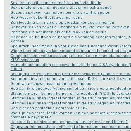
Sex: één op vijf mannen heeft last met zijn libido
Bloed in de stoelgang
(3)
Sex op latere leeftijd: nieuwe uitdagen en extra genot
Borderline
(31)
Gezond sexleven kan helpen om kilo’s kwijt te spelen
Borstkanker
(69)
Hoe weet ik zeker dat ik zwanger ben?
Botox
(5)
Borstvoeding kan risico’s op borstkanker doen afnemen
Cholesterol
(22)
Urineverlies kan zowel bij mannen als bij vrouwen het sexleven
Chronisch
vermoeidheidssyndroom
Postcoïtale bloedingen als anticlimax van de coïtus
CVS
(10)
Meer dan de helft van de baby's die vandaag geboren worden, za
Constipatie
(30)
worden
Darmkanker
(35)
Speurtocht naar medicijn voor ziekte van Duchenne wordt verde
Depressie
(101)
Wiegedood bij baby’s kan verband houden met alcohol- of drugg
Diabetes
(51)
Getuigenissen over successen geboekt met de manuele behande
KISS-syndroom
Dieet
(302)
Manuele behandeling succesvol in strijd tegen KISS-syndroom (k
Drugs
(82)
huilen)
Dyslexie
(20)
Belangrijkste symptomen bij het KiSS-syndroom (kinderen die ve
Epilepsie
(33)
Kinderen die veel huilen: verschil tussen KiSS I en KiSS II synd
Fibromyalgie
(73)
Geen waarschuwingssignalen bij wiegedood
Gezond leven
(14)
Hoe kan ik wiegedood voorkomen of de risico’s op wiegedood r
Gezonde voeding
(21)
Slaapmonitoren kunnen helpen om wiegedood (SIDS) te voorko
Gezondheid A tot Z
(204)
Stamcellen kunnen ingezet worden in de strijd tegen onvruchtba
Gilles de la Tourette
(2)
Stamcellen kunnen ingezet worden in de strijd tegen onvruchtba
Glaucoom
(11)
Hoe ziet een postnatale depressie er uit?
Griep
(115)
Wat zijn de verschillende vormen van een postnatale depressie?
Haaruitval
(29)
postnatale psychose?
Hart- en vaatziekten
(116)
Hoe kan ik de risico's op een postnatale depressie verkleinen?
Hernia
(12)
Ongeveer één moeder op vijf krijgt af te rekenen met een postna
Herpes
(2)