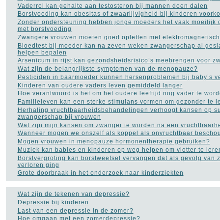
Voedingssupplementen
Vaderrol kan gehalte aan testosteron bij mannen doen dalen
(110)
Borstvoeding kan obesitas of zwaarlijvigheid bij kinderen voor
Voet - pijn aan de voet
(3)
Zonder ondersteuning hebben jonge moeders het vaak moeilijk 
Ziekte van Bechterew
(1)
met borstvoeding
Ziekte van Crohn
(3)
Zwangere vrouwen moeten goed opletten met elektromagnetische
Bloedtest bij moeder kan na zeven weken zwangerschap al gesl
helpen bepalen
Arsenicum in rijst kan gezondsheidsrisico’s meebrengen voor 
Wat zijn de belangrijkste symptomen van de menopauze?
Pesticiden in baarmoeder kunnen hersenproblemen bij baby’s v
Kinderen van oudere vaders leven gemiddeld langer
Hoe verantwoord is het om het oudere leeftijd nog vader te wor
Familieleven kan een sterke stimulans vormen om gezonder te l
Herhaling vruchtbaarheidsbehandelingen verhoogt kansen op s
NAVIGATIE
zwangerschap bij vrouwen
Wat zijn mijn kansen om zwanger te worden na een vruchtbaar
Contact
Wanneer mogen we onszelf als koppel als onvruchtbaar besch
Populaire inhoud
Mogen vrouwen in menopauze hormonentherapie gebruiken?
Links naar medische sites
Muziek kan babies en kinderen op weg helpen om vlotter te lere
Borstvergroting kan borstweefsel vervangen dat als gevolg van
verloren ging
Grote doorbraak in het onderzoek naar kinderziekten
Wat zijn de tekenen van depressie?
Depressie bij kinderen
Last van een depressie in de zomer?
Hoe omgaan met een zomerdepressie?