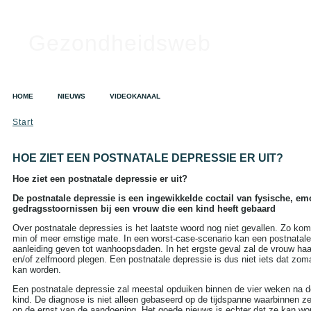
Gezondheidsweb
HOME
NIEUWS
VIDEOKANAAL
Start
HOE ZIET EEN POSTNATALE DEPRESSIE ER UIT?
Hoe ziet een postnatale depressie er uit?
De postnatale depressie is een ingewikkelde coctail van fysische, em
gedragsstoornissen bij een vrouw die een kind heeft gebaard
Over postnatale depressies is het laatste woord nog niet gevallen. Zo kom
min of meer ernstige mate. In een worst-case-scenario kan een postnatal
aanleiding geven tot wanhoopsdaden. In het ergste geval zal de vrouw ha
en/of zelfmoord plegen. Een postnatale depressie is dus niet iets dat z
kan worden.
Een postnatale depressie zal meestal opduiken binnen de vier weken na d
kind. De diagnose is niet alleen gebaseerd op de tijdspanne waarbinnen z
op de ernst van de aandoening. Het goede nieuws is echter dat ze kan w