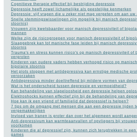
Cognitieve therapie effectief bij bestrijding depressie
Depressie heeft zowel lichamelijke als geestelijke kenmerken
Depressie: vijf vragen die u zeker niet mag vergeten om aan uw d
Snelle stemmingswisselingen zijn mogelijk bij manisch depressivi
stoornis)
Vrouwen zijn kwetsbaarder voor manisch depressiviteit of bipola
mannen
Welke zijn de risicogroepen voor manisch depressiviteit of bipol
Slaapgebrek kan tot manische fase leiden bij manisch depressivit
stoornis
Trauma's en stress kunnen risico's op manisch depressiviteit of b
vergroten
Kinderen van oudere vaders hebben verhoogd risico op manisch 
bipolaire stoornis
Het plots stoppen met antidepressiva kan ernstige medische pr
veroorzaken
Antidepressiva minder doeltreffend bij mildere vormen van depr
Wat is het onderscheid tussen depressie en vermoeidheid?
Kan behandeling van slapeloosheid een depressie helpen oplo
Elektroshocks kunnen effectief zijn bij de behandeling van depr
Hoe kan ik een vriend of familielid dat depressief is helpen?
7 tips om de omgang met mensen die aan een depressie lijden t
vergemakkelijken
Invloed van tranen is groter dan over het algemeen wordt aang
Anti-depressivum kan warmteaanvallen of opvliegers bij vrouw
voorkomen
Kinderen die al depressief zijn, kunnen zich terugtrekken in een
games