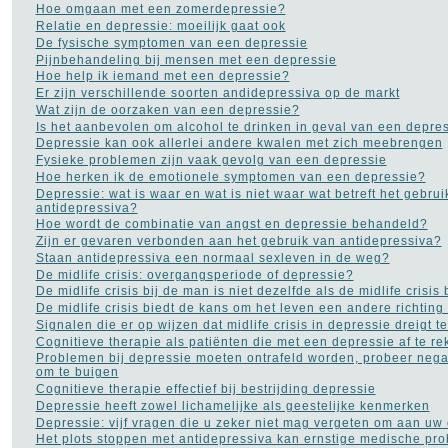
Hoe omgaan met een zomerdepressie?
Relatie en depressie: moeilijk gaat ook
De fysische symptomen van een depressie
Pijnbehandeling bij mensen met een depressie
Hoe help ik iemand met een depressie?
Er zijn verschillende soorten andidepressiva op de markt
Wat zijn de oorzaken van een depressie?
Is het aanbevolen om alcohol te drinken in geval van een depre
Depressie kan ook allerlei andere kwalen met zich meebrengen
Fysieke problemen zijn vaak gevolg van een depressie
Hoe herken ik de emotionele symptomen van een depressie?
Depressie: wat is waar en wat is niet waar wat betreft het gebrui
antidepressiva?
Hoe wordt de combinatie van angst en depressie behandeld?
Zijn er gevaren verbonden aan het gebruik van antidepressiva?
Staan antidepressiva een normaal sexleven in de weg?
De midlife crisis: overgangsperiode of depressie?
De midlife crisis bij de man is niet dezelfde als de midlife crisis
De midlife crisis biedt de kans om het leven een andere richting
Signalen die er op wijzen dat midlife crisis in depressie dreigt t
Cognitieve therapie als patiënten die met een depressie af te 
Problemen bij depressie moeten ontrafeld worden, probeer neg
om te buigen
Cognitieve therapie effectief bij bestrijding depressie
Depressie heeft zowel lichamelijke als geestelijke kenmerken
Depressie: vijf vragen die u zeker niet mag vergeten om aan uw d
Het plots stoppen met antidepressiva kan ernstige medische pr