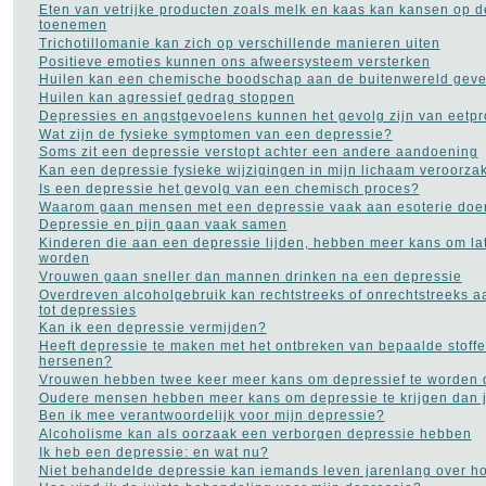
Eten van vetrijke producten zoals melk en kaas kan kansen op 
toenemen
Trichotillomanie kan zich op verschillende manieren uiten
Positieve emoties kunnen ons afweersysteem versterken
Huilen kan een chemische boodschap aan de buitenwereld gev
Huilen kan agressief gedrag stoppen
Depressies en angstgevoelens kunnen het gevolg zijn van eetp
Wat zijn de fysieke symptomen van een depressie?
Soms zit een depressie verstopt achter een andere aandoening
Kan een depressie fysieke wijzigingen in mijn lichaam veroorza
Is een depressie het gevolg van een chemisch proces?
Waarom gaan mensen met een depressie vaak aan esoterie doe
Depressie en pijn gaan vaak samen
Kinderen die aan een depressie lijden, hebben meer kans om late
worden
Vrouwen gaan sneller dan mannen drinken na een depressie
Overdreven alcoholgebruik kan rechtstreeks of onrechtstreeks a
tot depressies
Kan ik een depressie vermijden?
Heeft depressie te maken met het ontbreken van bepaalde stoffe
hersenen?
Vrouwen hebben twee keer meer kans om depressief te worden
Oudere mensen hebben meer kans om depressie te krijgen dan
Ben ik mee verantwoordelijk voor mijn depressie?
Alcoholisme kan als oorzaak een verborgen depressie hebben
Ik heb een depressie: en wat nu?
Niet behandelde depressie kan iemands leven jarenlang over ho