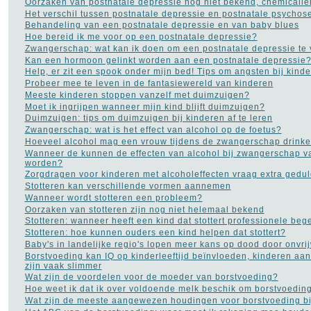
Oorzaken van postnatale depressie nog niet bekend, chemicalië
Histoplasmose
(1)
Het verschil tussen postnatale depressie en postnatale psychos
HIV AIDS
(16)
Behandeling van een postnatale depressie en van baby blues
Hooikoorts
(2)
Hoe bereid ik me voor op een postnatale depressie?
HSP
(1)
Zwangerschap: wat kan ik doen om een postnatale depressie te
Hyperhidrosis - zweten
Kan een hormoon gelinkt worden aan een postnatale depressie
(18)
Help, er zit een spook onder mijn bed! Tips om angsten bij kin
Hyperventilatie
(15)
Probeer mee te leven in de fantasiewereld van kinderen
Jicht
(6)
Meeste kinderen stoppen vanzelf met duimzuigen?
Jogging
(41)
Moet ik ingrijpen wanneer mijn kind blijft duimzuigen?
Kanker
(113)
Duimzuigen: tips om duimzuigen bij kinderen af te leren
kataract
(5)
Zwangerschap: wat is het effect van alcohol op de foetus?
Kinderziekten
(17)
Hoeveel alcohol mag een vrouw tijdens de zwangerschap drink
Koorts
(12)
Wanneer de kunnen de effecten van alcohol bij zwangerschap v
Leukemie
(9)
worden?
LMD Leeftijdsgebonden
Zorgdragen voor kinderen met alcoholeffecten vraag extra gedul
maculadegeneratie
(2)
Stotteren kan verschillende vormen aannemen
Longkanker
(27)
Wanneer wordt stotteren een probleem?
Longontsteking
(8)
Oorzaken van stotteren zijn nog niet helemaal bekend
Lyme
(8)
Stotteren: wanneer heeft een kind dat stottert professionele beg
Manisch-depressiviteit
(11)
Stotteren: hoe kunnen ouders een kind helpen dat stottert?
Masturbatie
(6)
Baby's in landelijke regio's lopen meer kans op dood door onvrijw
Migraine
(24)
Borstvoeding kan IQ op kinderleeftijd beïnvloeden, kinderen aa
MS - Multiple Sclerose
zijn vaak slimmer
(34)
Wat zijn de voordelen voor de moeder van borstvoeding?
Muishand
(4)
Hoe weet ik dat ik over voldoende melk beschik om borstvoedin
Multipel Myeloom
(2)
Wat zijn de meeste aangewezen houdingen voor borstvoeding bi
Neurose
(1)