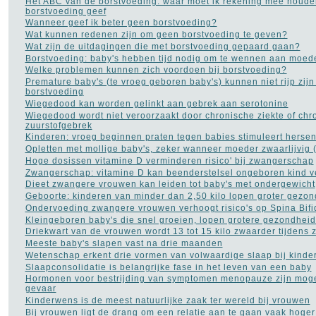
Het ABC van de borstvoeding: waar moet ik rekening mee houde
Opvoeding en
borstvoeding geef
zwangerschap
(105)
Wanneer geef ik beter geen borstvoeding?
Osteoporose
(13)
Wat kunnen redenen zijn om geen borstvoeding te geven?
Parkinson
(16)
Wat zijn de uitdagingen die met borstvoeding gepaard gaan?
Pijn aan de rug
(27)
Borstvoeding: baby's hebben tijd nodig om te wennen aan moede
Plasproblemen
(9)
Welke problemen kunnen zich voordoen bij borstvoeding?
Plastische chirurgie
(32)
Premature baby's (te vroeg geboren baby's) kunnen niet rijp zijn
Premenstrueel syndroom
borstvoeding
(2)
Prostaatkanker
(45)
Wiegedood kan worden gelinkt aan gebrek aan serotonine
Psoriasis
(10)
Wiegedood wordt niet veroorzaakt door chronische ziekte of chr
zuurstofgebrek
Pyschose
(10)
Kinderen: vroeg beginnen praten tegen babies stimuleert herse
Reuma
(18)
Opletten met mollige baby's, zeker wanneer moeder zwaarlijvig (
Rimpels
(32)
Hoge dosissen vitamine D verminderen risico' bij zwangerschap
Roken
(55)
Zwangerschap: vitamine D kan beenderstelsel ongeboren kind v
Rookverslaving
(11)
Dieet zwangere vrouwen kan leiden tot baby's met ondergewicht
Schizofrenie
(9)
Geboorte: kinderen van minder dan 2,50 kilo lopen groter gezon
Sex
(281)
Ondervoeding zwangere vrouwen verhoogt risico's op Spina Bifi
Slaapapneu
(21)
Kleingeboren baby's die snel groeien, lopen grotere gezondheids
Slapeloosheid
(129)
Driekwart van de vrouwen wordt 13 tot 15 kilo zwaarder tijdens
Slechte adem
(5)
Meeste baby's slapen vast na drie maanden
Stress
(45)
Wetenschap erkent drie vormen van volwaardige slaap bij kinde
Trombose
(1)
Slaapconsolidatie is belangrijke fase in het leven van een baby
Vaginale infecties
(10)
Hormonen voor bestrijding van symptomen menopauze zijn mogel
Vaginisme - schedekramp
gevaar
(2)
Verkoudheid
(12)
Kinderwens is de meest natuurlijke zaak ter wereld bij vrouwen
Vitamines
(77)
Bij vrouwen ligt de drang om een relatie aan te gaan vaak hoge