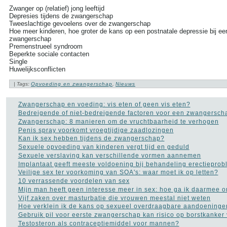
Zwanger op (relatief) jong leeftijd
Depresies tijdens de zwangerschap
TAGS IN CLOUD
Tweeslachtige gevoelens over de zwangerschap
Hoe meer kinderen, hoe groter de kans op een postnatale depressie bij e
Alzheimer
Alcohol
Depressie
zwangerschap
Dieet
Gezondheid
Premenstrueel syndroom
Beperkte sociale contacten
A tot Z
Griep
Hart- en
Single
vaatziekten
Kanker
Huwelijksconflicten
Opvoeding en zwangerschap
Sex
| Tags:
Opvoeding en zwangerschap
,
Nieuws
Slapeloosheid
Voedingssupplementen
more tags
Zwangerschap en voeding: vis eten of geen vis eten?
Bedreigende of niet-bedreigende factoren voor een zwangersch
Zwangerschap: 8 manieren om de vruchtbaarheid te verhogen
Aambeien speen
(9)
Penis spray voorkomt vroegtijdige zaadlozingen
ADHD
(37)
Kan ik sex hebben tijdens de zwangerschap?
Afasie
(4)
Sexuele opvoeding van kinderen vergt tijd en geduld
Alcohol
(86)
Sexuele verslaving kan verschillende vormen aannemen
Allergie
(44)
Implantaat geeft meeste voldoening bij behandeling erectiepro
Alzheimer
(110)
Veilige sex ter voorkoming van SOA's: waar moet ik op letten?
Andere vormen van
10 verrassende voordelen van sex
kanker
(36)
Mijn man heeft geen interesse meer in sex: hoe ga ik daarmee 
Angstaanvallen
(40)
Vijf zaken over masturbatie die vrouwen meestal niet weten
Asperger
(17)
Hoe verklein ik de kans op sexueel overdraagbare aandoeninge
Autisme
(47)
Gebruik pil voor eerste zwangerschap kan risico op borstkanker
Bedwateren
(8)
Testosteron als contraceptiemiddel voor mannen?
Beroerte
(27)