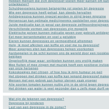
Hebben mensen die zich depressief voelen meer kansen om kan
ontwikkelen?
Schuldgevoelens kunnen belangrijke rol spelen bij depressie
Wie een depressie heeft gehad, kan steeds hervallen
Antidepressiva kunnen ingezet worden in strijd tegen migraine
Hersenscan kan optimale medicijnenmix vaststellen voor depress
Juiste medicatie kan in geval van depressie zelfmoordneiginge
Verschillende vormen van depressies zijn mogelijk
Elektrische golven kunnen indicatie geven over gebruik antidep
Eet meer kersentomaten en voel u gelukkig
Eieren kunnen depressies en vermoeidheid afremmen
Help, ik moet afkicken van koffie en voel me nu depressief
Meer asperges eten kan depressies helpen voorkomen
Aardappelen in de schil kunnen ons de wereld door een rooskleu
bekijken
Ongelooflijk maar waar: snijbieten kunnen ons vrolijk maken
Mee fluiten of mee zingen met muziek heeft een positieve invlo
van onze hersenen
Kokoskoekjes met citroen, of hoe hou ik mijn humeur op peil
Het stoppen met drinken van koffie kan iemand depressief make
Mensen met een gebrek aan humor sterven vaak vroeger
Alle soorten tomaten kunnen nuttig zijn in de strijd tegen depres
Het drinken van water is veel gezonder dan u zelfs maar durft 
Wat zijn de tekenen van depressie?
Depressie bij kinderen
Last van een depressie in de zomer?