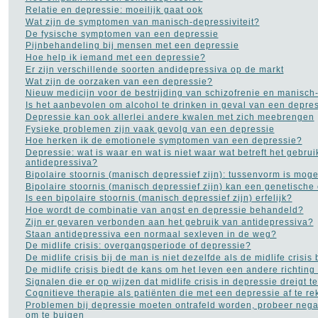
Relatie en depressie: moeilijk gaat ook
Wat zijn de symptomen van manisch-depressiviteit?
De fysische symptomen van een depressie
Pijnbehandeling bij mensen met een depressie
Hoe help ik iemand met een depressie?
Er zijn verschillende soorten andidepressiva op de markt
Wat zijn de oorzaken van een depressie?
Nieuw medicijn voor de bestrijding van schizofrenie en manisch-
Is het aanbevolen om alcohol te drinken in geval van een depre
Depressie kan ook allerlei andere kwalen met zich meebrengen
Fysieke problemen zijn vaak gevolg van een depressie
Hoe herken ik de emotionele symptomen van een depressie?
Depressie: wat is waar en wat is niet waar wat betreft het gebrui
antidepressiva?
Bipolaire stoornis (manisch depressief zijn): tussenvorm is moge
Bipolaire stoornis (manisch depressief zijn) kan een genetisch
Is een bipolaire stoornis (manisch depressief zijn) erfelijk?
Hoe wordt de combinatie van angst en depressie behandeld?
Zijn er gevaren verbonden aan het gebruik van antidepressiva?
Staan antidepressiva een normaal sexleven in de weg?
De midlife crisis: overgangsperiode of depressie?
De midlife crisis bij de man is niet dezelfde als de midlife crisis
De midlife crisis biedt de kans om het leven een andere richting
Signalen die er op wijzen dat midlife crisis in depressie dreigt t
Cognitieve therapie als patiënten die met een depressie af te 
Problemen bij depressie moeten ontrafeld worden, probeer neg
om te buigen