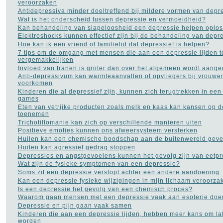
veroorzaken
Antidepressiva minder doeltreffend bij mildere vormen van depr
Wat is het onderscheid tussen depressie en vermoeidheid?
Kan behandeling van slapeloosheid een depressie helpen oplo
Elektroshocks kunnen effectief zijn bij de behandeling van depr
Hoe kan ik een vriend of familielid dat depressief is helpen?
7 tips om de omgang met mensen die aan een depressie lijden t
vergemakkelijken
Invloed van tranen is groter dan over het algemeen wordt aang
Anti-depressivum kan warmteaanvallen of opvliegers bij vrouw
voorkomen
Kinderen die al depressief zijn, kunnen zich terugtrekken in een
games
Eten van vetrijke producten zoals melk en kaas kan kansen op 
toenemen
Trichotillomanie kan zich op verschillende manieren uiten
Positieve emoties kunnen ons afweersysteem versterken
Huilen kan een chemische boodschap aan de buitenwereld gev
Huilen kan agressief gedrag stoppen
Depressies en angstgevoelens kunnen het gevolg zijn van eetp
Wat zijn de fysieke symptomen van een depressie?
Soms zit een depressie verstopt achter een andere aandoening
Kan een depressie fysieke wijzigingen in mijn lichaam veroorza
Is een depressie het gevolg van een chemisch proces?
Waarom gaan mensen met een depressie vaak aan esoterie doe
Depressie en pijn gaan vaak samen
Kinderen die aan een depressie lijden, hebben meer kans om late
worden