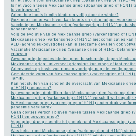
Is het vaccin voor Mexicaanse griep (Spaanse griep of H1N1) ve
Is het vaccin tegen Mexicaanse griep (Spaanse griep of H1N1) t
te vertrouwen?
Griep: hoe loods ik mijn kinderen veilig door de winter?
Gezonde manier van leven kan koorts en griep helpen voorkom
Vaccin tegen Mexicaanse griep (varkensgriep of H1N1) op basis
hondennieren
Volg de evolutie van de Mexicaanse griep (varkensgriep of H1N
Mexicaanse griep (varkensgriep of H1N1) met complicaties kan 
ALD (adrenoleukodystrofie) kan in zeldzame gevallen ook volwa
Vaccinatie Mexicaanse griep (Spaanse griep of H1N1) belangrij
vrouwen
Gewone griepinjecties bieden geen bescherming tegen Mexicaa
Mexicaanse griep: universeel griepvirus kan vroeg of laat realit
Griepvaccin op basis van rupsen voorlopig nog niet veilig geno
Gemuteerde vorm van Mexicaanse griep (varkensgriep of H1N1) 
Tamiflu
Kan het sluiten van scholen de overdracht van Mexicaanse grie
of H1N1) reduceren?
Is gewone griep dodelijker dan Mexicaanse griep (varkensgriep
Mexicaanse griep (varkensgriep of H1N1) verschilt wel degelijk
Is Mexicaanse griep (varkensgriep of H1N1) onder druk van farma
pandemie verklaard?
Gaan dokters verschil blijven maken tussen Mexicaanse griep (v
H1N1) en gewone griep?
Vogelgriep droeg steentje tot paniek rond Mexicaanse griep (var
H1N1)
Was heisa rond Mexicaanse griep (varkensgriep of H1N1) sterk