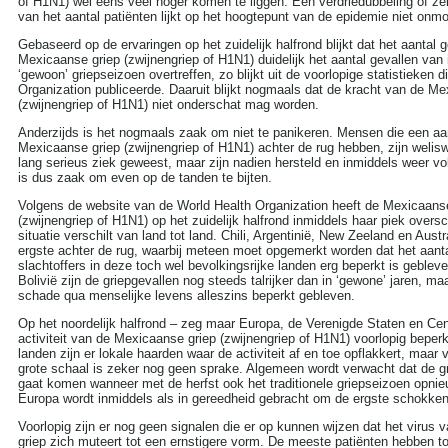
of H1N1) wel eens veel hoger komen te liggen. Een verdriedubbeling of zel
more tags
van het aantal patiënten lijkt op het hoogtepunt van de epidemie niet onmo
Aambeien speen
Gebaseerd op de ervaringen op het zuidelijk halfrond blijkt dat het aantal 
(9)
Mexicaanse griep (zwijnengriep of H1N1) duidelijk het aantal gevallen van 
ADHD
(37)
‘gewoon’ griepseizoen overtreffen, zo blijkt uit de voorlopige statistieken 
Afasie
(4)
Organization publiceerde. Daaruit blijkt nogmaals dat de kracht van de Me
Alcohol
(86)
(zwijnengriep of H1N1) niet onderschat mag worden.
Allergie
(44)
Alzheimer
(110)
Anderzijds is het nogmaals zaak om niet te panikeren. Mensen die een aa
Andere vormen van
Mexicaanse griep (zwijnengriep of H1N1) achter de rug hebben, zijn welis
kanker
(36)
lang serieus ziek geweest, maar zijn nadien hersteld en inmiddels weer vo
Angstaanvallen
(40)
is dus zaak om even op de tanden te bijten.
Asperger
(17)
Volgens de website van de World Health Organization heeft de Mexicaans
Autisme
(47)
(zwijnengriep of H1N1) op het zuidelijk halfrond inmiddels haar piek over
Bedwateren
(8)
situatie verschilt van land tot land. Chili, Argentinië, New Zeeland en Aust
Beroerte
(27)
ergste achter de rug, waarbij meteen moet opgemerkt worden dat het aanta
Bloed in de stoelgang
(3)
slachtoffers in deze toch wel bevolkingsrijke landen erg beperkt is gebleve
Borderline
(31)
Bolivië zijn de griepgevallen nog steeds talrijker dan in ‘gewone’ jaren, maa
Borstkanker
(69)
schade qua menselijke levens alleszins beperkt gebleven.
Botox
(5)
Op het noordelijk halfrond – zeg maar Europa, de Verenigde Staten en Centr
Cholesterol
(22)
activiteit van de Mexicaanse griep (zwijnengriep of H1N1) voorlopig beper
Chronisch
landen zijn er lokale haarden waar de activiteit af en toe opflakkert, maar
vermoeidheidssyndroom
grote schaal is zeker nog geen sprake. Algemeen wordt verwacht dat de g
CVS
(10)
gaat komen wanneer met de herfst ook het traditionele griepseizoen opnie
Constipatie
(30)
Europa wordt inmiddels als in gereedheid gebracht om de ergste schokken
Darmkanker
(35)
Depressie
(101)
Voorlopig zijn er nog geen signalen die er op kunnen wijzen dat het virus
Diabetes
(51)
griep zich muteert tot een ernstigere vorm. De meeste patiënten hebben t