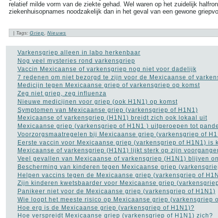
Dieet
(302)
relatief milde vorm van de ziekte gehad. Wel waren op het zuidelijk halfro
Drugs
ziekenhuisopnames noodzakelijk dan in het geval van een gewone griepv
(82)
Dyslexie
(20)
Epilepsie
(33)
| Tags:
Griep
,
Nieuws
Fibromyalgie
(73)
Gezond leven
(14)
Gezonde voeding
(21)
Varkensgriep alleen in labo herkenbaar
Gezondheid A tot Z
(204)
Nog veel mysteries rond varkensgriep
Gilles de la Tourette
(2)
Vaccin Mexicaanse of varkensgriep nog niet voor dadelijk
Glaucoom
(11)
7 redenen om niet bezorgd te zijn voor de Mexicaanse of varken
Griep
(115)
Medicijn tegen Mexicaanse griep of varkensgriep op komst
Haaruitval
(29)
Zeg niet griep, zeg influenza
Hart- en vaatziekten
(116)
Nieuwe medicijnen voor griep (ook H1N1) op komst
Hernia
(12)
Symptomen van Mexicaanse griep (varkensgriep of H1N1)
Herpes
(2)
Mexicaanse of varkensgriep (H1N1) breidt zich ook lokaal uit
Histoplasmose
(1)
Mexicaanse griep (varkensgriep of H1N1 ) uitgeroepen tot pand
HIV AIDS
(16)
Voorzorgsmaatregelen bij Mexicaanse griep (varkensgriep of H1
Hooikoorts
(2)
Eerste vaccin voor Mexicaanse griep (varkensgriep of H1N1) is 
HSP
(1)
Mexicaanse of varkensgriep (H1N1) lijkt sterk op zijn voorgange
Hyperhidrosis - zweten
Veel gevallen van Mexicaanse of varkensgriep (H1N1) blijven 
(18)
Bescherming van kinderen tegen Mexicaanse griep (varkensgrie
Hyperventilatie
(15)
Helpen vaccins tegen de Mexicaanse griep (varkensgriep of H1
Jicht
(6)
Zijn kinderen kwetsbaarder voor Mexicaanse griep (varkensgrie
Jogging
(41)
Panikeer niet voor de Mexicaanse griep (varkensgriep of H1N1)
Kanker
(113)
Wie loopt het meeste risico op Mexicaanse griep (varkensgriep 
kataract
(5)
Hoe erg is de Mexicaanse griep (varkensgriep of H1N1)?
Kinderziekten
(17)
Hoe verspreidt Mexicaanse griep (varkensgriep of H1N1) zich?