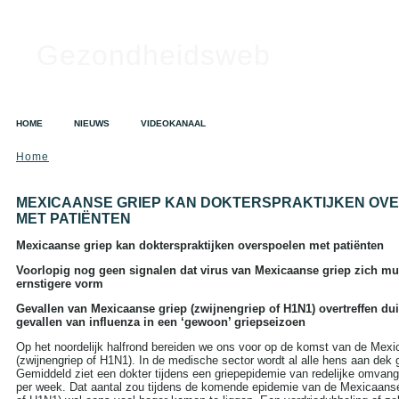
Gezondheidsweb
HOME
NIEUWS
VIDEOKANAAL
Home
SEARCH
Search this site:
MEXICAANSE GRIEP KAN DOKTERSPRAKTIJKEN OV
MET PATIËNTEN
Mexicaanse griep kan dokterspraktijken overspoelen met patiënten
TAGS IN CLOUD
Voorlopig nog geen signalen dat virus van Mexicaanse griep zich mut
ernstigere vorm
Alzheimer
Alcohol
Depressie
Dieet
Gezondheid
Gevallen van Mexicaanse griep (zwijnengriep of H1N1) overtreffen duid
A tot Z
gevallen van influenza in een ‘gewoon’ griepseizoen
Griep
Hart- en
vaatziekten
Kanker
Op het noordelijk halfrond bereiden we ons voor op de komst van de Mexi
Opvoeding en zwangerschap
(zwijnengriep of H1N1). In de medische sector wordt al alle hens aan dek 
Sex
Slapeloosheid
Gemiddeld ziet een dokter tijdens een griepepidemie van redelijke omvang
per week. Dat aantal zou tijdens de komende epidemie van de Mexicaanse 
Voedingssupplementen