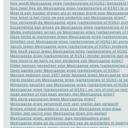
Koorts
(12)
Hoe wordt Mexicaanse griep (varkensgriep of H1N1) behandeld
Leukemie
(9)
Nog meer tips om Mexicaanse griep (varkensgriep of H1N1) te 
LMD Leeftijdsgebonden
Moet ik een masker dragen als er gevaar dreigt voor Mexicaanse
maculadegeneratie
(2)
Hoe groot is het risico op een epidemie van Mexicaanse griep?
Longkanker
(27)
Hoe verspreidt de Mexicaanse griep (varkensgriep of H1N1) zic
Longontsteking
(8)
Duizeligheid kan wijzen op Mexicaanse griep (varkensgriep of 
Lyme
(8)
Welke symptomen wijzen op Mexicaanse griep (varkensgriep of
Manisch-depressiviteit
(11)
Deze herfst al inentingen tegen Mexicaanse griep (varkensgriep
Masturbatie
(6)
Opletten voor Mexicaanse griep (varkensgriep of H1N1) bij zorg
Migraine
(24)
Vaccin tegen Mexicaanse griep (varkensgriep of H1N1) eindelijk
MS - Multiple Sclerose
Wie heeft vaccin tegen Mexicaanse griep (varkensgriep of H1N1
(34)
Mexicaanse griep (varkensgriep of H1N1) minder dodelijk dan g
Muishand
(4)
Hoe groot is de kans op een epidemie van Mexicaanse griep?
Multipel Myeloom
(2)
Dikke mensen gevoeliger voor Mexicaanse griep (varkensgriep 
Neurose
(1)
Geen paniek over Mexicaanse griep (varkensgriep of H1N1)
Opvoeding en
Mensen geboren voor 1957 beter bestand tegen Mexicaanse gri
zwangerschap
(105)
Helpt masker om Mexicaanse griep (varkensgriep of H1N1) te 
Osteoporose
(13)
Miljoenen gevallen van Mexicaanse griep (varkensgriep of H1N1
Parkinson
(16)
Mexicaanse griep (varkensgriep of H1N1): op reis of niet op reis
Pijn aan de rug
(27)
Gaan werken of niet gaan werken met Mexicaanse griep?
Plasproblemen
(9)
Wie eerst vaccineren tegen Mexicaanse griep?
Plastische chirurgie
(32)
Mexicaanse griep verspreidt zich veel sneller dan verwacht
Premenstrueel syndroom
(2)
Binnen enkele maanden is virus voor Mexicaanse griep klaar
Prostaatkanker
(45)
Testen met vaccin voor Mexicaanse griep zijn gestart
Psoriasis
(10)
Mexicaanse griep: werkgever mag mondmaskers eisen
Pyschose
(10)
Mexicaanse griep en de continuïteit van de activiteiten in bedrij
Reuma
(18)
Adolescenten lopen groter risico op Mexicaanse griep