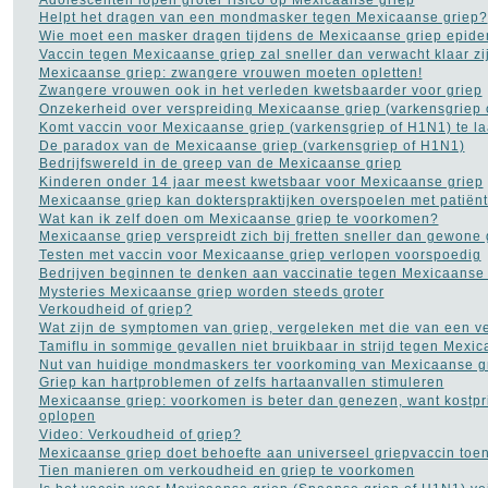
Rimpels
(32)
Helpt het dragen van een mondmasker tegen Mexicaanse griep?
Roken
(55)
Wie moet een masker dragen tijdens de Mexicaanse griep epid
Rookverslaving
(11)
Vaccin tegen Mexicaanse griep zal sneller dan verwacht klaar zi
Schizofrenie
(9)
Mexicaanse griep: zwangere vrouwen moeten opletten!
Sex
(281)
Zwangere vrouwen ook in het verleden kwetsbaarder voor griep
Slaapapneu
(21)
Onzekerheid over verspreiding Mexicaanse griep (varkensgriep
Slapeloosheid
(129)
Komt vaccin voor Mexicaanse griep (varkensgriep of H1N1) te la
Slechte adem
(5)
De paradox van de Mexicaanse griep (varkensgriep of H1N1)
Stress
(45)
Bedrijfswereld in de greep van de Mexicaanse griep
Trombose
(1)
Kinderen onder 14 jaar meest kwetsbaar voor Mexicaanse griep
Vaginale infecties
(10)
Mexicaanse griep kan dokterspraktijken overspoelen met patiën
Vaginisme - schedekramp
Wat kan ik zelf doen om Mexicaanse griep te voorkomen?
(2)
Mexicaanse griep verspreidt zich bij fretten sneller dan gewone 
Verkoudheid
(12)
Testen met vaccin voor Mexicaanse griep verlopen voorspoedig
Vitamines
(77)
Bedrijven beginnen te denken aan vaccinatie tegen Mexicaanse 
Voedingssupplementen
Mysteries Mexicaanse griep worden steeds groter
(110)
Verkoudheid of griep?
Voet - pijn aan de voet
(3)
Wat zijn de symptomen van griep, vergeleken met die van een v
Ziekte van Bechterew
(1)
Tamiflu in sommige gevallen niet bruikbaar in strijd tegen Mexi
Ziekte van Crohn
(3)
Nut van huidige mondmaskers ter voorkoming van Mexicaanse gri
Griep kan hartproblemen of zelfs hartaanvallen stimuleren
NAVIGATIE
Mexicaanse griep: voorkomen is beter dan genezen, want kostpr
oplopen
Contact
Video: Verkoudheid of griep?
Links naar medische sites
Mexicaanse griep doet behoefte aan universeel griepvaccin to
Tien manieren om verkoudheid en griep te voorkomen