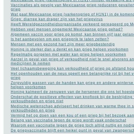
Mexicaanse griep (varkensgriep of H1N1) minder gevaarlijk als
Vaccinaties als gevolg van Mexicaanse griep reduceren gevall
griep
Wat gaat Mexicaanse griep (varkensgriep of H1N1) in de komen
Griep: diarree kan drager zijn van het griepvirus
Heeft Wereldgezondheidsorganisatie verkeerd gereageerd op M
Hebben veel mensen ongemerkt Mexicaanse griep gehad?
Algemeen vaccin voor griep op komst, kan binnen vijf jaar gela
Is het aanbevolen om een griepprik te laten zetten?
Mensen met een gezond hart zijn meer griepbestendig
Honing is sterker dan u denkt en kan griep helpen voorkomen
Regelmatig gorgelen met water kan griep helpen voorkomen
Aarzel in geval van griep of verkoudheid niet te snel alvorens an
medicijnen te nemen
Veel lichaamsbeweging kan verkoudheid of griep op afstand ho
Het openhouden van de neus speelt een belangrijke rol bij het
griep
Zorgvuldig wassen van de handen kan griep en andere winters
helpen voorkomen
Honing kalmeert de zenuwen van de hersenen die ons tot hoest
Onderschat de positieve effecten van knoflook bij de bestrijding
verkoudheden en griep niet
Medische wetenschap adviseert het drinken van warme thee in st
verkoudheden en griep
Vermijd het op doen van een kou of een griep bij het bezoek aa
Belang van vaccinatie tegen de griep wordt vaak onderschat
Waarom een vaccinatie tegen de griep toch altijd nuttig en nodig
De griepvaccinatie blijft een heikel punt in geval van zwangers