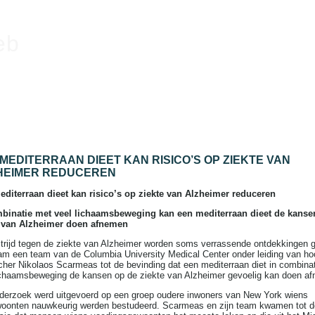
eb
MEDITERRAAN DIEET KAN RISICO’S OP ZIEKTE VAN
HEIMER REDUCEREN
diterraan dieet kan risico’s op ziekte van Alzheimer reduceren
mbinatie met veel lichaamsbeweging kan een mediterraan dieet de kanse
e van Alzheimer doen afnemen
strijd tegen de ziekte van Alzheimer worden soms verrassende ontdekkingen 
m een team van de Columbia University Medical Center onder leiding van ho
cher Nikolaos Scarmeas tot de bevinding dat een mediterraan diet in combina
ichaamsbeweging de kansen op de ziekte van Alzheimer gevoelig kan doen a
derzoek werd uitgevoerd op een groep oudere inwoners van New York wiens
oonten nauwkeurig werden bestudeerd. Scarmeas en zijn team kwamen tot d