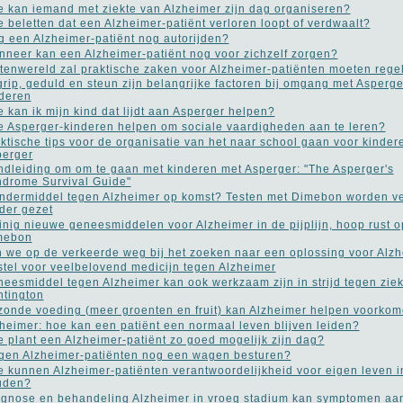
 kan iemand met ziekte van Alzheimer zijn dag organiseren?
 beletten dat een Alzheimer-patiënt verloren loopt of verdwaalt?
 een Alzheimer-patiënt nog autorijden?
neer kan een Alzheimer-patiënt nog voor zichzelf zorgen?
tenwereld zal praktische zaken voor Alzheimer-patiënten moeten rege
rip, geduld en steun zijn belangrijke factoren bij omgang met Asperge
deren
 kan ik mijn kind dat lijdt aan Asperger helpen?
 Asperger-kinderen helpen om sociale vaardigheden aan te leren?
ktische tips voor de organisatie van het naar school gaan voor kinder
perger
dleiding om om te gaan met kinderen met Asperger: "The Asperger's
drome Survival Guide"
dermiddel tegen Alzheimer op komst? Testen met Dimebon worden v
der gezet
nig nieuwe geneesmiddelen voor Alzheimer in de pijplijn, hoop rust o
mebon
n we op de verkeerde weg bij het zoeken naar een oplossing voor Alz
stel voor veelbelovend medicijn tegen Alzheimer
eesmiddel tegen Alzheimer kan ook werkzaam zijn in strijd tegen ziek
tington
onde voeding (meer groenten en fruit) kan Alzheimer helpen voorko
heimer: hoe kan een patiënt een normaal leven blijven leiden?
 plant een Alzheimer-patiënt zo goed mogelijk zijn dag?
en Alzheimer-patiënten nog een wagen besturen?
 kunnen Alzheimer-patiënten verantwoordelijkheid voor eigen leven 
uden?
gnose en behandeling Alzheimer in vroeg stadium kan symptomen aa