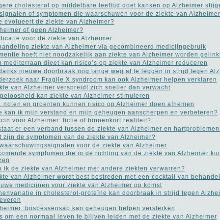
ere cholesterol op middelbare leeftijd doet kansen op Alzheimer stijg
signalen of symptomen die waarschuwen voor de ziekte van Alzheime
 evolueert de ziekte van Alzheimer?
heimer of geen Alzheimer?
icatie voor de ziekte van Alzheimer
andeling ziekte van Alzheimer via gecombineerd medicijngebruik
entie hoeft niet noodzakelijk aan ziekte van Alzheimer worden gelink
 mediterraan dieet kan risico’s op ziekte van Alzheimer reduceren
anks nieuwe doorbraak nog lange weg af te leggen in strijd tegen Al
erzoek naar Fragile X syndroom kan ook Alzheimer helpen verklaren
kte van Alzheimer verspreidt zich sneller dan verwacht
peloosheid kan ziekte van Alzheimer stimuleren
, noten en groenten kunnen risico op Alzheimer doen afnemen
 kan ik mijn verstand en mijn geheugen aanscherpen en verbeteren?
cin voor Alzheimer: fictie of binnenkort realiteit?
taat er een verband tussen de ziekte van Alzheimer en hartproblemen
 zijn de symptomen van de ziekte van Alzheimer?
waarschuwingssignalen voor de ziekte van Alzheimer
komende symptomen die in de richting van de ziekte van Alzheimer k
zen
 ik de ziekte van Alzheimer met andere ziekten verwarren?
kte van Alzheimer wordt best bestreden met een cocktail van behande
uwe medicijnen voor ziekte van Alzheimer op komst
envariatie in cholesterol-proteïne kan doorbraak in strijd tegen Alzhe
everen
heimer: bosbessensap kan geheugen helpen versterken
s om een normaal leven te blijven leiden met de ziekte van Alzheimer