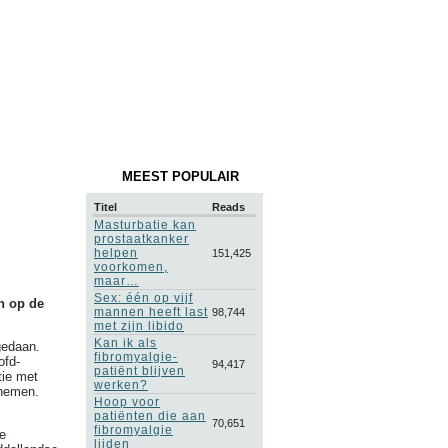
MEEST POPULAIR
Titel
Reads
Masturbatie kan
prostaatkanker
helpen
151,425
voorkomen,
maar…
Sex: één op vijf
n op de
mannen heeft last
98,744
met zijn libido
Kan ik als
gedaan.
fibromyalgie-
ofd-
94,417
patiënt blijven
tie met
werken?
fnemen.
Hoop voor
patiënten die aan
70,651
fibromyalgie
e
lijden