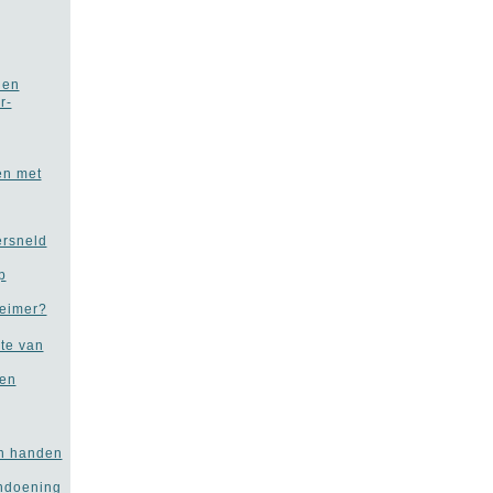
len
r-
en met
ersneld
p
heimer?
te van
men
in handen
ndoening