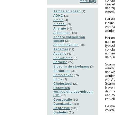
conclu
more tags
zeegeb
dan zi
Aambeien speen
(9)
Amerik
ADHD
(37)
Het di
Afasie
(4)
ziekte
Alcohol
(86)
voor v
Allergie
(44)
worden
Alzheimer
(110)
Andere vormen van
Het on
kanker
(36)
oudere
Angstaanvallen
(40)
typisc
Asperger
conclu
(17)
achter
Autisme
(47)
de buu
Bedwateren
(8)
Beroerte
(27)
Scarme
Bloed in de stoelgang
(3)
waarbi
Borderline
(31)
dat wi
Borstkanker
(69)
worden
Botox
(5)
van Al
Scarme
Cholesterol
(22)
blijve
Chronisch
dat ma
vermoeidheidssyndroom
een me
CVS
(10)
ze vol
Constipatie
(30)
Darmkanker
(35)
De vra
Depressie
(101)
volled
Diabetes
(51)