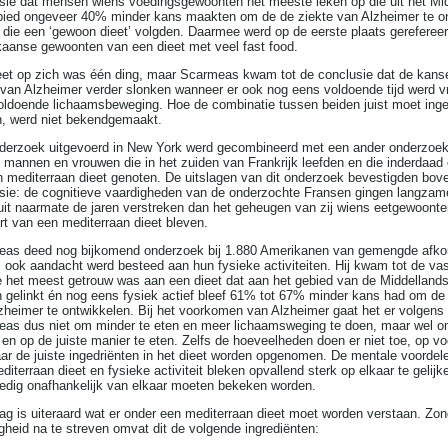
sie dat mensen wiens voedingsgewoonten het meeste leken op die uit het Mi
ied ongeveer 40% minder kans maakten om de de ziekte van Alzheimer te o
j die een ‘gewoon dieet’ volgden. Daarmee werd op de eerste plaats gereferee
aanse gewoonten van een dieet met veel fast food.
eet op zich was één ding, maar Scarmeas kwam tot de conclusie dat de kans
 van Alzheimer verder slonken wanneer er ook nog eens voldoende tijd werd v
oldoende lichaamsbeweging. Hoe de combinatie tussen beiden juist moet ing
, werd niet bekendgemaakt.
derzoek uitgevoerd in New York werd gecombineerd met een ander onderzoek 
 mannen en vrouwen die in het zuiden van Frankrijk leefden en die inderdaad
h mediterraan dieet genoten. De uitslagen van dit onderzoek bevestigden bo
sie: de cognitieve vaardigheden van de onderzochte Fransen gingen langzam
uit naarmate de jaren verstreken dan het geheugen van zij wiens eetgewoonten
rt van een mediterraan dieet bleven.
as deed nog bijkomend onderzoek bij 1.880 Amerikanen van gemengde afko
j ook aandacht werd besteed aan hun fysieke activiteiten. Hij kwam tot de vas
e het meest getrouw was aan een dieet dat aan het gebied van de Middelland
 gelinkt én nog eens fysiek actief bleef 61% tot 67% minder kans had om de 
zheimer te ontwikkelen. Bij het voorkomen van Alzheimer gaat het er volgens
as dus niet om minder te eten en meer lichaamsweging te doen, maar wel om
n en op de juiste manier te eten. Zelfs de hoeveelheden doen er niet toe, op v
ar de juiste ingedriënten in het dieet worden opgenomen. De mentale voordel
diterraan dieet en fysieke activiteit bleken opvallend sterk op elkaar te gelij
ledig onafhankelijk van elkaar moeten bekeken worden.
ag is uiteraard wat er onder een mediterraan dieet moet worden verstaan. Zon
igheid na te streven omvat dit de volgende ingrediënten: