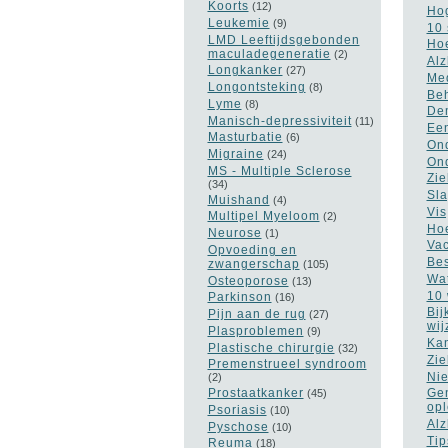
Koorts
(12)
Hog
Leukemie
(9)
10 
LMD Leeftijdsgebonden
Hoe
maculadegeneratie
(2)
Alz
Longkanker
(27)
Med
Longontsteking
(8)
Beh
Lyme
(8)
Dem
Manisch-depressiviteit
(11)
Een
Masturbatie
(6)
Ond
Migraine
(24)
Ond
MS - Multiple Sclerose
Zie
(34)
Sla
Muishand
(4)
Vis
Multipel Myeloom
(2)
Hoe
Neurose
(1)
Vac
Opvoeding en
Bes
zwangerschap
(105)
Wat
Osteoporose
(13)
10 
Parkinson
(16)
Bij
Pijn aan de rug
(27)
wij
Plasproblemen
(9)
Kan
Plastische chirurgie
(32)
Zie
Premenstrueel syndroom
Nie
(2)
Prostaatkanker
Gen
(45)
opl
Psoriasis
(10)
Alz
Pyschose
(10)
Tip
Reuma
(18)