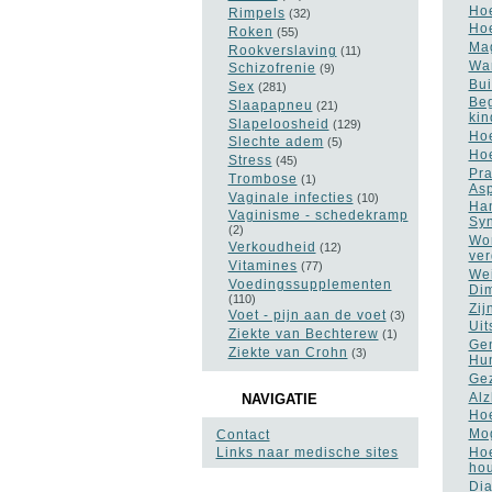
Hoe
Rimpels
(32)
Hoe
Roken
(55)
Mag
Rookverslaving
(11)
Wan
Schizofrenie
(9)
Bui
Sex
(281)
Beg
Slaapapneu
(21)
kin
Slapeloosheid
(129)
Hoe
Slechte adem
(5)
Hoe
Stress
(45)
Pra
Trombose
(1)
As
Vaginale infecties
(10)
Han
Vaginisme - schedekramp
Syn
(2)
Won
Verkoudheid
(12)
ver
Vitamines
(77)
Wei
Voedingssupplementen
Di
(110)
Zij
Voet - pijn aan de voet
(3)
Uit
Ziekte van Bechterew
(1)
Gen
Ziekte van Crohn
(3)
Hun
Gez
Alz
NAVIGATIE
Hoe
Mog
Contact
Hoe
Links naar medische sites
ho
Dia