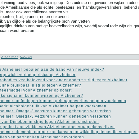
ief weinig rood vlees, ook weinig kip. De zuiderse eetgewoonten wijken zodoe
 de Amerikaanse die als echte ‘beefeaters’ en ‘hamburgerverslinders’ bekend 
vis, maar ook verschillende soorten vis
groenten, fruit, granen, noten enzovoort
k van olijfolie als de belangrijkste bron van vetten
agelijks drinken van matige hoeveelheden wijn, waarbij vooral rode wijn als go
chaam wordt ervaren
:
Alzheimer
,
Nieuws
 Alzheimer bepalen aan de hand van nieuwe index?
rgewicht verhoogt risico op Alzheimer
obodies veelbelovend voor onder andere strijd tegen Alzheimer
uline bruikbaar in strijd tegen Alzheimer?
eesmiddel voor Alzheimer op komst
ke signalen kunnen wijzen op Alzheimer?
heimer: oefeningen kunnen geheugenverlies helpen voorkomen
erkt alcoholgebruik kan Alzheimer helpen voorkomen
heimer: Omega-3 vetzuren kunnen geheugen versterken
heimer: Omega-3 vetzuren kunnen geheugen versterken
 van Dimebon in strijd tegen Alzheimer omstreden
 gelinkt aan ziekte van Alzheimer doet vraagtekens rijzen
heimer: demente partner kan kansen ontwikkeling dementie verhogen
lies van partner kan Alzheimer bevorderen