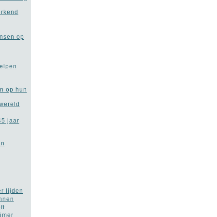
erkend
ansen op
elpen
en op hun
 wereld
45 jaar
an
r lijden
ennen
ft
eimer