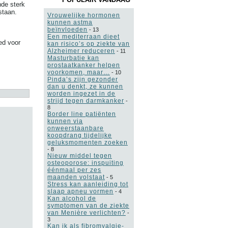
nde sterk
staan.
Vrouwelijke hormonen
kunnen astma
beïnvloeden
-
13
Een mediterraan dieet
ed voor
kan risico’s op ziekte van
Alzheimer reduceren
-
11
Masturbatie kan
prostaatkanker helpen
voorkomen, maar…
-
10
Pinda’s zijn gezonder
dan u denkt, ze kunnen
worden ingezet in de
strijd tegen darmkanker
-
8
Border line patiënten
kunnen via
onweerstaanbare
koopdrang tijdelijke
geluksmomenten zoeken
-
8
Nieuw middel tegen
osteoporose: inspuiting
éénmaal per zes
maanden volstaat
-
5
Stress kan aanleiding tot
slaap apneu vormen
-
4
Kan alcohol de
symptomen van de ziekte
van Menière verlichten?
-
3
Kan ik als fibromyalgie-