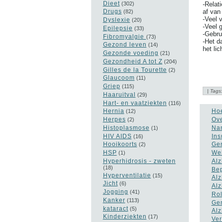
Dieet
(302)
-Relat
Drugs
af van
(82)
-Veel 
Dyslexie
(20)
-Veel 
Epilepsie
(33)
-Gebrui
Fibromyalgie
(73)
-Het d
Gezond leven
(14)
het li
Gezonde voeding
(21)
Gezondheid A tot Z
(204)
Gilles de la Tourette
(2)
Glaucoom
(11)
Griep
(115)
| Tags
Haaruitval
(29)
Hart- en vaatziekten
(116)
Hernia
Hoe
(12)
Herpes
Ove
(2)
Histoplasmose
Nan
(1)
HIV AIDS
Ins
(16)
Hooikoorts
Gen
(2)
HSP
Wel
(1)
Hyperhidrosis - zweten
Alz
(18)
Bep
Hyperventilatie
(15)
Alz
Jicht
(6)
Alz
Jogging
(41)
Rol
Kanker
(113)
Gen
kataract
(5)
Alz
Kinderziekten
(17)
Ver