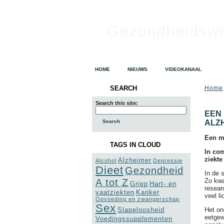
Gezondheidsw
HOME
NIEUWS
VIDEOKANAAL
SEARCH
Home
Search this site:
EEN 
ALZ
Een me
TAGS IN CLOUD
In co
ziekt
Alzheimer
Alcohol
Depressie
Dieet
Gezondheid
In de 
A tot Z
Zo kwa
Griep
Hart- en
resear
vaatziekten
Kanker
veel l
Opvoeding en zwangerschap
Sex
Slapeloosheid
Het on
eetgew
Voedingssupplementen