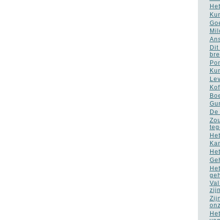
Het
Kun
Go
Mil
Ans
Dit
bre
Po
Kun
Lev
Kof
Boe
Gun
De 
Zou
teg
Het
Kan
Het
Geh
Het
ge
Val
zij
Zij
on
Het