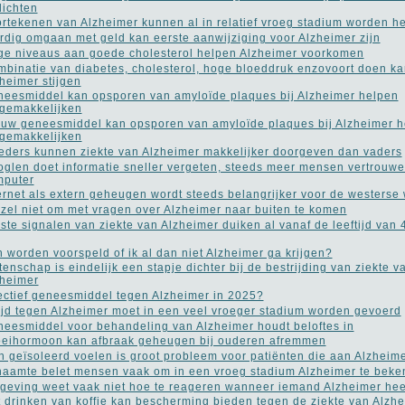
lichten
rtekenen van Alzheimer kunnen al in relatief vroeg stadium worden h
rdig omgaan met geld kan eerste aanwijziging voor Alzheimer zijn
e niveaus aan goede cholesterol helpen Alzheimer voorkomen
binatie van diabetes, cholesterol, hoge bloeddruk enzovoort doen k
heimer stijgen
eesmiddel kan opsporen van amyloïde plaques bij Alzheimer helpen
gemakkelijken
uw geneesmiddel kan opsporen van amyloïde plaques bij Alzheimer h
gemakkelijken
ders kunnen ziekte van Alzheimer makkelijker doorgeven dan vaders
glen doet informatie sneller vergeten, steeds meer mensen vertrouw
mputer
ernet als extern geheugen wordt steeds belangrijker voor de westerse
zel niet om met vragen over Alzheimer naar buiten te komen
ste signalen van ziekte van Alzheimer duiken al vanaf de leeftijd van 
 worden voorspeld of ik al dan niet Alzheimer ga krijgen?
enschap is eindelijk een stapje dichter bij de bestrijding van ziekte v
heimer
ectief geneesmiddel tegen Alzheimer in 2025?
ijd tegen Alzheimer moet in een veel vroeger stadium worden gevoerd
eesmiddel voor behandeling van Alzheimer houdt beloftes in
eihormoon kan afbraak geheugen bij ouderen afremmen
h geïsoleerd voelen is groot probleem voor patiënten die aan Alzheime
aamte belet mensen vaak om in een vroeg stadium Alzheimer te bek
eving weet vaak niet hoe te reageren wanneer iemand Alzheimer hee
 drinken van koffie kan bescherming bieden tegen de ziekte van Alzh