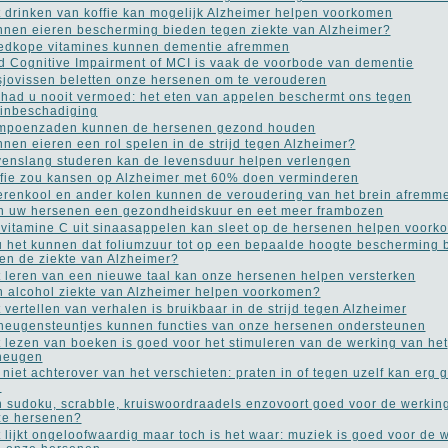
 drinken van koffie kan mogelijk Alzheimer helpen voorkomen
nen eieren bescherming bieden tegen ziekte van Alzheimer?
edkope vitamines kunnen dementie afremmen
d Cognitive Impairment of MCI is vaak de voorbode van dementie
jovissen beletten onze hersenen om te verouderen
 had u nooit vermoed: het eten van appelen beschermt ons tegen
inbeschadiging
mpoenzaden kunnen de hersenen gezond houden
nen eieren een rol spelen in de strijd tegen Alzheimer?
enslang studeren kan de levensduur helpen verlengen
fie zou kansen op Alzheimer met 60% doen verminderen
renkool en ander kolen kunnen de veroudering van het brein afremm
 uw hersenen een gezondheidskuur en eet meer frambozen
vitamine C uit sinaasappelen kan sleet op de hersenen helpen voork
 het kunnen dat foliumzuur tot op een bepaalde hoogte bescherming b
en de ziekte van Alzheimer?
 leren van een nieuwe taal kan onze hersenen helpen versterken
 alcohol ziekte van Alzheimer helpen voorkomen?
 vertellen van verhalen is bruikbaar in de strijd tegen Alzheimer
eugensteuntjes kunnen functies van onze hersenen ondersteunen
 lezen van boeken is goed voor het stimuleren van de werking van het
heugen
 niet achterover van het verschieten: praten in of tegen uzelf kan erg
n
n sudoku, scrabble, kruiswoordraadels enzovoort goed voor de werkin
ze hersenen?
 lijkt ongeloofwaardig maar toch is het waar: muziek is goed voor de 