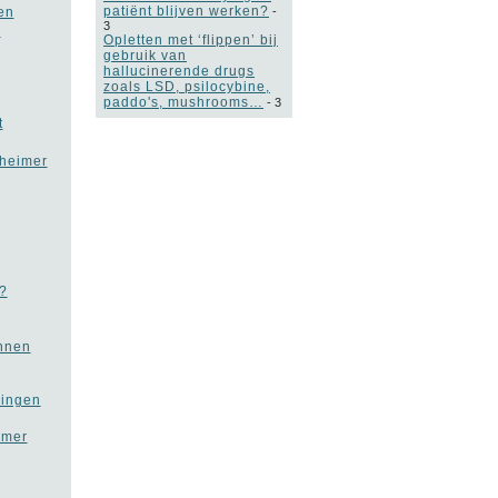
patiënt blijven werken?
en
-
3
r
Opletten met ‘flippen’ bij
gebruik van
hallucinerende drugs
zoals LSD, psilocybine,
paddo's, mushrooms…
-
3
t
zheimer
?
unnen
lingen
imer