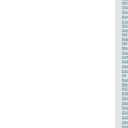
ver
Voo
Slo
Hog
Com
Alz
Gen
ver
Nie
ver
Moe
Goo
co
Int
Aar
Eer
op
Kan
Wet
Alz
Eff
Str
Gen
Gro
Zic
Sch
Omg
Het