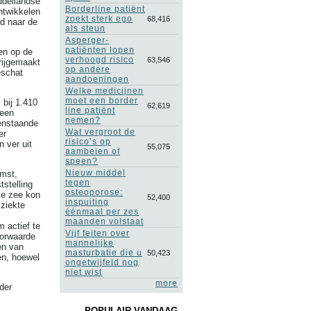
ddellandse
Borderline patiënt
ntwikkelen
zoekt sterk ego
68,416
rd naar de
als steun
Asperger-
patiënten lopen
en op de
verhoogd risico
63,546
rijgemaakt
op andere
eschat
aandoeningen
Welke medicijnen
moet een border
bij 1.410
62,619
line patiënt
 een
nemen?
venstaande
Wat vergroot de
er
risico’s op
 ver uit
55,075
aambeien of
speen?
Nieuw middel
mst,
tegen
tstelling
osteoporose:
se zee kon
52,400
inspuiting
ziekte
éénmaal per zes
maanden volstaat
 actief te
Vijf feiten over
oorwaarde
mannelijke
en van
masturbatie die u
50,423
ken, hoewel
ongetwijfeld nog
niet wist
more
der
POPULAIR VANDAAG