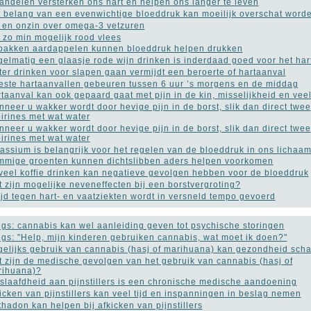
ndelen versterken ons hart en helpen ons langer te leven
 belang van een evenwichtige bloeddruk kan moeilijk overschat word
 en onzin over omega-3 vetzuren
 zo min mogelijk rood vlees
akken aardappelen kunnen bloeddruk helpen drukken
elmatig een glaasje rode wijn drinken is inderdaad goed voor het har
er drinken voor slapen gaan vermijdt een beroerte of hartaanval
ste hartaanvallen gebeuren tussen 6 uur ’s morgens en de middag
taanval kan ook gepaard gaat met pijn in de kin, misselijkheid en vee
neer u wakker wordt door hevige pijn in de borst, slik dan direct twee
irines met wat water
neer u wakker wordt door hevige pijn in de borst, slik dan direct twee
irines met wat water
assium is belangrijk voor het regelen van de bloeddruk in ons lichaa
mige groenten kunnen dichtslibben aders helpen voorkomen
veel koffie drinken kan negatieve gevolgen hebben voor de bloeddruk
 zijn mogelijke neveneffecten bij een borstvergroting?
ijd tegen hart- en vaatziekten wordt in versneld tempo gevoerd
gs: cannabis kan wel aanleiding geven tot psychische storingen
gs: "Help, mijn kinderen gebruiken cannabis, wat moet ik doen?"
elijks gebruik van cannabis (hasj of marihuana) kan gezondheid sch
 zijn de medische gevolgen van het gebruik van cannabis (hasj of
rihuana)?
slaafdheid aan pijnstillers is een chronische medische aandoening
icken van pijnstillers kan veel tijd en inspanningen in beslag nemen
hadon kan helpen bij afkicken van pijnstillers