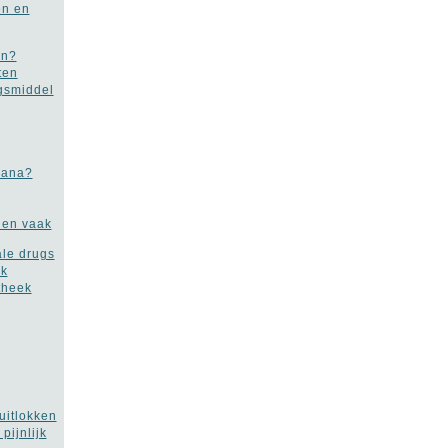
en en
en?
ten
gsmiddel
uana?
den vaak
ale drugs
ak
theek
uitlokken
pijnlijk