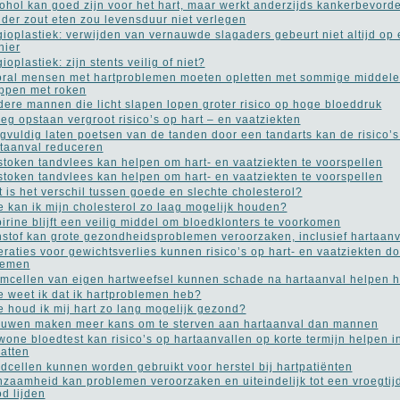
ohol kan goed zijn voor het hart, maar werkt anderzijds kankerbevord
der zout eten zou levensduur niet verlegen
ioplastiek: verwijden van vernauwde slagaders gebeurt niet altijd op e
nier
ioplastiek: zijn stents veilig of niet?
ral mensen met hartproblemen moeten opletten met sommige middele
ppen met roken
ere mannen die licht slapen lopen groter risico op hoge bloeddruk
eg opstaan vergroot risico’s op hart – en vaatziekten
gvuldig laten poetsen van de tanden door een tandarts kan de risico’
taanval reduceren
token tandvlees kan helpen om hart- en vaatziekten te voorspellen
token tandvlees kan helpen om hart- en vaatziekten te voorspellen
 is het verschil tussen goede en slechte cholesterol?
 kan ik mijn cholesterol zo laag mogelijk houden?
irine blijft een veilig middel om bloedklonters te voorkomen
nstof kan grote gezondheidsproblemen veroorzaken, inclusief hartaanv
raties voor gewichtsverlies kunnen risico’s op hart- en vaatziekten d
nemen
mcellen van eigen hartweefsel kunnen schade na hartaanval helpen h
 weet ik dat ik hartproblemen heb?
 houd ik mij hart zo lang mogelijk gezond?
uwen maken meer kans om te sterven aan hartaanval dan mannen
one bloedtest kan risico’s op hartaanvallen op korte termijn helpen i
atten
dcellen kunnen worden gebruikt voor herstel bij hartpatiënten
zaamheid kan problemen veroorzaken en uiteindelijk tot een vroegtij
d lijden