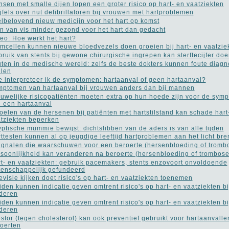
sen met smalle dijen lopen een groter risico op hart- en vaatziekten
jfels over nut defibrillatoren bij vrouwen met hartproblemen
lbelovend nieuw medicijn voor het hart op komst
n van vis minder gezond voor het hart dan gedacht
eo: Hoe werkt het hart?
mcellen kunnen nieuwe bloedvezels doen groeien bij hart- en vaatzie
ruik van stents bij gewone chirurgische ingrepen kan sterftecijfer do
ten in de medische wereld: zelfs de beste dokters kunnen foute diag
llen
 interpreteer ik de symptomen: hartaanval of geen hartaanval?
ptomen van hartaanval bij vrouwen anders dan bij mannen
uwelijke risicopatiënten moeten extra op hun hoede zijn voor de sym
 een hartaanval
oelen van de hersenen bij patiënten met hartstilstand kan schade hart
tziekten beperken
ptische mummie bewijst: dichtslibben van de aders is van alle tijden
ttesten kunnen al op jeugdige leeftijd hartproblemen aan het licht br
ignalen die waarschuwen voor een beroerte (hersenbloeding of tromb
soonlijkheid kan veranderen na beroerte (hersenbloeding of trombose
t- en vaatziekten: gebruik pacemakers, stents enzovoort onvoldoende
enschappelijk gefundeerd
evisie kijken doet risico's op hart- en vaatziekten toenemen
iden kunnen indicatie geven omtrent risico's op hart- en vaatziekten bi
deren
iden kunnen indicatie geven omtrent risico's op hart- en vaatziekten bi
deren
stor (tegen cholesterol) kan ook preventief gebruikt voor hartaanvalle
oerten