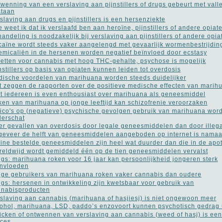
wenning van een verslaving aan pijnstillers of drugs gebeurt met vall
staan
slaving aan drugs en pijnstillers is een hersenziekte
 weet ik dat ik verslaafd ben aan heroïne, pijnstillers of andere opiat
andeling is noodzakelijk bij verslaving aan pijnstillers of andere opia
aïne wordt steeds vaker aangelengd met gevaarlijk wormenbestrijdin
micaliën in de hersenen worden negatief beïnvloed door ecstasy
etten voor cannabis met hoog THC-gehalte, psychose is mogelijk
nstillers op basis van opiaten kunnen leiden tot overdosis
ische voordelen van marihuana worden steeds duidelijker
 zeggen de rapporten over de positieve medische effecten van marih
t iedereen is even enthousiast over marihuana als geneesmiddel
en van marihuana op jonge leeftijd kan schizofrenie veroorzaken
ico's op (negatieve) psychische gevolgen gebruik van marihuana wor
erschat
r gevallen van overdosis door legale geneesmiddelen dan door illeg
eveer de helft van geneesmiddelen aangeboden op internet is nama
ine bestelde geneesmiddelen zijn heel wat duurder dan die in de apo
eldwijd wordt gemiddeld één op de tien geneesmiddelen vervalst
gs: marihuana roken voor 16 jaar kan persoonlijkheid jongeren sterk
ïnvloeden
ge gebruikers van marihuana roken vaker cannabis dan oudere
gs: hersenen in ontwikkeling zijn kwetsbaar voor gebruik van
nnabisproducten
slaving aan cannabis (marihuana of hasjiesj) is niet ongewoon meer
ohol, marihuana, LSD, paddo’s enzovoort kunnen psychotisch gedrag 
icken of ontwennen van verslaving aan cannabis (weed of hasj) is een 
ces