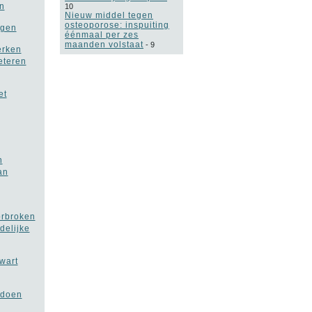
n
10
Nieuw middel tegen
osteoporose: inspuiting
egen
éénmaal per zes
maanden volstaat
-
9
erken
eteren
et
n
an
orbroken
delijke
wart
 doen