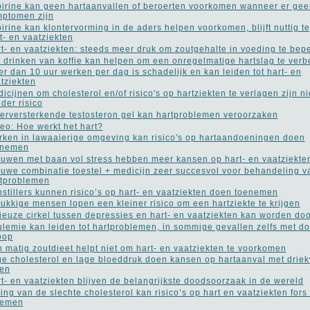
irine kan geen hartaanvallen of beroerten voorkomen wanneer er gee
ptomen zijn
irine kan klontervorming in de aders helpen voorkomen, blijft nuttig t
t- en vaatziekten
t- en vaatziekten: steeds meer druk om zoutgehalte in voeding te bep
 drinken van koffie kan helpen om een onregelmatige hartslag te verb
r dan 10 uur werken per dag is schadelijk en kan leiden tot hart- en
tziekten
icijnen om cholesterol en/of risico's op hartziekten te verlagen zijn ni
der risico
erversterkende testosteron gel kan hartproblemen veroorzaken
eo: Hoe werkt het hart?
ken in lawaaierige omgeving kan risico's op hartaandoeningen doen
enemen
uwen met baan vol stress hebben meer kansen op hart- en vaatziekte
uwe combinatie toestel + medicijn zeer succesvol voor behandeling v
tproblemen
nstillers kunnen risico’s op hart- en vaatziekten doen toenemen
ukkige mensen lopen een kleiner risico om een hartziekte te krijgen
ieuze cirkel tussen depressies en hart- en vaatziekten kan worden do
lemie kan leiden tot hartproblemen, in sommige gevallen zelfs met do
oop
 matig zoutdieet helpt niet om hart- en vaatziekten te voorkomen
e cholesterol en lage bloeddruk doen kansen op hartaanval met driek
len
t- en vaatziekten blijven de belangrijkste doodsoorzaak in de wereld
ing van de slechte cholesterol kan risico’s op hart en vaatziekten fors
nemen