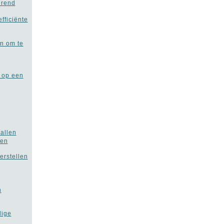
erend
fficiënte
n om te
s op een
allen
oen
erstellen
n
dige