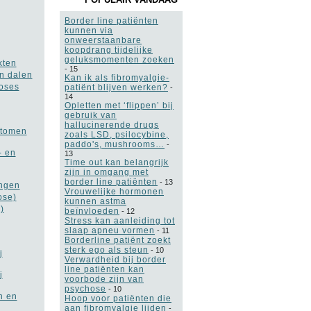
Border line patiënten
kunnen via
onweerstaanbare
koopdrang tijdelijke
geluksmomenten zoeken
kten
-
15
en dalen
Kan ik als fibromyalgie-
noses
patiënt blijven werken?
-
14
Opletten met ‘flippen’ bij
gebruik van
hallucinerende drugs
ptomen
zoals LSD, psilocybine,
paddo's, mushrooms…
-
- en
13
Time out kan belangrijk
zijn in omgang met
border line patiënten
-
13
engen
Vrouwelijke hormonen
ose)
kunnen astma
)
beïnvloeden
-
12
Stress kan aanleiding tot
slaap apneu vormen
-
11
Borderline patiënt zoekt
sterk ego als steun
-
10
j
Verwardheid bij border
line patiënten kan
j
voorbode zijn van
psychose
-
10
n en
Hoop voor patiënten die
aan fibromyalgie lijden
-