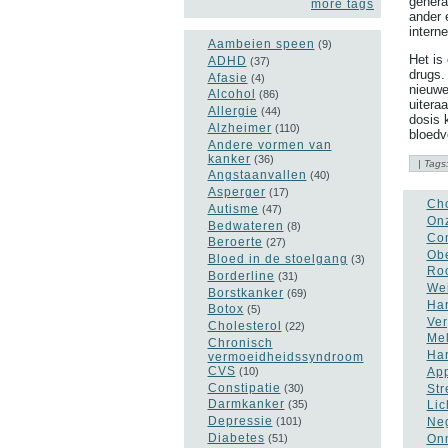
genera
more tags
ander 
intern
Aambeien speen
(9)
Het is
ADHD
(37)
drugs.
Afasie
(4)
nieuwe
Alcohol
(86)
uitera
Allergie
(44)
dosis 
Alzheimer
(110)
bloedv
Andere vormen van
kanker
(36)
| Tags
Angstaanvallen
(40)
Asperger
(17)
Cho
Autisme
(47)
Onz
Bedwateren
(8)
Com
Beroerte
(27)
Obe
Bloed in de stoelgang
(3)
Roo
Borderline
(31)
Wei
Borstkanker
(69)
Har
Botox
(5)
Ver
Cholesterol
(22)
Mel
Chronisch
Har
vermoeidheidssyndroom
CVS
(10)
App
Constipatie
(30)
Str
Darmkanker
(35)
Lic
Depressie
(101)
Neg
Diabetes
(51)
Onm