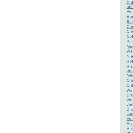
Ont
op
Ver
Hoe
Beh
Coc
Che
Opl
Pij
Med
Wat
Nie
Rok
Ris
ond
Mee
Ong
Onl
Wer
Dru
be
Jon
Dru
ca
Ver
Alc
Afk
pro