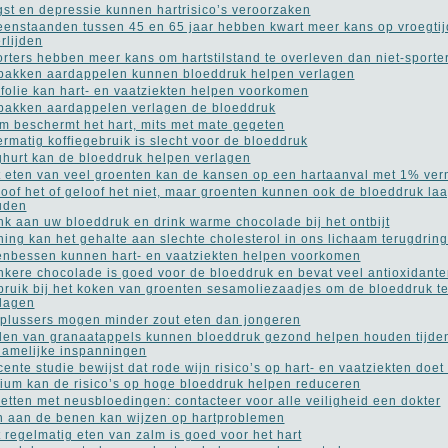
st en depressie kunnen hartrisico’s veroorzaken
eenstaanden tussen 45 en 65 jaar hebben kwart meer kans op vroegtij
rlijden
rters hebben meer kans om hartstilstand te overleven dan niet-sporte
akken aardappelen kunnen bloeddruk helpen verlagen
jfolie kan hart- en vaatziekten helpen voorkomen
akken aardappelen verlagen de bloeddruk
m beschermt het hart, mits met mate gegeten
rmatig koffiegebruik is slecht voor de bloeddruk
hurt kan de bloeddruk helpen verlagen
 eten van veel groenten kan de kansen op een hartaanval met 1% ve
oof het of geloof het niet, maar groenten kunnen ook de bloeddruk la
uden
k aan uw bloeddruk en drink warme chocolade bij het ontbijt
ing kan het gehalte aan slechte cholesterol in ons lichaam terugdrin
nbessen kunnen hart- en vaatziekten helpen voorkomen
kere chocolade is goed voor de bloeddruk en bevat veel antioxidante
ruik bij het koken van groenten sesamoliezaadjes om de bloeddruk t
lagen
plussers mogen minder zout eten dan jongeren
en van granaatappels kunnen bloeddruk gezond helpen houden tijde
hamelijke inspanningen
ente studie bewijst dat rode wijn risico’s op hart- en vaatziekten doet
ium kan de risico’s op hoge bloeddruk helpen reduceren
etten met neusbloedingen: contacteer voor alle veiligheid een dokter
n aan de benen kan wijzen op hartproblemen
 regelmatig eten van zalm is goed voor het hart