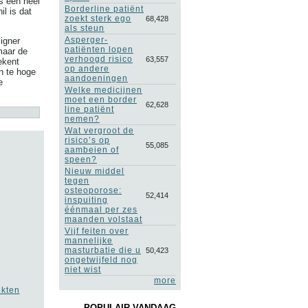
s een heel
Borderline patiënt
il is dat
zoekt sterk ego
68,428
als steun
Asperger-
igner
patiënten lopen
maar de
verhoogd risico
63,557
ekent
op andere
n te hoge
aandoeningen
e
Welke medicijnen
moet een border
62,628
line patiënt
nemen?
Wat vergroot de
risico’s op
55,085
aambeien of
speen?
Nieuw middel
tegen
osteoporose:
52,414
inspuiting
éénmaal per zes
maanden volstaat
Vijf feiten over
mannelijke
masturbatie die u
50,423
ongetwijfeld nog
niet wist
more
ekten
POPULAIR VANDAAG