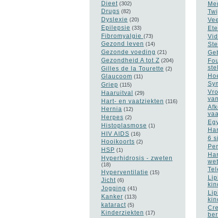
Dieet
(302)
Men
Drugs
(82)
Twi
Dyslexie
(20)
Vee
Epilepsie
(33)
Ete
Fibromyalgie
(73)
Vid
Gezond leven
(14)
Ste
Gezonde voeding
(21)
Geb
Gezondheid A tot Z
(204)
Fou
ste
Gilles de la Tourette
(2)
Hoe
Glaucoom
(11)
Sym
Griep
(115)
Vro
Haaruitval
(29)
van
Hart- en vaatziekten
(116)
Afk
Hernia
(12)
vaa
Herpes
(2)
Egy
Histoplasmose
(1)
Har
HIV AIDS
(16)
6 s
Hooikoorts
(2)
Per
HSP
(1)
Har
Hyperhidrosis - zweten
wet
(18)
Tel
Hyperventilatie
(15)
Lip
Jicht
(6)
kin
Jogging
(41)
Lip
Kanker
(113)
kin
kataract
(5)
Cre
Kinderziekten
(17)
ber