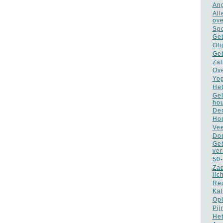
Ang
All
ove
Spo
Geb
Oli
Geb
Zal
Ove
Yog
Het
Gel
ho
Den
Hon
Vee
Don
Geb
ver
50-
Zad
lic
Rec
Kal
Opl
Pij
Het