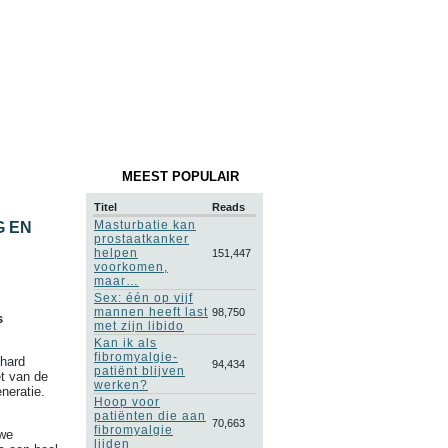
MEEST POPULAIR
Titel
Reads
Masturbatie kan
G EN
prostaatkanker
helpen
151,447
voorkomen,
maar…
Sex: één op vijf
mannen heeft last
98,750
s
met zijn libido
Kan ik als
fibromyalgie-
 hard
94,434
patiënt blijven
et van de
werken?
neratie.
Hoop voor
patiënten die aan
70,663
fibromyalgie
uwe
lijden