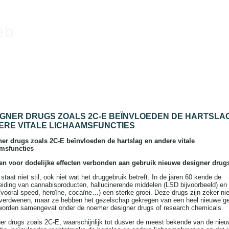
eb
IGNER DRUGS ZOALS 2C-E BEÏNVLOEDEN DE HARTSLA
ERE VITALE LICHAAMSFUNCTIES
er drugs zoals 2C-E beïnvloeden de hartslag en andere vitale
amsfuncties
en voor dodelijke effecten verbonden aan gebruik nieuwe designer drug
 staat niet stil, ook niet wat het druggebruik betreft. In de jaren 60 kende de
eiding van cannabisproducten, hallucinerende middelen (LSD bijvoorbeeld) en
(vooral speed, heroïne, cocaïne…) een sterke groei. Deze drugs zijn zeker ni
verdwenen, maar ze hebben het gezelschap gekregen van een heel nieuwe ge
orden samengevat onder de noemer designer drugs of research chemicals.
er drugs zoals 2C-E, waarschijnlijk tot dusver de meest bekende van de nie