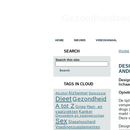
Gezondheidsw
HOME
NIEUWS
VIDEOKANAAL
SEARCH
Home
Search this site:
DES
AND
Design
TAGS IN CLOUD
licha
Oplett
Alzheimer
Alcohol
Depressie
Dieet
Gezondheid
De tijd
A tot Z
verspr
Griep
Hart- en
drugs 
vaatziekten
Kanker
markt 
Opvoeding en zwangerschap
Deze w
Sex
Slapeloosheid
Design
Voedingssupplementen