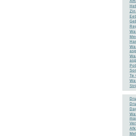
Ama
Het
Zin
Eet
Geb
Reg
Wat
Mee
Har
Wan
asp
Wan
asp
Pot
Som
Te 
Wat
Str
Dru
Dru
Dag
Wat
ma
Ver
Afk
Met