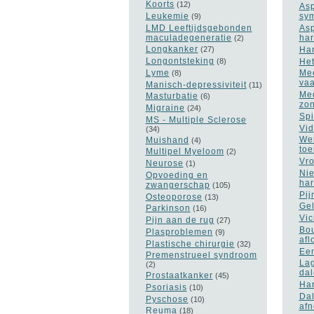
Koorts
(12)
Asp
Leukemie
sym
(9)
LMD Leeftijdsgebonden
Asp
maculadegeneratie
har
(2)
Longkanker
Har
(27)
Longontsteking
Het
(8)
Lyme
Mee
(8)
vaa
Manisch-depressiviteit
(11)
Med
Masturbatie
(6)
zon
Migraine
(24)
Spi
MS - Multiple Sclerose
Vid
(34)
Wer
Muishand
(4)
to
Multipel Myeloom
(2)
Vro
Neurose
(1)
Nie
Opvoeding en
har
zwangerschap
(105)
Pij
Osteoporose
(13)
Gel
Parkinson
(16)
Vic
Pijn aan de rug
(27)
Bou
Plasproblemen
(9)
afl
Plastische chirurgie
(32)
Een
Premenstrueel syndroom
Lag
(2)
da
Prostaatkanker
(45)
Har
Psoriasis
(10)
Dal
Pyschose
(10)
af
Reuma
(18)