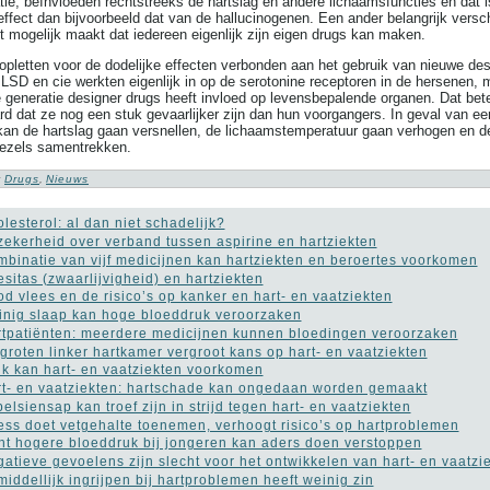
tie, beïnvloeden rechtstreeks de hartslag en andere lichaamsfuncties en dat i
effect dan bijvoorbeeld dat van de hallucinogenen. Een ander belangrijk versch
et mogelijk maakt dat iedereen eigenlijk zijn eigen drugs kan maken.
 opletten voor de dodelijke effecten verbonden aan het gebruik van nieuwe des
 LSD en cie werkten eigenlijk in op de serotonine receptoren in de hersenen, 
 generatie designer drugs heeft invloed op levensbepalende organen. Dat bet
ard dat ze nog een stuk gevaarlijker zijn dan hun voorgangers. In geval van ee
kan de hartslag gaan versnellen, de lichaamstemperatuur gaan verhogen en d
ezels samentrekken.
:
Drugs
,
Nieuws
lesterol: al dan niet schadelijk?
ekerheid over verband tussen aspirine en hartziekten
binatie van vijf medicijnen kan hartziekten en beroertes voorkomen
sitas (zwaarlijvigheid) en hartziekten
d vlees en de risico’s op kanker en hart- en vaatziekten
nig slaap kan hoge bloeddruk veroorzaken
tpatiënten: meerdere medicijnen kunnen bloedingen veroorzaken
groten linker hartkamer vergroot kans op hart- en vaatziekten
k kan hart- en vaatziekten voorkomen
t- en vaatziekten: hartschade kan ongedaan worden gemaakt
elsiensap kan troef zijn in strijd tegen hart- en vaatziekten
ess doet vetgehalte toenemen, verhoogt risico’s op hartproblemen
ht hogere bloeddruk bij jongeren kan aders doen verstoppen
atieve gevoelens zijn slecht voor het ontwikkelen van hart- en vaatzi
iddellijk ingrijpen bij hartproblemen heeft weinig zin