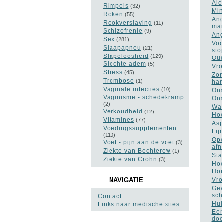
Alc
Rimpels
(32)
Min
Roken
(55)
Ang
Rookverslaving
(11)
ma
Schizofrenie
(9)
Ang
Sex
(281)
Voo
Slaapapneu
(21)
sto
Slapeloosheid
(129)
Oud
Slechte adem
(5)
Vro
Stress
(45)
Zor
Trombose
(1)
har
Vaginale infecties
(10)
Ons
Vaginisme - schedekramp
Ons
(2)
Wat
Verkoudheid
(12)
Hoe
Vitamines
(77)
Asp
Voedingssupplementen
Fij
(110)
Ope
Voet - pijn aan de voet
(3)
af
Ziekte van Bechterew
(1)
Sta
Ziekte van Crohn
(3)
Hoe
Hoe
NAVIGATIE
Vro
Gew
sch
Contact
Hui
Links naar medische sites
Een
doo